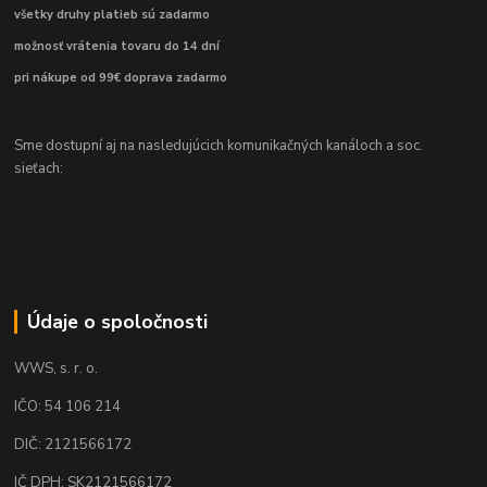
všetky druhy platieb sú zadarmo
možnosť vrátenia tovaru do 14 dní
pri nákupe od 99€ doprava zadarmo
Sme dostupní aj na nasledujúcich komunikačných kanáloch a soc.
sieťach:
Údaje o spoločnosti
WWS, s. r. o.
IČO: 54 106 214
DIČ: 2121566172
IČ DPH: SK2121566172