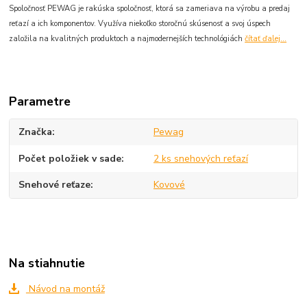
Spoločnosť PEWAG je rakúska spoločnosť, ktorá sa zameriava na výrobu a predaj
reťazí a ich komponentov. Využíva niekoľko storočnú skúsenosť a svoj úspech
založila na kvalitných produktoch a najmodernejších technológiách
čítať ďalej...
Parametre
Značka
Pewag
Počet položiek v sade
2 ks snehových reťazí
Snehové reťaze
Kovové
Na stiahnutie
Návod na montáž