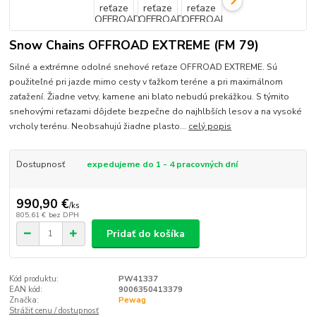
Snow Chains OFFROAD EXTREME (FM 79)
Silné a extrémne odolné snehové reťaze OFFROAD EXTREME. Sú
použiteľné pri jazde mimo cesty v ťažkom teréne a pri maximálnom
zaťažení. Žiadne vetvy, kamene ani blato nebudú prekážkou. S týmito
snehovými reťazami dôjdete bezpečne do najhlbších lesov a na vysoké
vrcholy terénu. Neobsahujú žiadne plasto...
celý popis
Dostupnosť
expedujeme do 1 - 4 pracovných dní
990,90 €
/
ks
805,61 €
bez DPH
Pridať do košíka
Kód produktu:
PW41337
EAN kód:
9006350413379
Značka:
Pewag
Strážiť cenu / dostupnosť