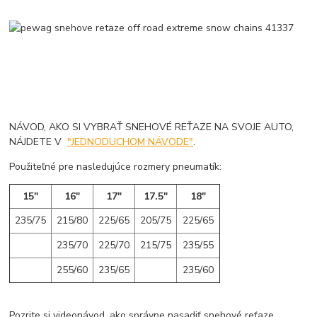
NÁVOD, AKO SI VYBRAŤ SNEHOVÉ REŤAZE NA SVOJE AUTO,
NÁJDETE V
"JEDNODUCHOM NÁVODE"
.
Použiteľné pre nasledujúce rozmery pneumatík:
15"
16"
17"
17.5"
18"
235/75
215/80
225/65
205/75
225/65
235/70
225/70
215/75
235/55
255/60
235/65
235/60
Pozrite si videonávod, ako správne nasadiť snehové reťaze