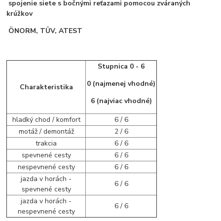
spojenie siete s bočnými reťazami pomocou zváraných
krúžkov
ÖNORM, TÜV, ATEST
Stupnica 0 - 6
0 (najmenej vhodné)
Charakteristika
6 (najviac vhodné)
hladký chod / komfort
6 / 6
motáž / demontáž
2 / 6
trakcia
6 / 6
spevnené cesty
6 / 6
nespevnené cesty
6 / 6
jazda v horách -
6 / 6
spevnené cesty
jazda v horách -
6 / 6
nespevnené cesty