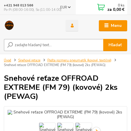
0
ks
+421 948 013 566
EUR
za
0,00 €
Po-Pi (08:00-16:00), So (11:00-14:00)
Menu
Hľadať
Úvod
Snehové reťaze
Podľa rozmeru pneumatík (kovové, textilné)
Snehové reťaze OFFROAD EXTREME (FM 79) (kovové) 2ks (PEWAG)
Snehové reťaze OFFROAD
EXTREME (FM 79) (kovové) 2ks
(PEWAG)