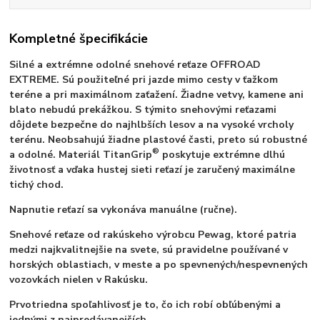
Kompletné špecifikácie
Silné a extrémne odolné snehové reťaze OFFROAD
EXTREME. Sú použiteľné pri jazde mimo cesty v ťažkom
teréne a pri maximálnom zaťažení. Žiadne vetvy, kamene ani
blato nebudú prekážkou. S týmito snehovými reťazami
dôjdete bezpečne do najhlbších lesov a na vysoké vrcholy
terénu. Neobsahujú žiadne plastové časti, preto sú robustné
®
a odolné. Materiál TitanGrip
poskytuje extrémne dlhú
životnosť a vďaka hustej sieti reťazí je zaručený maximálne
tichý chod.
Napnutie reťazí sa vykonáva manuálne (ručne).
Snehové reťaze od rakúskeho výrobcu Pewag, ktoré patria
medzi najkvalitnejšie na svete, sú pravidelne používané v
horských oblastiach, v meste a po spevnených/nespevnených
vozovkách nielen v Rakúsku.
Prvotriedna spoľahlivosť je to, čo ich robí obľúbenými a
jednými z najpredávanejších.