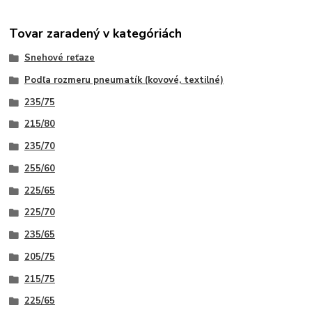
Tovar zaradený v kategóriách
Snehové reťaze
Podľa rozmeru pneumatík (kovové, textilné)
235/75
215/80
235/70
255/60
225/65
225/70
235/65
205/75
215/75
225/65