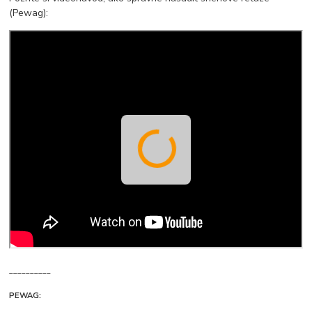
(Pewag):
__________
PEWAG: