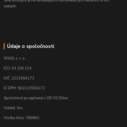
Sme dostupní aj na nasledujúcich komunikačných kanáloch a soc.
sieťach:
Údaje o spoločnosti
WWS, s. r. o.
IČO: 54 106 214
DIČ: 2121566172
IČ DPH: SK2121566172
Spoločnosť je zapísaná v OR OS Žilina
Oddiel: Sro.
Vložka číslo: 78086/L