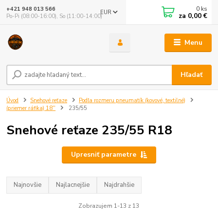
0
ks
+421 948 013 566
EUR
za
0,00 €
Po-Pi (08:00-16:00), So (11:00-14:00)
Menu
Hľadať
Úvod
Snehové reťaze
Podľa rozmeru pneumatík (kovové, textilné)
(priemer ráfika) 18''
235/55
Snehové reťaze 235/55 R18
Upresniť parametre
Najnovšie
Najlacnejšie
Najdrahšie
Zobrazujem 1-13 z 13