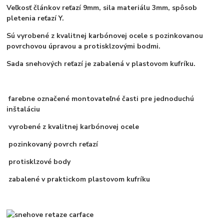
Veľkosť článkov reťazí 9mm, sila materiálu 3mm, spôsob
pletenia reťazí Y.
Sú vyrobené z kvalitnej karbónovej ocele s pozinkovanou
povrchovou úpravou a protisklzovými bodmi.
Sada snehových reťazí je zabalená v plastovom kufríku.
farebne označené montovateľné časti pre jednoduchú
inštaláciu
vyrobené z kvalitnej karbónovej ocele
pozinkovaný povrch reťazí
protisklzové body
zabalené v praktickom plastovom kufríku