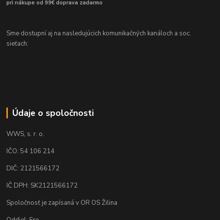
pri nákupe od 99€ doprava zadarmo
Sme dostupní aj na nasledujúcich komunikačných kanáloch a soc.
sieťach:
Údaje o spoločnosti
WWS, s. r. o.
IČO: 54 106 214
DIČ: 2121566172
IČ DPH: SK2121566172
Spoločnosť je zapísaná v OR OS Žilina
Oddiel: Sro.