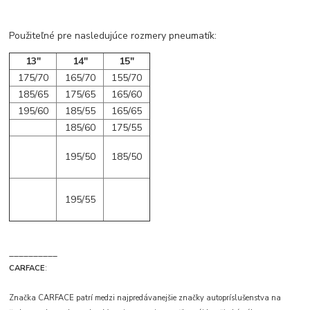
Použiteľné pre nasledujúce rozmery pneumatík:
13"
14"
15"
175/70
165/70
155/70
185/65
175/65
165/60
195/60
185/55
165/65
185/60
175/55
195/50
185/50
195/55
__________
CARFACE
:
Značka CARFACE patrí medzi najpredávanejšie značky autopríslušenstva na