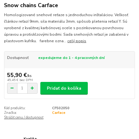
Snow chains Carface
Homologizované snehové reťaze s jednoduchou inštaláciou. Veľkosť
článkov reťazí 9mm, sila materiálu 3mm, spôsob pletenia reťazí Y. Sú
vyrobené z kvalitnej karbónovej ocele s pozinkovanou povrchovou
úpravou a protisklzovými bodmi. Sada snehových reťazí je zabalená v
plastovom kufríku. farebne ozna...
celý popis
Dostupnosť
expedujeme do 1 - 4 pracovných dní
55,90 €
/
ks
45,45 €
bez DPH
Pridať do košíka
Kód produktu:
CF502050
Značka:
Carface
Strážiť cenu / dostupnosť
Kvalita