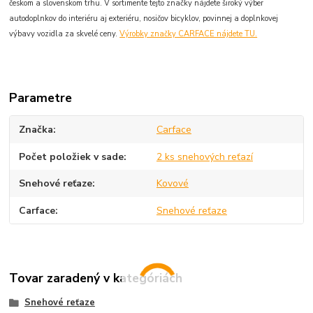
českom a slovenskom trhu. V sortimente tejto značky nájdete široký výber
autodoplnkov do interiéru aj exteriéru, nosičov bicyklov, povinnej a doplnkovej
výbavy vozidla za skvelé ceny.
Výrobky značky CARFACE nájdete TU.
Parametre
Značka
Carface
Počet položiek v sade
2 ks snehových reťazí
Snehové reťaze
Kovové
Carface
Snehové reťaze
Tovar zaradený v kategóriách
Snehové reťaze