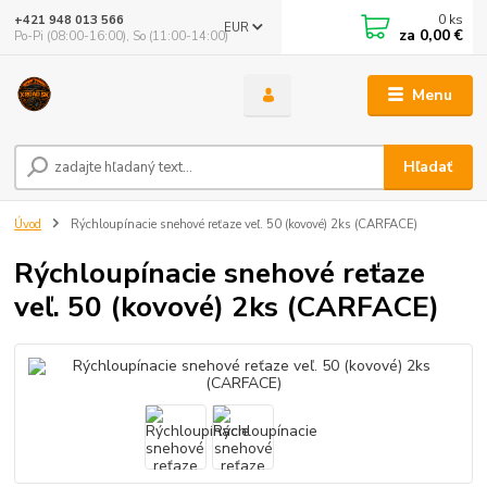
0
ks
+421 948 013 566
EUR
za
0,00 €
Po-Pi (08:00-16:00), So (11:00-14:00)
Menu
Hľadať
Úvod
Rýchloupínacie snehové reťaze veľ. 50 (kovové) 2ks (CARFACE)
Rýchloupínacie snehové reťaze
veľ. 50 (kovové) 2ks (CARFACE)