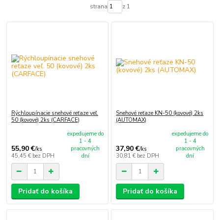
strana
z 1
Rýchloupínacie snehové reťaze veľ.
Snehové reťaze KN-50 (kovové) 2ks
50 (kovové) 2ks (CARFACE)
(AUTOMAX)
expedujeme do
expedujeme do
1 - 4
1 - 4
55,90 €
37,90 €
pracovných
pracovných
/
ks
/
ks
45,45 €
bez DPH
dní
30,81 €
bez DPH
dní
Pridať do košíka
Pridať do košíka