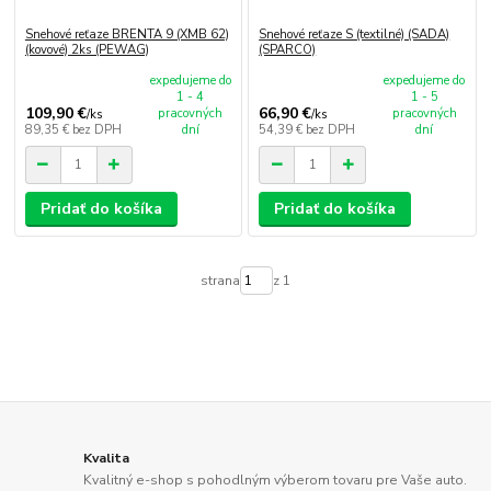
Snehové reťaze BRENTA 9 (XMB 62)
Snehové reťaze S (textilné) (SADA)
(kovové) 2ks (PEWAG)
(SPARCO)
expedujeme do
expedujeme do
1 - 4
1 - 5
109,90 €
66,90 €
pracovných
pracovných
/
ks
/
ks
89,35 €
bez DPH
dní
54,39 €
bez DPH
dní
Pridať do košíka
Pridať do košíka
strana
z 1
Kvalita
Kvalitný e-shop s pohodlným výberom tovaru pre Vaše auto.