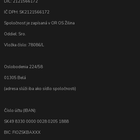
DIČ: 2121566172
IČ DPH: SK2121566172
Spoločnosť je zapísaná v OR OS Žilina
Oddiel: Sro.
Vložka číslo: 78086/L
Oslobodenia 224/58
01305 Belá
(adresa slúži iba ako sídlo spoločnosti)
Číslo účtu (IBAN):
SK49 8330 0000 0028 0205 1888
BIC: FIOZSKBAXXX