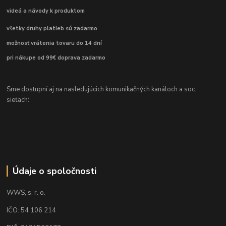
videá a návody k produktom
všetky druhy platieb sú zadarmo
možnosť vrátenia tovaru do 14 dní
pri nákupe od 99€ doprava zadarmo
Sme dostupní aj na nasledujúcich komunikačných kanáloch a soc.
sieťach:
Údaje o spoločnosti
WWS, s. r. o.
IČO: 54 106 214