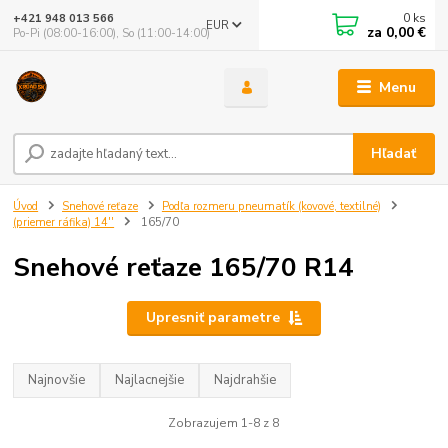
0
ks
+421 948 013 566
EUR
za
0,00 €
Po-Pi (08:00-16:00), So (11:00-14:00)
Menu
Hľadať
Úvod
Snehové reťaze
Podľa rozmeru pneumatík (kovové, textilné)
(priemer ráfika) 14''
165/70
Snehové reťaze 165/70 R14
Upresniť parametre
Najnovšie
Najlacnejšie
Najdrahšie
Zobrazujem 1-8 z 8