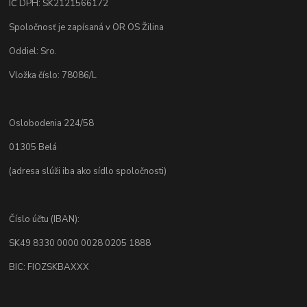
IČ DPH: SK2121566172
Spoločnosť je zapísaná v OR OS Žilina
Oddiel: Sro.
Vložka číslo: 78086/L
Oslobodenia 224/58
01305 Belá
(adresa slúži iba ako sídlo spoločnosti)
Číslo účtu (IBAN):
SK49 8330 0000 0028 0205 1888
BIC: FIOZSKBAXXX