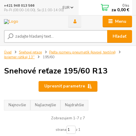
0
ks
+421 948 013 566
EUR
za
0,00 €
Po-Pi (08:00-16:00), So (11:00-14:00)
Menu
Hľadať
Úvod
Snehové reťaze
Podľa rozmeru pneumatík (kovové, textilné)
(priemer ráfika) 13''
195/60
Snehové reťaze 195/60 R13
Upresniť parametre
Najnovšie
Najlacnejšie
Najdrahšie
Zobrazujem 1-7 z 7
strana
z 1