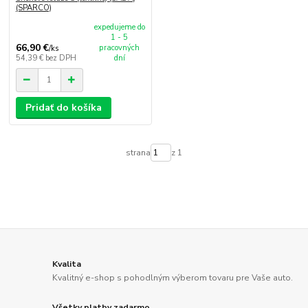
(SPARCO)
expedujeme do
1 - 5
66,90 €
pracovných
/
ks
54,39 €
bez DPH
dní
Pridať do košíka
strana
z 1
Kvalita
Kvalitný e-shop s pohodlným výberom tovaru pre Vaše auto.
Všetky platby zadarmo