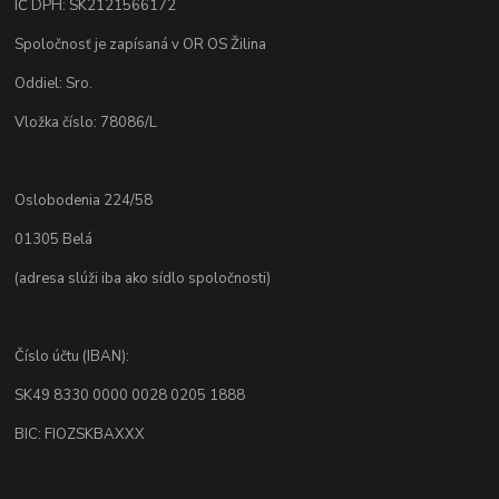
IČ DPH: SK2121566172
Spoločnosť je zapísaná v OR OS Žilina
Oddiel: Sro.
Vložka číslo: 78086/L
Oslobodenia 224/58
01305 Belá
(adresa slúži iba ako sídlo spoločnosti)
Číslo účtu (IBAN):
SK49 8330 0000 0028 0205 1888
BIC: FIOZSKBAXXX