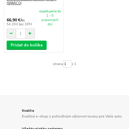
(SPARCO)
expedujeme do
1 - 5
66,90 €
pracovných
/
ks
54,39 €
bez DPH
dní
Pridať do košíka
strana
z 1
Kvalita
Kvalitný e-shop s pohodlným výberom tovaru pre Vaše auto.
Všetky platby zadarmo