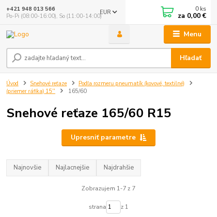
0
ks
+421 948 013 566
EUR
za
0,00 €
Po-Pi (08:00-16:00), So (11:00-14:00)
Menu
Hľadať
Úvod
Snehové reťaze
Podľa rozmeru pneumatík (kovové, textilné)
(priemer ráfika) 15''
165/60
Snehové reťaze 165/60 R15
Upresniť parametre
Najnovšie
Najlacnejšie
Najdrahšie
Zobrazujem 1-7 z 7
strana
z 1