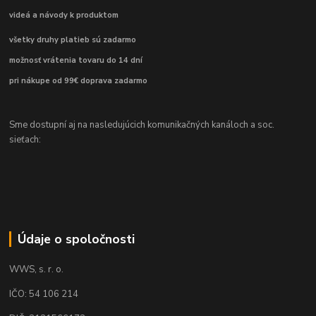
videá a návody k produktom
všetky druhy platieb sú zadarmo
možnosť vrátenia tovaru do 14 dní
pri nákupe od 99€ doprava zadarmo
Sme dostupní aj na nasledujúcich komunikačných kanáloch a soc.
sieťach:
Údaje o spoločnosti
WWS, s. r. o.
IČO: 54 106 214