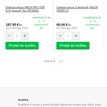
Snehové reťaze SNOX PRO (SXP
Snehové reťaze S (textilné) (SADA)
510) (kovové) 2ks (PEWAG)
(SPARCO)
expedujeme do
expedujeme do
1 - 4
1 - 5
187,90 €
66,90 €
pracovných
pracovných
/
ks
/
ks
152,76 €
bez DPH
dní
54,39 €
bez DPH
dní
Pridať do košíka
Pridať do košíka
strana
z 1
Kvalita
Kvalitný e-shop s pohodlným výberom tovaru pre Vaše auto.