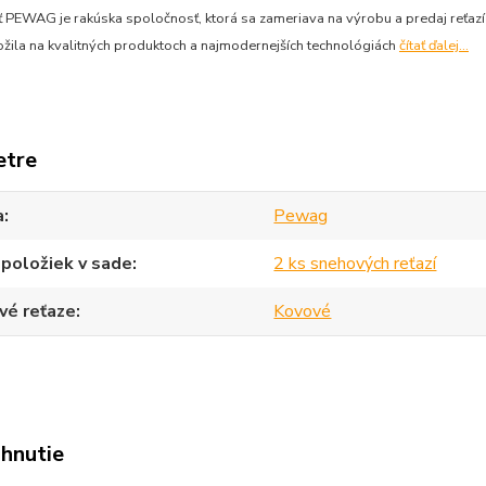
 PEWAG je rakúska spoločnosť, ktorá sa zameriava na výrobu a predaj reťazí
ožila na kvalitných produktoch a najmodernejších technológiách
čítať ďalej...
etre
a
Pewag
položiek v sade
2 ks snehových reťazí
vé reťaze
Kovové
ahnutie