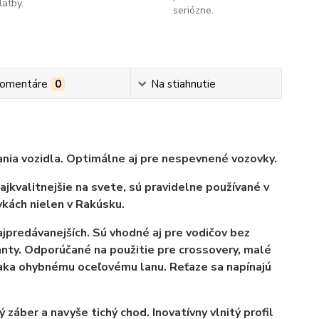
latby.
seriózne.
omentáre
0
Na stiahnutie
nia vozidla. Optimálne aj pre nespevnené vozovky.
kvalitnejšie na svete, sú pravidelne používané v
kách nielen v Rakúsku.
najpredávanejších. Sú vhodné aj pre vodičov bez
ianty. Odporúčané na použitie pre crossovery, malé
ka ohybnému oceľovému lanu. Reťaze sa napínajú
záber a navyše tichý chod. Inovatívny vlnitý profil