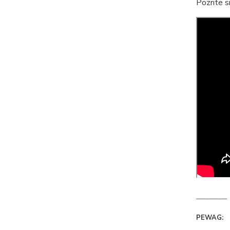
Pozrite s
__________
PEWAG: