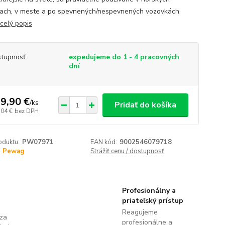
iach, v meste a po spevnených/nespevnených vozovkách
celý popis
tupnosť
expedujeme do 1 - 4 pracovných
dní
9,90 €
/
ks
Pridať do košíka
,04 €
bez DPH
oduktu:
PW07971
EAN kód:
9002546079718
Pewag
Strážiť cenu / dostupnosť
Profesionálny a
priateľský prístup
Reagujeme
 za
profesionálne a