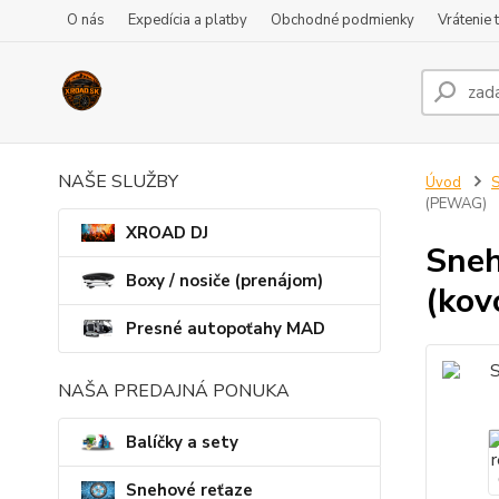
O nás
Expedícia a platby
Obchodné podmienky
Vrátenie 
NAŠE SLUŽBY
Úvod
S
(PEWAG)
XROAD DJ
Sneh
Boxy / nosiče (prenájom)
(kov
Presné autopoťahy MAD
NAŠA PREDAJNÁ PONUKA
Balíčky a sety
Snehové reťaze