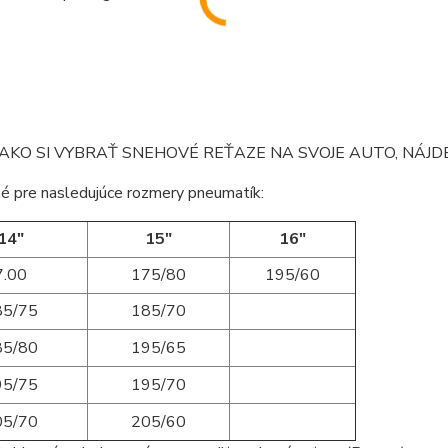
AKO SI VYBRAŤ SNEHOVÉ REŤAZE NA SVOJE AUTO, NÁJ
é pre nasledujúce rozmery pneumatík:
14"
15"
16"
7.00
175/80
195/60
85/75
185/70
85/80
195/65
95/75
195/70
05/70
205/60