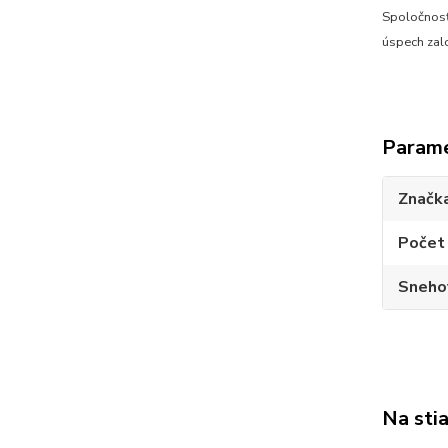
Spoločnosť
úspech zal
Param
Značk
Počet 
Sneho
Na sti