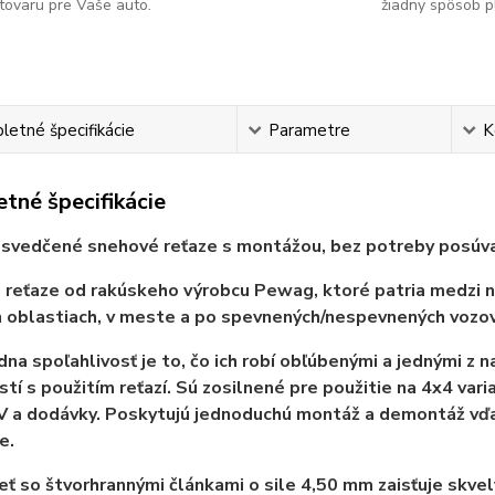
tovaru pre Vaše auto.
žiadny spôsob p
etné špecifikácie
Parametre
K
tné špecifikácie
osvedčené snehové reťaze s montážou, bez potreby posúva
reťaze od rakúskeho výrobcu Pewag, ktoré patria medzi naj
 oblastiach, v meste a po spevnených/nespevnených vozov
dna spoľahlivosť je to, čo ich robí obľúbenými a jednými z 
tí s použitím reťazí. Sú zosilnené pre použitie na 4x4 var
V a dodávky. Poskytujú jednoduchú montáž a demontáž vďa
e.
eť so štvorhrannými článkami o sile 4,50 mm zaisťuje skvelý 