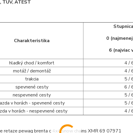
 TÜV, ATEST
Stupnica
0 (najmene
Charakteristika
6 (najviac
hladký chod / komfort
4 / 
motáž / demontáž
4 / 
trakcia
5 / 
spevnené cesty
6 / 
nespevnené cesty
5 / 
jazda v horách - spevnené cesty
5 / 
azda v horách - nespevnené cesty
4 / 