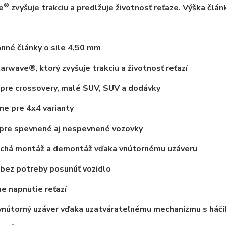
®
e
zvyšuje trakciu a predlžuje životnosť reťaze. Výška člán
nné články o sile 4,50 mm
tarwave®, ktorý zvyšuje trakciu a životnosť reťazí
pre crossovery, malé SUV, SUV a dodávky
e pre 4x4 varianty
pre spevnené aj nespevnené vozovky
chá montáž a demontáž vďaka vnútornému uzáveru
bez potreby posunúť vozidlo
 napnutie reťazí
vnútorný uzáver vďaka uzatvárateľnému mechanizmu s háč