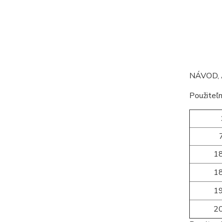
NÁVOD, 
Použiteľn
1
1
1
2