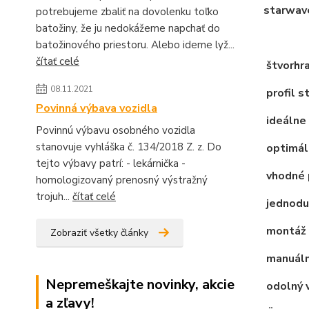
starwav
potrebujeme zbaliť na dovolenku toľko
batožiny, že ju nedokážeme napchať do
batožinového priestoru. Alebo ideme lyž...
čítať celé
štvorhra
08.11.2021
profil s
Povinná výbava vozidla
ideálne 
Povinnú výbavu osobného vozidla
stanovuje vyhláška č. 134/2018 Z. z. Do
optimáln
tejto výbavy patrí: - lekárnička -
vhodné 
homologizovaný prenosný výstražný
trojuh...
čítať celé
jednodu
montáž 
Zobraziť všetky články
manuálne
Nepremeškajte novinky, akcie
odolný 
a zľavy!