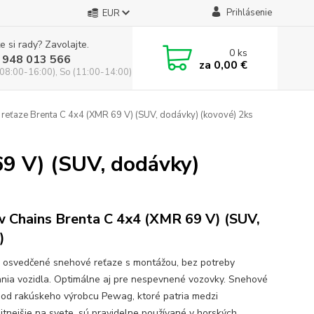
Prihlásenie
EUR
e si rady? Zavolajte.
0
ks
 948 013 566
za
0,00 €
(08:00-16:00), So (11:00-14:00)
reťaze Brenta C 4x4 (XMR 69 V) (SUV, dodávky) (kovové) 2ks
9 V) (SUV, dodávky)
 Chains Brenta C 4x4 (XMR 69 V) (SUV,
)
a osvedčené snehové reťaze s montážou, bez potreby
nia vozidla. Optimálne aj pre nespevnené vozovky. Snehové
 od rakúskeho výrobcu Pewag, ktoré patria medzi
litnejšie na svete, sú pravidelne používané v horských