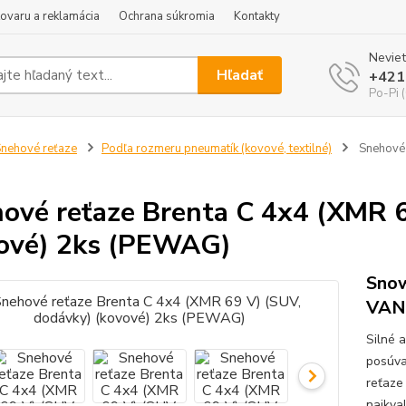
tovaru a reklamácia
Ochrana súkromia
Kontakty
Neviet
Hľadať
+421
Po-Pi 
nehové reťaze
Podľa rozmeru pneumatík (kovové, textilné)
Snehové 
ové reťaze Brenta C 4x4 (XMR 6
ové) 2ks (PEWAG)
Snow
VAN
Silné 
posúva
reťaze
najkva