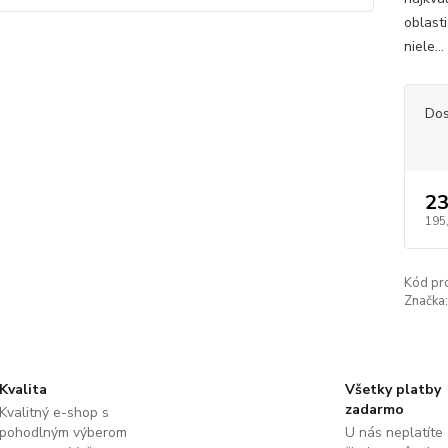
oblast
niele...
Dos
23
195
Kód pr
Značka:
Kvalita
Všetky platby
zadarmo
Kvalitný e-shop s
pohodlným výberom
U nás neplatíte