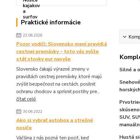
Praktické informácie
23.06.2026
Kompl
Pozor vodiči: Slovensko mení pravidlá
cestnej premávky – toto vás môže
Komple
stáť stovky eur navyše
Slovensko čakajú výrazné zmeny v
Silné a 
pravidlách cestnej premávky, ktoré majú
Snehové 
zvýšiť bezpečnosť na cestách, posilniť
horských
ochranu chodcov a sprísniť postihy pre...
čítať celé
Prvotrie
skúsenos
30.06.2022
SUV, SU
Ako si vybrať autobox a strešné
manuáln
nosiče
Hustá si
Väčšina z nás pozná ten pocit, keď