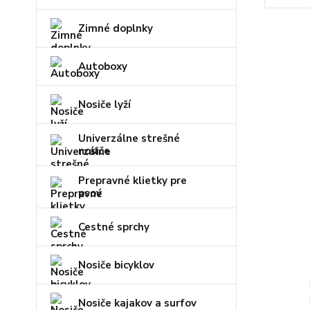
Zimné doplnky
Autoboxy
Nosiče lyží
Univerzálne strešné
nosiče
Prepravné klietky pre
psov
Cestné sprchy
Nosiče bicyklov
Nosiče kajakov a surfov