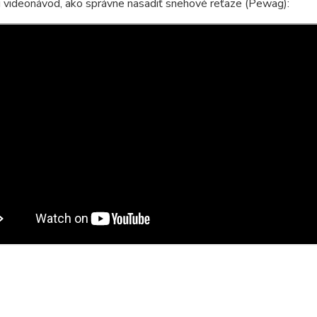
i videonávod, ako správne nasadiť snehové reťaze (Pewag):