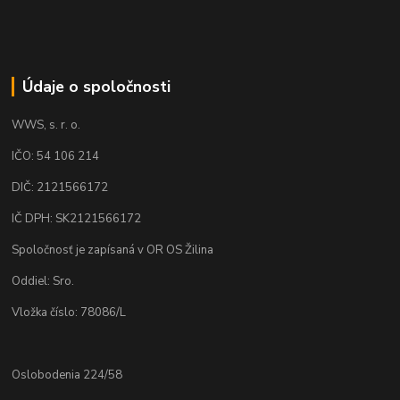
Údaje o spoločnosti
WWS, s. r. o.
IČO: 54 106 214
DIČ: 2121566172
IČ DPH: SK2121566172
Spoločnosť je zapísaná v OR OS Žilina
Oddiel: Sro.
Vložka číslo: 78086/L
Oslobodenia 224/58