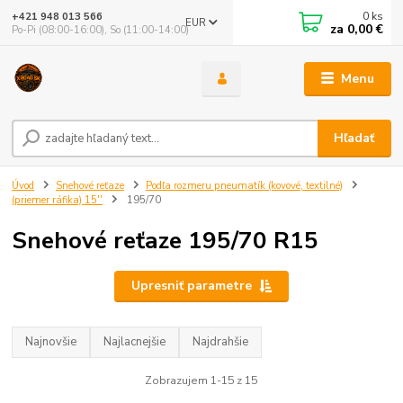
0
ks
+421 948 013 566
EUR
za
0,00 €
Po-Pi (08:00-16:00), So (11:00-14:00)
Menu
Hľadať
Úvod
Snehové reťaze
Podľa rozmeru pneumatík (kovové, textilné)
(priemer ráfika) 15''
195/70
Snehové reťaze 195/70 R15
Upresniť parametre
Najnovšie
Najlacnejšie
Najdrahšie
Zobrazujem 1-15 z 15