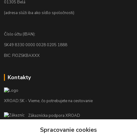
01305 Belá
(adresa slúži iba ako sídlo spoločnosti)
Číslo účtu (IBAN):
SK49 8330 0000 0028 0205 1888
BIC: FIOZSKBAXXX
Kontakty
XROAD.SK - Vieme, čo potrebujete na cestovanie
Zákaznícka podpora XROAD
+421 948 013 566
Spracovanie cookies
Po-Pi (08:00-16:00), So (11:00-14:00)