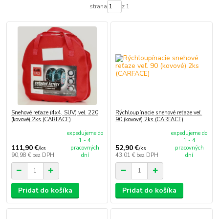
strana
z 1
Snehové reťaze (4x4, SUV) veľ. 220
Rýchloupínacie snehové reťaze veľ.
(kovové) 2ks (CARFACE)
90 (kovové) 2ks (CARFACE)
expedujeme do
expedujeme do
1 - 4
1 - 4
111,90 €
52,90 €
pracovných
pracovných
/
ks
/
ks
90,98 €
bez DPH
dní
43,01 €
bez DPH
dní
Pridať do košíka
Pridať do košíka