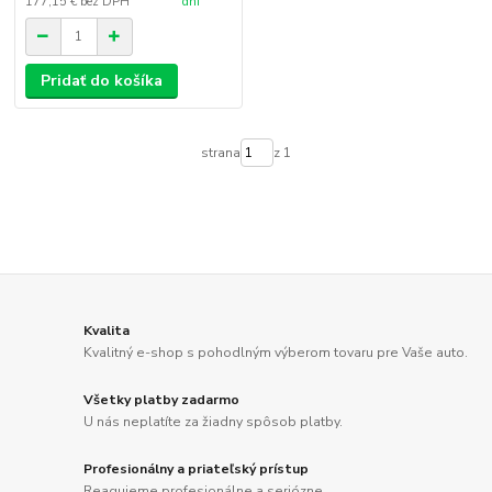
177,15 €
bez DPH
dní
Pridať do košíka
strana
z 1
Kvalita
Kvalitný e-shop s pohodlným výberom tovaru pre Vaše auto.
Všetky platby zadarmo
U nás neplatíte za žiadny spôsob platby.
Profesionálny a priateľský prístup
Reagujeme profesionálne a seriózne.