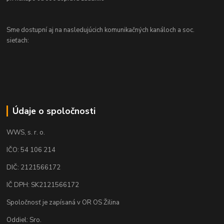
Sme dostupní aj na nasledujúcich komunikačných kanáloch a soc.
sieťach:
Údaje o spoločnosti
WWS, s. r. o.
IČO: 54 106 214
DIČ: 2121566172
IČ DPH: SK2121566172
Spoločnosť je zapísaná v OR OS Žilina
Oddiel: Sro.