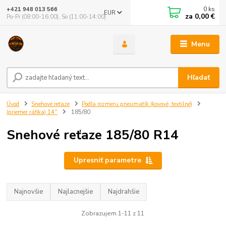
0
ks
+421 948 013 566
EUR
za
0,00 €
Po-Pi (08:00-16:00), So (11:00-14:00)
Menu
Hľadať
Úvod
Snehové reťaze
Podľa rozmeru pneumatík (kovové, textilné)
(priemer ráfika) 14''
185/80
Snehové reťaze 185/80 R14
Upresniť parametre
Najnovšie
Najlacnejšie
Najdrahšie
Zobrazujem 1-11 z 11