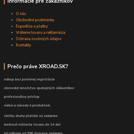
Informácie pre zákazníkov
O nás
Obchodné podmienky
Expedícia a platby
Vrátenie tovaru a reklamácia
Ochrana osobných údajov
Kontakty
Prečo práve XROAD.SK?
nákup bez povinnej registrácie
obrovské množstvo spokojných zákazníkov
profesionálny prístup
videá a návody k produktom
všetky druhy platieb sú zadarmo
možnosť vrátenia tovaru do 14 dní
pri nákupe od 99€ doprava zadarmo