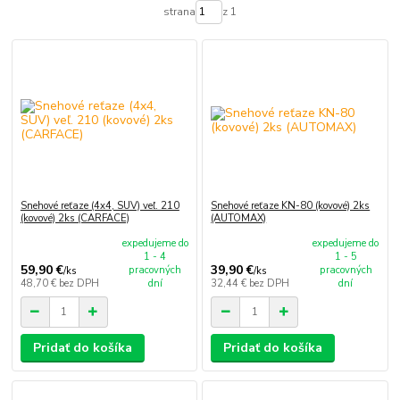
strana
z 1
Snehové reťaze (4x4, SUV) veľ. 210
Snehové reťaze KN-80 (kovové) 2ks
(kovové) 2ks (CARFACE)
(AUTOMAX)
expedujeme do
expedujeme do
1 - 4
1 - 5
59,90 €
39,90 €
pracovných
pracovných
/
ks
/
ks
48,70 €
bez DPH
dní
32,44 €
bez DPH
dní
Pridať do košíka
Pridať do košíka