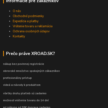
Informácie pre zákazníkov
O nás
Obchodné podmienky
Expedícia a platby
Vrátenie tovaru a reklamácia
Ochrana osobných údajov
Kontakty
Prečo práve XROAD.SK?
nákup bez povinnej registrácie
obrovské množstvo spokojných zákazníkov
profesionálny prístup
videá a návody k produktom
všetky druhy platieb sú zadarmo
možnosť vrátenia tovaru do 14 dní
pri nákupe od 99€ doprava zadarmo