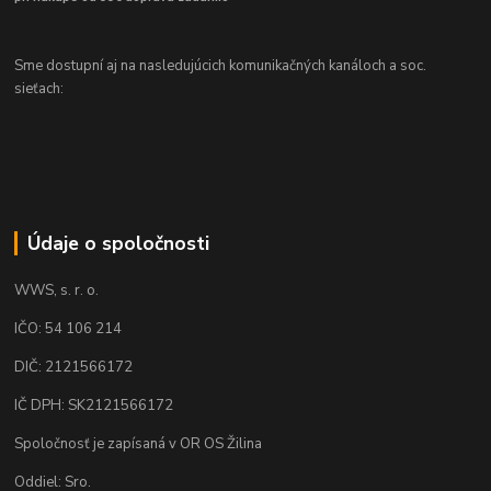
Sme dostupní aj na nasledujúcich komunikačných kanáloch a soc.
sieťach:
Údaje o spoločnosti
WWS, s. r. o.
IČO: 54 106 214
DIČ: 2121566172
IČ DPH: SK2121566172
Spoločnosť je zapísaná v OR OS Žilina
Oddiel: Sro.