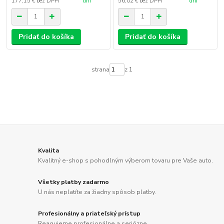
177,15 €
bez DPH
dní
56,02 €
bez DPH
dní
Pridať do košíka
Pridať do košíka
strana
z 1
Kvalita
Kvalitný e-shop s pohodlným výberom tovaru pre Vaše auto.
Všetky platby zadarmo
U nás neplatíte za žiadny spôsob platby.
Profesionálny a priateľský prístup
Reagujeme profesionálne a seriózne.