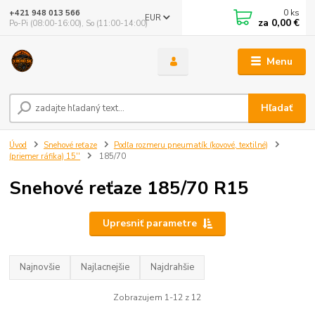
0
ks
+421 948 013 566
EUR
za
0,00 €
Po-Pi (08:00-16:00), So (11:00-14:00)
Menu
Hľadať
Úvod
Snehové reťaze
Podľa rozmeru pneumatík (kovové, textilné)
(priemer ráfika) 15''
185/70
Snehové reťaze 185/70 R15
Upresniť parametre
Najnovšie
Najlacnejšie
Najdrahšie
Zobrazujem 1-12 z 12