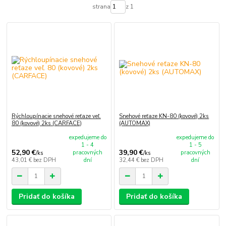
strana
z 1
Rýchloupínacie snehové reťaze veľ.
Snehové reťaze KN-80 (kovové) 2ks
80 (kovové) 2ks (CARFACE)
(AUTOMAX)
expedujeme do
expedujeme do
1 - 4
1 - 5
52,90 €
39,90 €
pracovných
pracovných
/
ks
/
ks
43,01 €
bez DPH
dní
32,44 €
bez DPH
dní
Pridať do košíka
Pridať do košíka