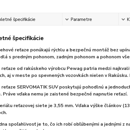
etné špecifikácie
Parametre
K
tné špecifikácie
ehové reťaze ponúkajú rýchlu a bezpečnú montáž bez upínac
idlá s predným pohonom, zadným pohonom a pohonom všetk
reťaze od rakúskeho výrobcu Pewag patria medzi najkvalitn
ch, aj v meste po spevnených vozovkách nielen v Rakúsku. 
 reťaze SERVOMATIK SUV poskytujú pohodlnú a jednoduchú
 Práve vďaka nemu je zaistené bezpečné napnutie reťazí.
eriálu reťazovej siete je 3,55 mm. Vďaka výške článkov (13
ch.
dna spoľahlivosť je to, čo ich robí obľúbenými a jednými z 