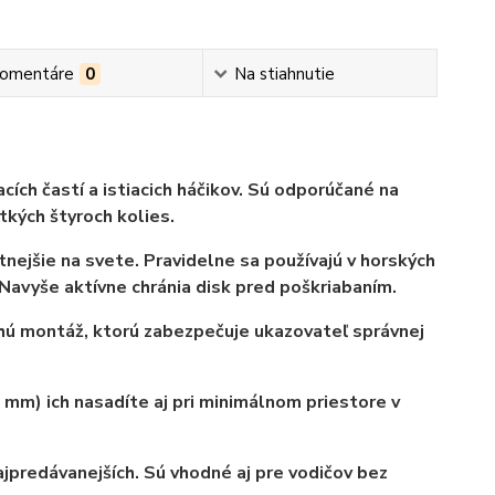
omentáre
0
Na stiahnutie
ích častí a istiacich háčikov. Sú odporúčané
na
ých štyroch kolies.
ejšie na svete. Pravidelne sa používajú v horských
Navyše aktívne chránia disk pred poškriabaním.
 montáž, ktorú zabezpečuje ukazovateľ správnej
 mm) ich nasadíte aj pri minimálnom priestore v
najpredávanejších. Sú vhodné aj pre vodičov bez