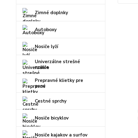
Zimné doplnky
Autoboxy
Nosiče lyží
Univerzálne strešné
nosiče
Prepravné klietky pre
psov
Cestné sprchy
Nosiče bicyklov
Nosiče kajakov a surfov