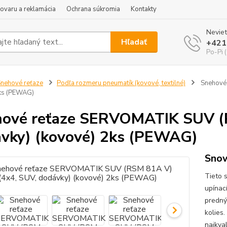
tovaru a reklamácia
Ochrana súkromia
Kontakty
Neviet
Hľadať
+421
Po-Pi 
nehové reťaze
Podľa rozmeru pneumatík (kovové, textilné)
Snehové 
2ks (PEWAG)
ové reťaze SERVOMATIK SUV (R
vky) (kovové) 2ks (PEWAG)
Sno
Tieto 
upínac
predný
kolies
najkval