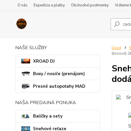
O nás
Expedícia a platby
Obchodné podmienky
Vrátenie 
NAŠE SLUŽBY
Úvod
S
(kovové) 
XROAD DJ
Sneh
Boxy / nosiče (prenájom)
dodá
Presné autopoťahy MAD
NAŠA PREDAJNÁ PONUKA
Balíčky a sety
Snehové reťaze