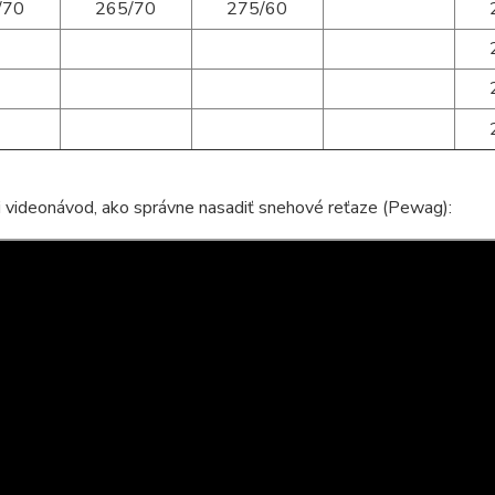
/70
265/70
275/60
i videonávod, ako správne nasadiť snehové reťaze (Pewag):