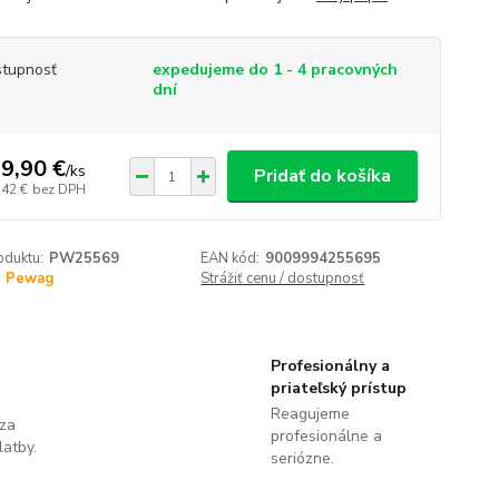
tupnosť
expedujeme do 1 - 4 pracovných
dní
9,90 €
/
ks
Pridať do košíka
,42 €
bez DPH
oduktu:
PW25569
EAN kód:
9009994255695
Pewag
Strážiť cenu / dostupnosť
Profesionálny a
priateľský prístup
Reagujeme
 za
profesionálne a
latby.
seriózne.