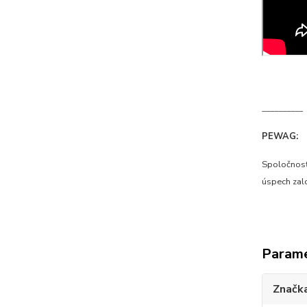
__________
PEWAG:
Spoločnosť
úspech zal
Param
Značk