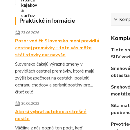
Kompl
Praktické informácie
23.06.2026
Komple
Pozor vodiči: Slovensko mení pravidlá
cestnej premávky – toto vás môže
Tieto sn
stáť stovky eur navyše
SUV voz
Slovensko čakajú výrazné zmeny v
Snehové 
pravidlách cestnej premávky, ktoré majú
oblastia
zvýšiť bezpečnosť na cestách, posilniť
ochranu chodcov a sprísniť postihy pre...
Snehové
čítať celé
montáže.
30.06.2022
Sila mat
Ako si vybrať autobox a strešné
podbeho
nosiče
Prvotrie
Väčšina z nás pozná ten pocit, keď