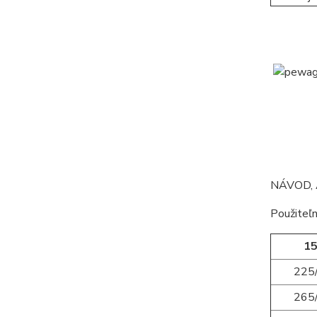
NÁVOD, 
Použiteľn
15
225
265