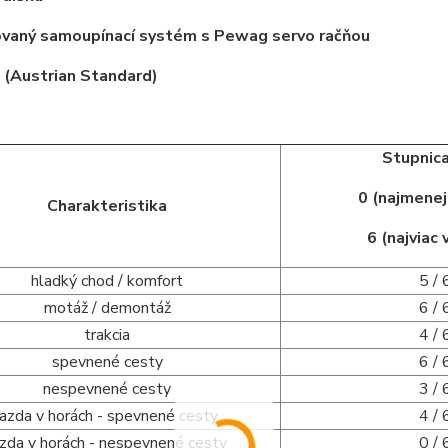
vaný samoupínací systém s Pewag servo račňou
Austrian Standard)
Stupnica
0 (najmene
Charakteristika
6 (najviac
hladký chod / komfort
5 / 
motáž / demontáž
6 / 
trakcia
4 / 
spevnené cesty
6 / 
nespevnené cesty
3 / 
jazda v horách - spevnené cesty
4 / 
azda v horách - nespevnené cesty
0 / 