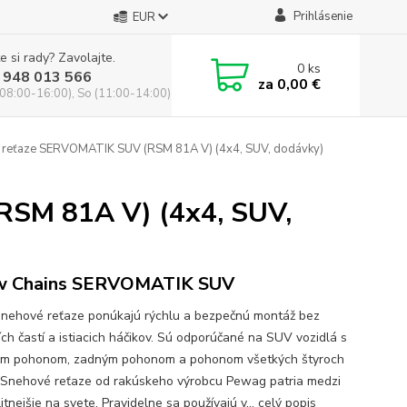
Prihlásenie
EUR
e si rady? Zavolajte.
0
ks
 948 013 566
za
0,00 €
(08:00-16:00), So (11:00-14:00)
reťaze SERVOMATIK SUV (RSM 81A V) (4x4, SUV, dodávky)
SM 81A V) (4x4, SUV,
w Chains SERVOMATIK SUV
snehové reťaze ponúkajú rýchlu a bezpečnú montáž bez
ích častí a istiacich háčikov. Sú odporúčané na SUV vozidlá s
m pohonom, zadným pohonom a pohonom všetkých štyroch
. Snehové reťaze od rakúskeho výrobcu Pewag patria medzi
itnejšie na svete. Pravidelne sa používajú v...
celý popis