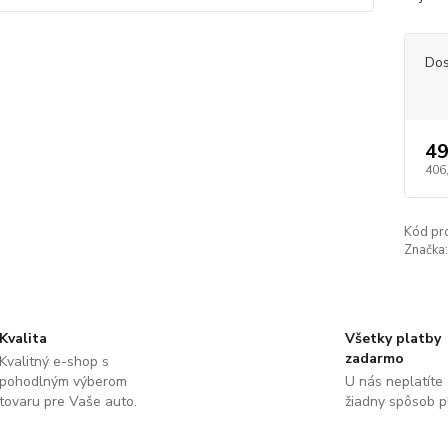
Dos
49
406
Kód pr
Značka:
Kvalita
Všetky platby
zadarmo
Kvalitný e-shop s
pohodlným výberom
U nás neplatíte
tovaru pre Vaše auto.
žiadny spôsob p