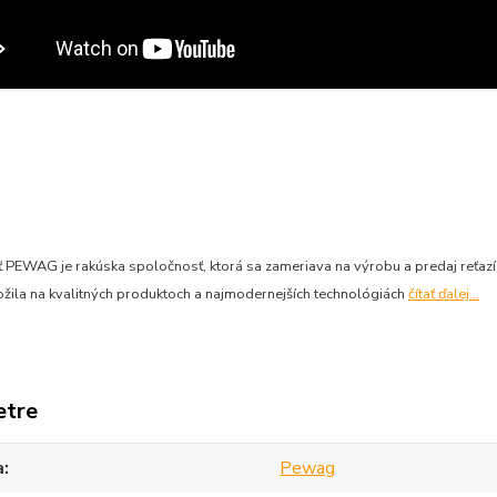
 PEWAG je rakúska spoločnosť, ktorá sa zameriava na výrobu a predaj reťazí
ožila na kvalitných produktoch a najmodernejších technológiách
čítať ďalej...
etre
a
Pewag