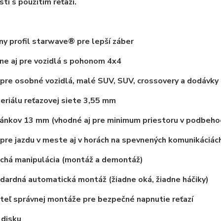
tí s použitím reťazí.
ny profil starwave® pre lepší záber
e aj pre vozidlá s pohonom 4x4
pre osobné vozidlá, malé SUV, SUV, crossovery a dodávky
eriálu reťazovej siete 3,55 mm
ánkov 13 mm (vhodné aj pre minimum priestoru v podbeho
pre jazdu v meste aj v horách na spevnených komunikáciác
chá manipulácia (montáž a demontáž)
ardná automatická montáž (žiadne oká, žiadne háčiky)
eľ správnej montáže pre bezpečné napnutie reťazí
 disku