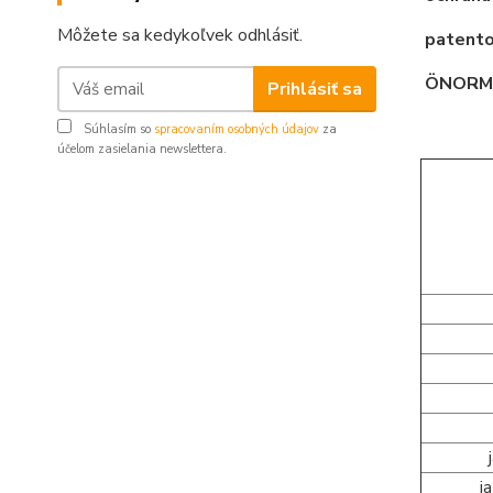
Môžete sa kedykoľvek odhlásiť.
patento
ÖNORM (
Prihlásiť sa
Súhlasím so
spracovaním osobných údajov
za
účelom zasielania newslettera.
j