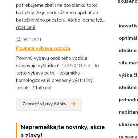
skúsenos
potrebujeme zbaliť na dovolenku toľko
batožiny, že ju nedokážeme napchať do
batožinového priestoru. Alebo ideme lyž...
inovatív
čítať celé
optimáln
08.11.2021
Povinná výbava vozidla
ideálne 
Povinnú výbavu osobného vozidla
sila mat
stanovuje vyhláška č. 134/2018 Z. z. Do
tejto výbavy patrí: - lekárnička -
výška čl
homologizovaný prenosný výstražný
ideálne 
trojuh...
čítať celé
jednodu
Zobraziť všetky články
nadštand
ukazovat
Nepremeškajte novinky, akcie
a zľavy!
ochrana