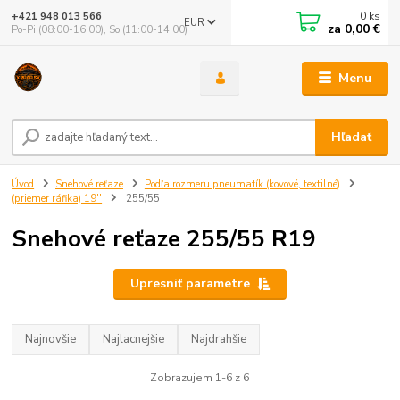
0
ks
+421 948 013 566
EUR
za
0,00 €
Po-Pi (08:00-16:00), So (11:00-14:00)
Menu
Hľadať
Úvod
Snehové reťaze
Podľa rozmeru pneumatík (kovové, textilné)
(priemer ráfika) 19''
255/55
Snehové reťaze 255/55 R19
Upresniť parametre
Najnovšie
Najlacnejšie
Najdrahšie
Zobrazujem 1-6 z 6