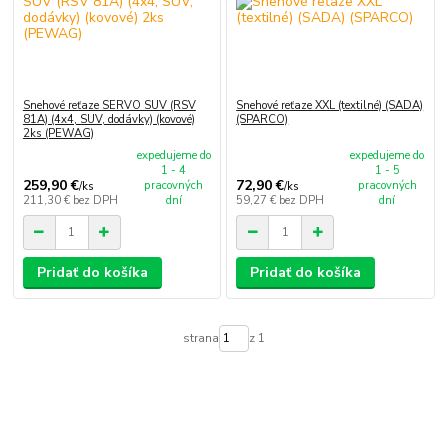
Snehové reťaze SERVO SUV (RSV
Snehové reťaze XXL (textilné) (SADA)
81A) (4x4, SUV, dodávky) (kovové)
(SPARCO)
2ks (PEWAG)
expedujeme do
expedujeme do
1 - 4
1 - 5
259,90 €
72,90 €
pracovných
pracovných
/
ks
/
ks
211,30 €
bez DPH
dní
59,27 €
bez DPH
dní
Pridať do košíka
Pridať do košíka
strana
z 1