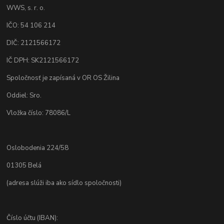
WWS, s. r. o.
IČO: 54 106 214
DIČ: 2121566172
IČ DPH: SK2121566172
Spoločnosť je zapísaná v OR OS Žilina
Oddiel: Sro.
Vložka číslo: 78086/L
Oslobodenia 224/58
01305 Belá
(adresa slúži iba ako sídlo spoločnosti)
Číslo účtu (IBAN):