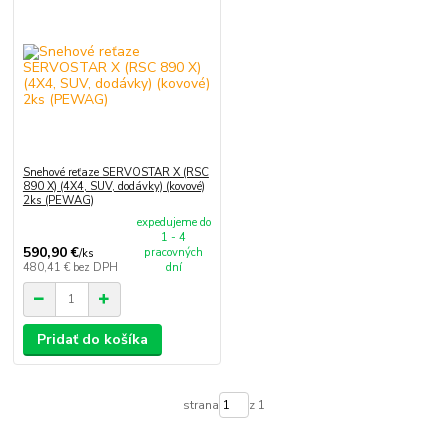
Snehové reťaze SERVOSTAR X (RSC
890 X) (4X4, SUV, dodávky) (kovové)
2ks (PEWAG)
expedujeme do
1 - 4
590,90 €
pracovných
/
ks
480,41 €
bez DPH
dní
Pridať do košíka
strana
z 1