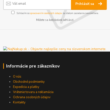
Prihlásiť sa
Súhlasím so
spracovaním osobných údajov
za účelom zasielania newslettera.
Môžete sa kedykoľvek odhlásiť.
Informácie pre zákazníkov
O nás
Obchodné podmienky
Expedícia a platby
Vrátenie tovaru a reklamácia
Ochrana osobných údajov
Kontakty