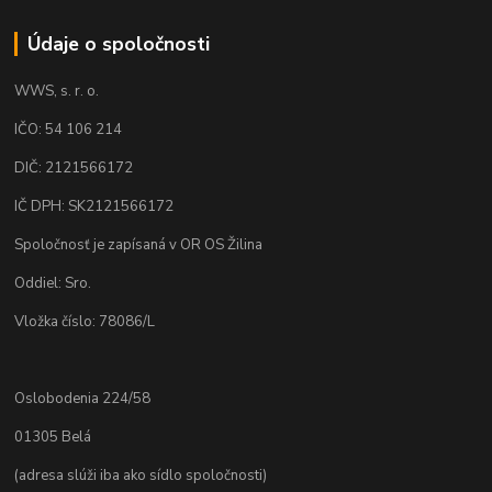
Údaje o spoločnosti
WWS, s. r. o.
IČO: 54 106 214
DIČ: 2121566172
IČ DPH: SK2121566172
Spoločnosť je zapísaná v OR OS Žilina
Oddiel: Sro.
Vložka číslo: 78086/L
Oslobodenia 224/58
01305 Belá
(adresa slúži iba ako sídlo spoločnosti)