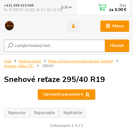
0
ks
+421 948 013 566
EUR
za
0,00 €
Po-Pi (08:00-16:00), So (11:00-14:00)
Menu
Hľadať
Úvod
Snehové reťaze
Podľa rozmeru pneumatík (kovové, textilné)
(priemer ráfika) 19''
295/40
Snehové reťaze 295/40 R19
Upresniť parametre
Najnovšie
Najlacnejšie
Najdrahšie
Zobrazujem 1-3 z 3