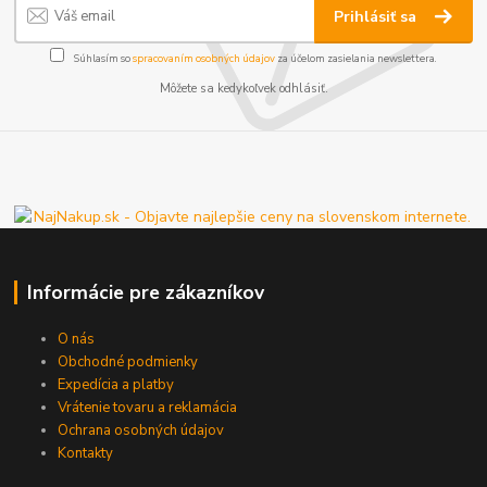
Prihlásiť sa
Súhlasím so
spracovaním osobných údajov
za účelom zasielania newslettera.
Môžete sa kedykoľvek odhlásiť.
Informácie pre zákazníkov
O nás
Obchodné podmienky
Expedícia a platby
Vrátenie tovaru a reklamácia
Ochrana osobných údajov
Kontakty