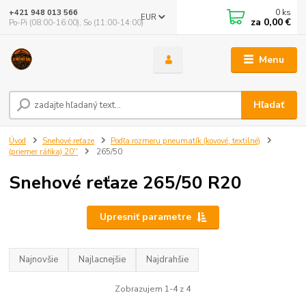
0
ks
+421 948 013 566
EUR
za
0,00 €
Po-Pi (08:00-16:00), So (11:00-14:00)
Menu
Hľadať
Úvod
Snehové reťaze
Podľa rozmeru pneumatík (kovové, textilné)
(priemer ráfika) 20''
265/50
Snehové reťaze 265/50 R20
Upresniť parametre
Najnovšie
Najlacnejšie
Najdrahšie
Zobrazujem 1-4 z 4