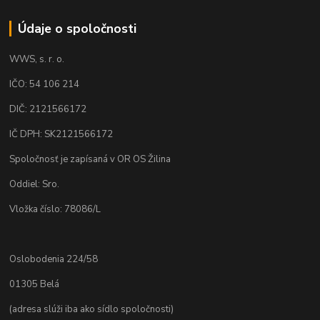
Údaje o spoločnosti
WWS, s. r. o.
IČO: 54 106 214
DIČ: 2121566172
IČ DPH: SK2121566172
Spoločnosť je zapísaná v OR OS Žilina
Oddiel: Sro.
Vložka číslo: 78086/L
Oslobodenia 224/58
01305 Belá
(adresa slúži iba ako sídlo spoločnosti)