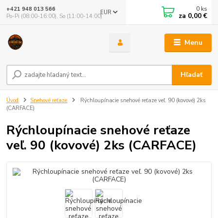
0
ks
+421 948 013 566
EUR
za
0,00 €
Po-Pi (08:00-16:00), So (11:00-14:00)
Menu
Hľadať
Úvod
Snehové reťaze
Rýchloupínacie snehové reťaze veľ. 90 (kovové) 2ks
(CARFACE)
Rýchloupínacie snehové reťaze
veľ. 90 (kovové) 2ks (CARFACE)