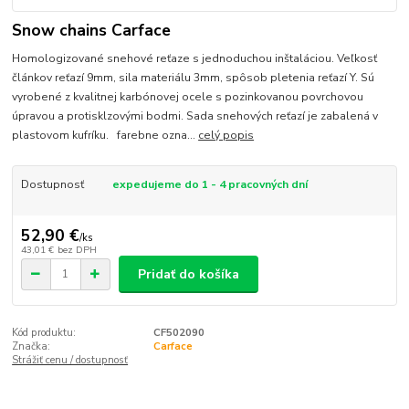
Snow chains Carface
Homologizované snehové reťaze s jednoduchou inštaláciou. Veľkosť
článkov reťazí 9mm, sila materiálu 3mm, spôsob pletenia reťazí Y. Sú
vyrobené z kvalitnej karbónovej ocele s pozinkovanou povrchovou
úpravou a protisklzovými bodmi. Sada snehových reťazí je zabalená v
plastovom kufríku. farebne ozna...
celý popis
Dostupnosť
expedujeme do 1 - 4 pracovných dní
52,90 €
/
ks
43,01 €
bez DPH
Pridať do košíka
Kód produktu:
CF502090
Značka:
Carface
Strážiť cenu / dostupnosť