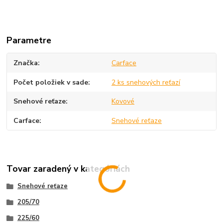
Parametre
Značka
Carface
Počet položiek v sade
2 ks snehových reťazí
Snehové reťaze
Kovové
Carface
Snehové reťaze
Tovar zaradený v kategóriách
Snehové reťaze
205/70
225/60