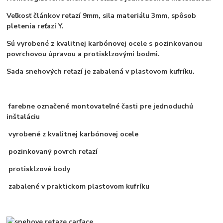
Veľkosť článkov reťazí 9mm, sila materiálu 3mm, spôsob
pletenia reťazí Y.
Sú vyrobené z kvalitnej karbónovej ocele s pozinkovanou
povrchovou úpravou a protisklzovými bodmi.
Sada snehových reťazí je zabalená v plastovom kufríku.
farebne označené montovateľné časti pre jednoduchú
inštaláciu
vyrobené z kvalitnej karbónovej ocele
pozinkovaný povrch reťazí
protisklzové body
zabalené v praktickom plastovom kufríku