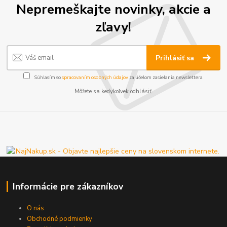
Nepremeškajte novinky, akcie a
zľavy!
Prihlásiť sa
Súhlasím so
spracovaním osobných údajov
za účelom zasielania newslettera.
Môžete sa kedykoľvek odhlásiť.
Informácie pre zákazníkov
O nás
Obchodné podmienky