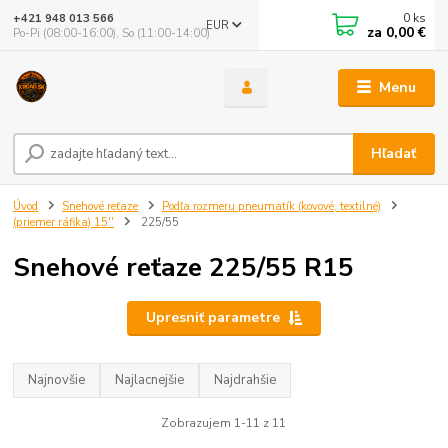
0
ks
+421 948 013 566
EUR
za
0,00 €
Po-Pi (08:00-16:00), So (11:00-14:00)
Menu
Hľadať
Úvod
Snehové reťaze
Podľa rozmeru pneumatík (kovové, textilné)
(priemer ráfika) 15''
225/55
Snehové reťaze 225/55 R15
Upresniť parametre
Najnovšie
Najlacnejšie
Najdrahšie
Zobrazujem 1-11 z 11