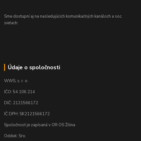
Sme dostupní aj na nasledujúcich komunikačných kanáloch a soc.
sieťach:
Údaje o spoločnosti
WWS, s. r. o.
IČO: 54 106 214
DIČ: 2121566172
IČ DPH: SK2121566172
Spoločnosť je zapísaná v OR OS Žilina
Oddiel: Sro.