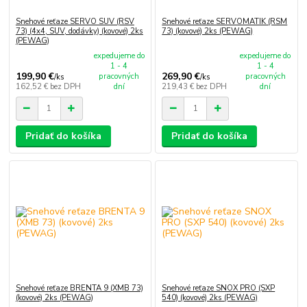
Snehové reťaze SERVO SUV (RSV
Snehové reťaze SERVOMATIK (RSM
73) (4x4, SUV, dodávky) (kovové) 2ks
73) (kovové) 2ks (PEWAG)
(PEWAG)
expedujeme do
expedujeme do
1 - 4
1 - 4
199,90 €
269,90 €
pracovných
pracovných
/
ks
/
ks
162,52 €
bez DPH
dní
219,43 €
bez DPH
dní
Pridať do košíka
Pridať do košíka
Snehové reťaze BRENTA 9 (XMB 73)
Snehové reťaze SNOX PRO (SXP
(kovové) 2ks (PEWAG)
540) (kovové) 2ks (PEWAG)