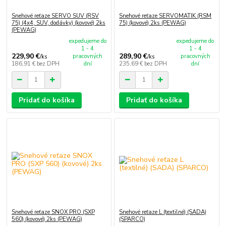
Snehové reťaze SERVO SUV (RSV
Snehové reťaze SERVOMATIK (RSM
75) (4x4, SUV, dodávky) (kovové) 2ks
75) (kovové) 2ks (PEWAG)
(PEWAG)
expedujeme do
expedujeme do
1 - 4
1 - 4
229,90 €
289,90 €
pracovných
pracovných
/
ks
/
ks
186,91 €
bez DPH
dní
235,69 €
bez DPH
dní
Pridať do košíka
Pridať do košíka
Snehové reťaze SNOX PRO (SXP
Snehové reťaze L (textilné) (SADA)
560) (kovové) 2ks (PEWAG)
(SPARCO)