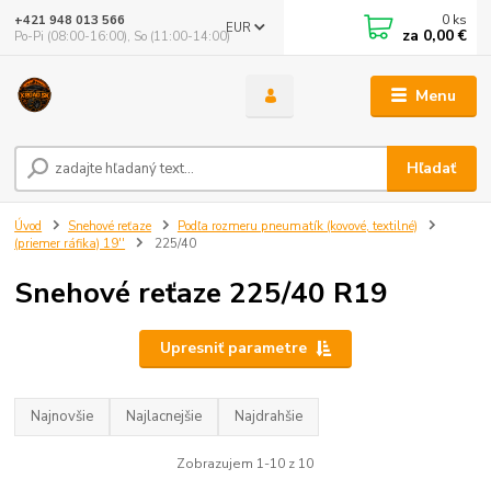
0
ks
+421 948 013 566
EUR
za
0,00 €
Po-Pi (08:00-16:00), So (11:00-14:00)
Menu
Hľadať
Úvod
Snehové reťaze
Podľa rozmeru pneumatík (kovové, textilné)
(priemer ráfika) 19''
225/40
Snehové reťaze 225/40 R19
Upresniť parametre
Najnovšie
Najlacnejšie
Najdrahšie
Zobrazujem 1-10 z 10