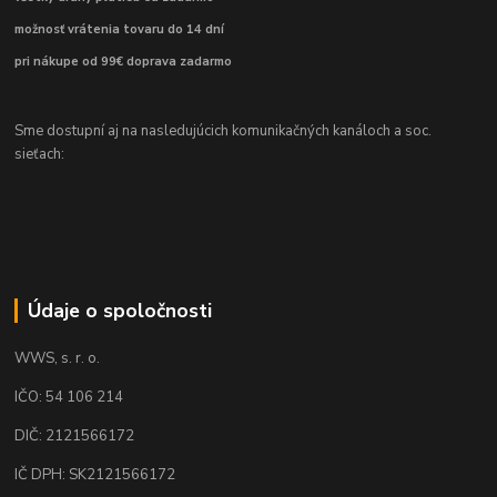
možnosť vrátenia tovaru do 14 dní
pri nákupe od 99€ doprava zadarmo
Sme dostupní aj na nasledujúcich komunikačných kanáloch a soc.
sieťach:
Údaje o spoločnosti
WWS, s. r. o.
IČO: 54 106 214
DIČ: 2121566172
IČ DPH: SK2121566172