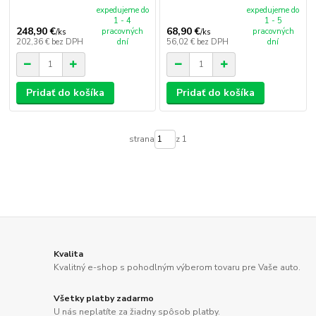
expedujeme do
expedujeme do
1 - 4
1 - 5
248,90 €
68,90 €
pracovných
pracovných
/
ks
/
ks
202,36 €
bez DPH
dní
56,02 €
bez DPH
dní
Pridať do košíka
Pridať do košíka
strana
z 1
Kvalita
Kvalitný e-shop s pohodlným výberom tovaru pre Vaše auto.
Všetky platby zadarmo
U nás neplatíte za žiadny spôsob platby.