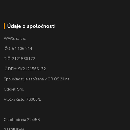
Údaje o spoločnosti
WWS, s. r. o.
IČO: 54 106 214
DIČ: 2121566172
IČ DPH: SK2121566172
Spoločnosť je zapísaná v OR OS Žilina
Oddiel: Sro.
Vložka číslo: 78086/L
Oslobodenia 224/58