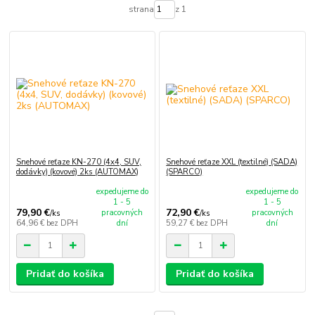
strana
z 1
Snehové reťaze KN-270 (4x4, SUV,
Snehové reťaze XXL (textilné) (SADA)
dodávky) (kovové) 2ks (AUTOMAX)
(SPARCO)
expedujeme do
expedujeme do
1 - 5
1 - 5
79,90 €
72,90 €
pracovných
pracovných
/
ks
/
ks
64,96 €
bez DPH
dní
59,27 €
bez DPH
dní
Pridať do košíka
Pridať do košíka