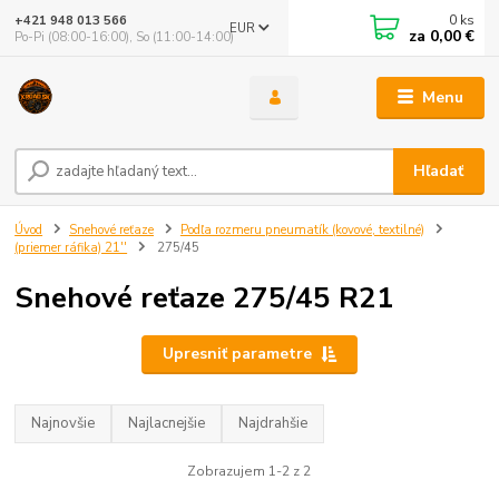
0
ks
+421 948 013 566
EUR
za
0,00 €
Po-Pi (08:00-16:00), So (11:00-14:00)
Menu
Hľadať
Úvod
Snehové reťaze
Podľa rozmeru pneumatík (kovové, textilné)
(priemer ráfika) 21''
275/45
Snehové reťaze 275/45 R21
Upresniť parametre
Najnovšie
Najlacnejšie
Najdrahšie
Zobrazujem 1-2 z 2