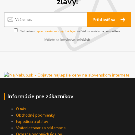
zľavy!
Prihlásiť sa
Súhlasím so
spracovaním osobných údajov
za účelom zasielania newslettera.
Môžete sa kedykoľvek odhlásiť.
Informácie pre zákazníkov
O nás
Obchodné podmienky
Expedícia a platby
Vrátenie tovaru a reklamácia
Ochrana osobných údajov