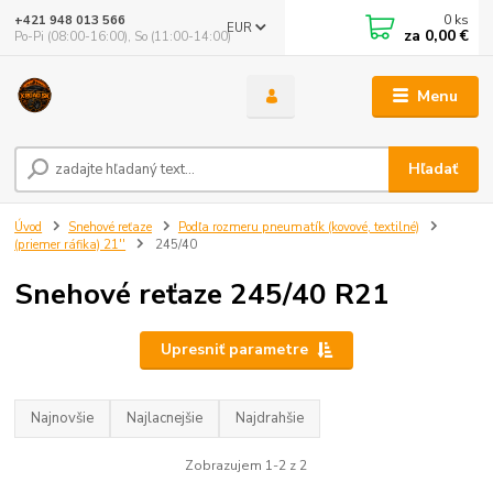
0
ks
+421 948 013 566
EUR
za
0,00 €
Po-Pi (08:00-16:00), So (11:00-14:00)
Menu
Hľadať
Úvod
Snehové reťaze
Podľa rozmeru pneumatík (kovové, textilné)
(priemer ráfika) 21''
245/40
Snehové reťaze 245/40 R21
Upresniť parametre
Najnovšie
Najlacnejšie
Najdrahšie
Zobrazujem 1-2 z 2