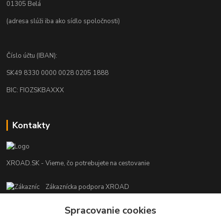
01305 Belá
(adresa slúži iba ako sídlo spoločnosti)
Číslo účtu (IBAN):
SK49 8330 0000 0028 0205 1888
BIC: FIOZSKBAXXX
Kontakty
XROAD.SK - Vieme, čo potrebujete na cestovanie
Zákaznícka podpora XROAD
+421 948 013 566
Po-Pi (08:00-16:00), So (11:00-14:00)
Spracovanie cookies