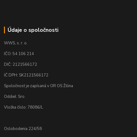
Údaje o spoločnosti
WWS, s. r. o.
IČO: 54 106 214
DIČ: 2121566172
IČ DPH: SK2121566172
Spoločnosť je zapísaná v OR OS Žilina
Oddiel: Sro.
Vložka číslo: 78086/L
Oslobodenia 224/58