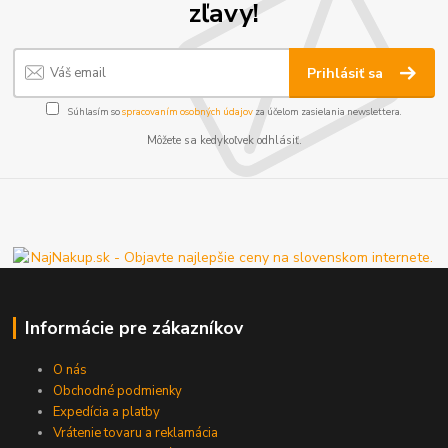
zľavy!
Prihlásiť sa
Súhlasím so
spracovaním osobných údajov
za účelom zasielania newslettera.
Môžete sa kedykoľvek odhlásiť.
Informácie pre zákazníkov
O nás
Obchodné podmienky
Expedícia a platby
Vrátenie tovaru a reklamácia