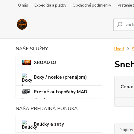
O nás
Expedícia a platby
Obchodné podmienky
Vrátenie 
NAŠE SLUŽBY
Úvod
S
Sneh
XROAD DJ
Boxy / nosiče (prenájom)
Cena:
Presné autopoťahy MAD
NAŠA PREDAJNÁ PONUKA
Balíčky a sety
Najnov