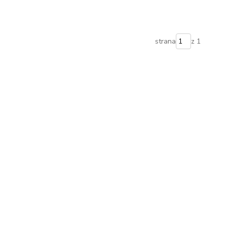
strana
z 1