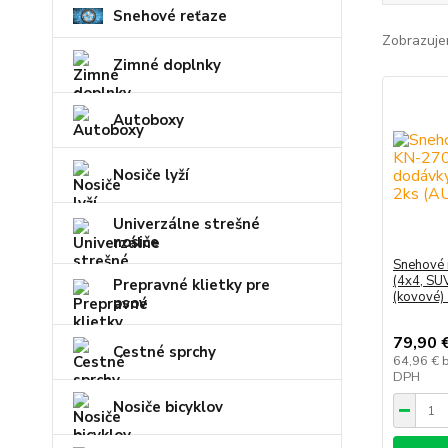
Snehové reťaze
Zobrazuje
Zimné doplnky
Autoboxy
Nosiče lyží
Univerzálne strešné
nosiče
Snehové 
(4x4, SU
Prepravné klietky pre
(kovové)
psov
79,90 
Cestné sprchy
64,96 €
DPH
Nosiče bicyklov