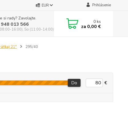
Prihlásenie
EUR
e si rady? Zavolajte.
0
ks
 948 013 566
za
0,00 €
(08:00-16:00), So (11:00-14:00)
áfika) 21''
295/40
Do
€