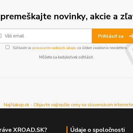
premeškajte novinky, akcie a zľa
Prihlásiť sa
Súhlasím so
spracovaním osobných údajov
za účelom zasielania newslettera.
Môžete sa kedykoľvek odhlásiť.
práve XROAD.SK?
Údaje o spoločnosti