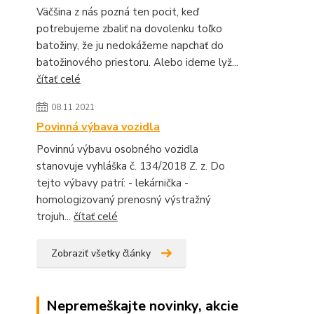
Väčšina z nás pozná ten pocit, keď
potrebujeme zbaliť na dovolenku toľko
batožiny, že ju nedokážeme napchať do
batožinového priestoru. Alebo ideme lyž...
čítať celé
08.11.2021
Povinná výbava vozidla
Povinnú výbavu osobného vozidla
stanovuje vyhláška č. 134/2018 Z. z. Do
tejto výbavy patrí: - lekárnička -
homologizovaný prenosný výstražný
trojuh...
čítať celé
Zobraziť všetky články
Nepremeškajte novinky, akcie