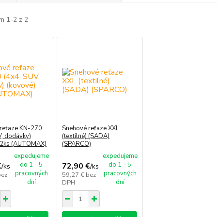
m 1-2 z 2
reťaze KN-270
Snehové reťaze XXL
V, dodávky)
(textilné) (SADA)
 2ks (AUTOMAX)
(SPARCO)
expedujeme
expedujeme
do 1 - 5
do 1 - 5
€
72,90 €
/
ks
/
ks
pracovných
pracovných
bez
59,27 €
bez
dní
dní
DPH