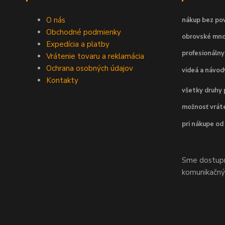
O nás
nákup bez pov
Obchodné podmienky
obrovské mno
Expedícia a platby
profesionálny
Vrátenie tovaru a reklamácia
Ochrana osobných údajov
videá a návo
Kontakty
všetky druhy 
možnosť vráte
pri nákupe od
Sme dostupní
komunikačnýc