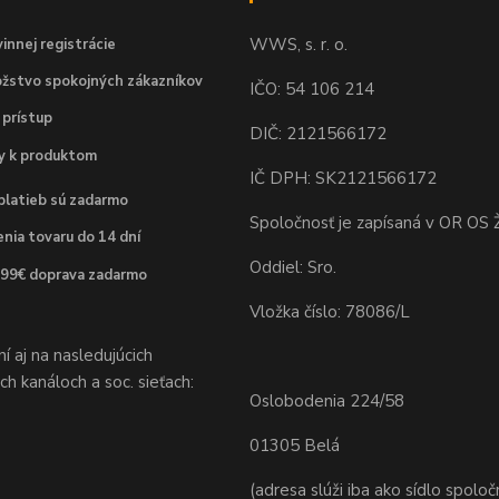
WWS, s. r. o.
innej registrácie
žstvo spokojných zákazníkov
IČO: 54 106 214
 prístup
DIČ: 2121566172
dy k produktom
IČ DPH: SK2121566172
platieb sú zadarmo
Spoločnosť je zapísaná v OR OS Ž
nia tovaru do 14 dní
Oddiel: Sro.
 99€ doprava zadarmo
Vložka číslo: 78086/L
 aj na nasledujúcich
h kanáloch a soc. sieťach:
Oslobodenia 224/58
01305 Belá
(adresa slúži iba ako sídlo spoloč