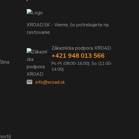
XROAD.SK - Vieme, čo potrebujete na
cestovanie
Zákaznícka podpora XROAD
+421 948 013 566
ilina
Po-Pi (08:00-16:00), So (11:00-
14:00)
info@xroad.sk
nosti)