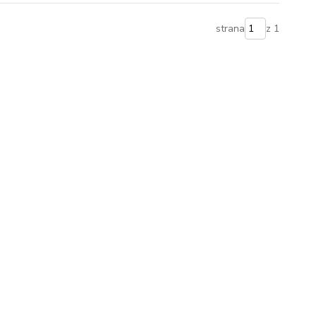
strana
z 1