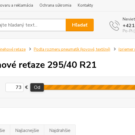
tovaru a reklamácia
Ochrana súkromia
Kontakty
Neviet
Hľadať
+421
Po-Pi 
nehové reťaze
Podľa rozmeru pneumatík (kovové, textilné)
(priemer r
ové reťaze 295/40 R21
€
Od
šie
Najlacnejšie
Najdrahšie