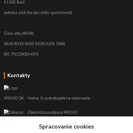
01305 Belá
(adresa slúži iba ako sídlo spoločnosti)
Číslo účtu (IBAN):
SK49 8330 0000 0028 0205 1888
BIC: FIOZSKBAXXX
Kontakty
XROAD.SK - Vieme, čo potrebujete na cestovanie
Zákaznícka podpora XROAD
+421 948 013 566
Po-Pi (08:00-16:00), So (11:00-14:00)
Spracovanie cookies