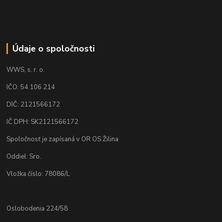
Údaje o spoločnosti
WWS, s. r. o.
IČO: 54 106 214
DIČ: 2121566172
IČ DPH: SK2121566172
Spoločnosť je zapísaná v OR OS Žilina
Oddiel: Sro.
Vložka číslo: 78086/L
Oslobodenia 224/58