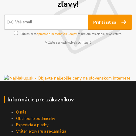
zľavy!
Prihlásiť sa
Súhlasím so
spracovaním osobných údajov
za účelom zasielania newslettera.
Môžete sa kedykoľvek odhlásiť.
Informácie pre zákazníkov
O nás
Obchodné podmienky
Expedícia a platby
Vrátenie tovaru a reklamácia