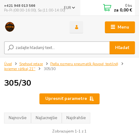
0
ks
+421 948 013 566
EUR
za
0,00 €
Po-Pi (08:00-16:00), So (11:00-14:00)
Menu
Hľadať
Úvod
Snehové reťaze
Podľa rozmeru pneumatík (kovové, textilné)
(priemer ráfika) 21''
305/30
305/30
Upresniť parametre
Najnovšie
Najlacnejšie
Najdrahšie
Zobrazujem 1-1 z 1