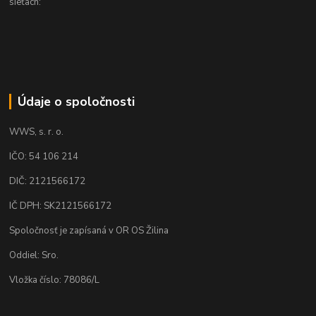
sieťach:
Údaje o spoločnosti
WWS, s. r. o.
IČO: 54 106 214
DIČ: 2121566172
IČ DPH: SK2121566172
Spoločnosť je zapísaná v OR OS Žilina
Oddiel: Sro.
Vložka číslo: 78086/L