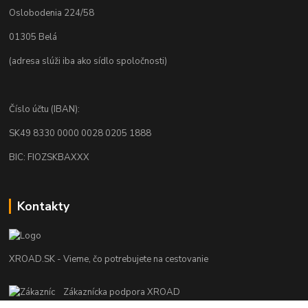
Oslobodenia 224/58
01305 Belá
(adresa slúži iba ako sídlo spoločnosti)
Číslo účtu (IBAN):
SK49 8330 0000 0028 0205 1888
BIC: FIOZSKBAXXX
Kontakty
XROAD.SK - Vieme, čo potrebujete na cestovanie
Zákaznícka podpora XROAD
+421 948 013 566