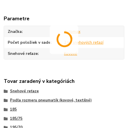
Parametre
Značka
Automax
Počet položiek v sade
2 ks snehových reťazí
Snehové reťaze
Kovové
Tovar zaradený v kategóriách
Snehové reťaze
Podľa rozmeru pneumatík (kovové, textilné)
185
185/75
195/70