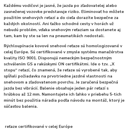
Každému vodičovi je jasné, že jazda po zľadovatelej alebo
zasneženej vozovke predstavuje riziko. Eliminovať ho môžete
použitím snehových reťazí a do cieľa dorazíte bezpečne za
každých okolností. Ani ťažko schodné cesty v horách už
nebudú problém, vďaka snehovým reťaziam sa dostanete aj
tam, kam by ste sa len na pneumatikách nedostali.
Rýchloupínacie kovové snehové reťaze sú homologizované v
celej Európe. Sú certifikované v zmysle systému manažérstva
kvality ISO 9001. Disponujú nemeckým bezpečnostným
schválením GS a rakúskymi ON certifikátmi. Ide o tzv. „X
stopu“ reťazí, čo znamená, že reťaze sú vyrobené tak, aby
spĺňali požiadavku na prvotriedne jazdné vlastnosti na
snehovom a zľadovatenom povrchu. Je zaručená bezpečná
jazda bez vibrácií. Balenie obsahuje jeden pár reťazí s
hrúbkou až 12 mm. Namontujete ich ľahko v priebehu 5-tich
minút bez použitia náradia podľa návodu na montáž, ktorý je
súčasťou balenia.
reťaze certifikované v celej Európe