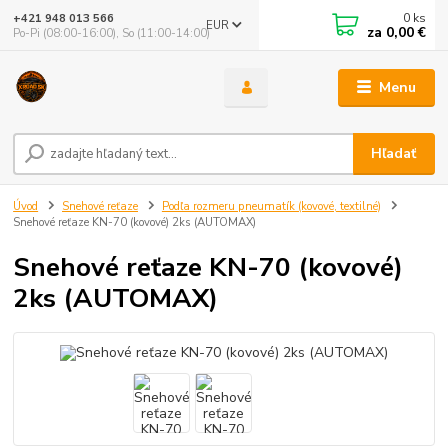
0
ks
+421 948 013 566
EUR
za
0,00 €
Po-Pi (08:00-16:00), So (11:00-14:00)
Menu
Hľadať
Úvod
Snehové reťaze
Podľa rozmeru pneumatík (kovové, textilné)
Snehové reťaze KN-70 (kovové) 2ks (AUTOMAX)
Snehové reťaze KN-70 (kovové)
2ks (AUTOMAX)