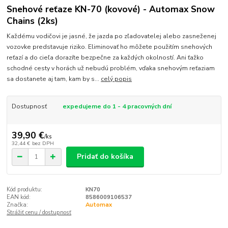
Snehové reťaze KN-70 (kovové) - Automax Snow
Chains (2ks)
Každému vodičovi je jasné, že jazda po zľadovatelej alebo zasneženej
vozovke predstavuje riziko. Eliminovať ho môžete použitím snehových
reťazí a do cieľa dorazíte bezpečne za každých okolností. Ani ťažko
schodné cesty v horách už nebudú problém, vďaka snehovým reťaziam
sa dostanete aj tam, kam by s...
celý popis
Dostupnosť
expedujeme do 1 - 4 pracovných dní
39,90 €
/
ks
32,44 €
bez DPH
Pridať do košíka
Kód produktu:
KN70
EAN kód:
8586009106537
Značka:
Automax
Strážiť cenu / dostupnosť