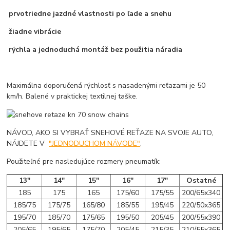
prvotriedne jazdné vlastnosti po ľade a snehu
žiadne vibrácie
rýchla a jednoduchá montáž bez použitia náradia
Maximálna doporučená rýchlosť s nasadenými reťazami je 50
km/h. Balené v praktickej textilnej taške.
NÁVOD, AKO SI VYBRAŤ SNEHOVÉ REŤAZE NA SVOJE AUTO,
NÁJDETE V
"JEDNODUCHOM NÁVODE"
.
Použiteľné pre nasledujúce rozmery pneumatík:
13"
14"
15"
16"
17"
Ostatné
185
175
165
175/60
175/55
200/65x340
185/75
175/75
165/80
185/55
195/45
220/50x365
195/70
185/70
175/65
195/50
205/45
200/55x390
205/65
195/65
175/70
205/45
215/35
210/55x365