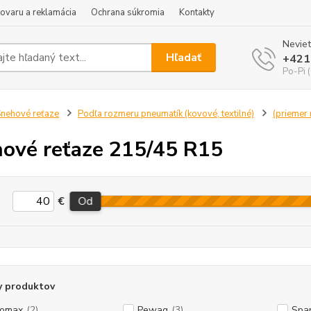
tovaru a reklamácia
Ochrana súkromia
Kontakty
Neviet
Hľadať
+421
Po-Pi 
nehové reťaze
Podľa rozmeru pneumatík (kovové, textilné)
(priemer r
ové reťaze 215/45 R15
€
Od
y produktov
tomax
(2)
Pewag
(3)
Spa