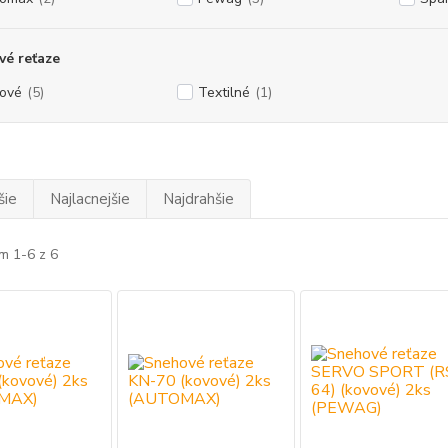
é reťaze
ové
(5)
Textilné
(1)
šie
Najlacnejšie
Najdrahšie
m 1-6 z 6