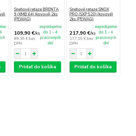
O
Snehové reťaze BRENTA
Snehové reťaze SNOX
vé)
9 (XMB 64) (kovové) 2ks
PRO (SXP 520) (kovové)
(PEWAG)
2ks (PEWAG)
eme
expedujeme
expedujeme
 4
do 1 - 4
do 1 - 4
109,90 €
217,90 €
/
ks
/
ks
ých
pracovných
pracovných
89,35 €
bez
177,15 €
bez
dní
dní
DPH
DPH
a
Pridať do košíka
Pridať do košíka