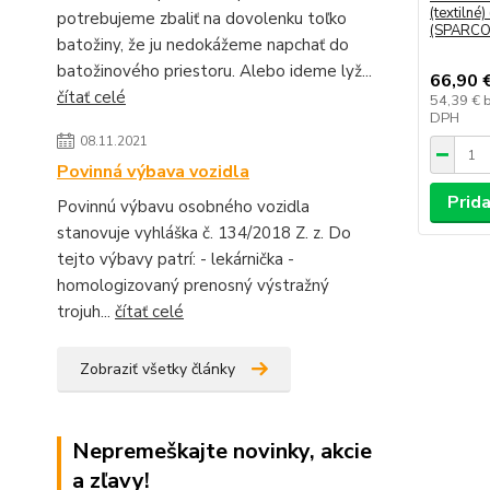
(textilné
potrebujeme zbaliť na dovolenku toľko
(SPARCO
batožiny, že ju nedokážeme napchať do
batožinového priestoru. Alebo ideme lyž...
66,90 
čítať celé
54,39 €
DPH
08.11.2021
Povinná výbava vozidla
Prida
Povinnú výbavu osobného vozidla
stanovuje vyhláška č. 134/2018 Z. z. Do
tejto výbavy patrí: - lekárnička -
homologizovaný prenosný výstražný
trojuh...
čítať celé
Zobraziť všetky články
Nepremeškajte novinky, akcie
a zľavy!