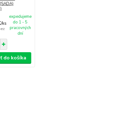
) (SADA)
)
expedujeme
do 1 - 5
€
/
ks
pracovných
bez
dní
ť do košíka