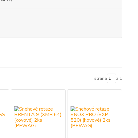
strana
z 1