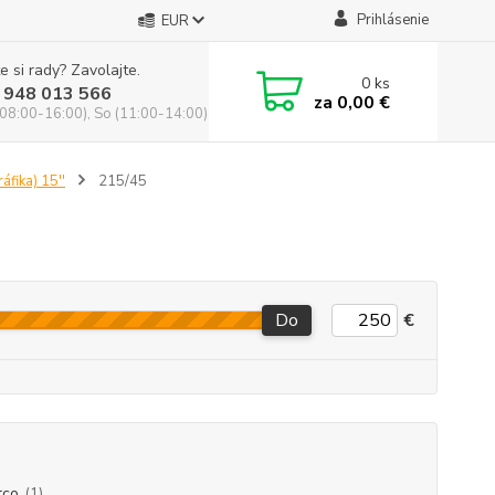
Prihlásenie
EUR
e si rady? Zavolajte.
0
ks
 948 013 566
za
0,00 €
(08:00-16:00), So (11:00-14:00)
áfika) 15''
215/45
Do
€
rco
(1)