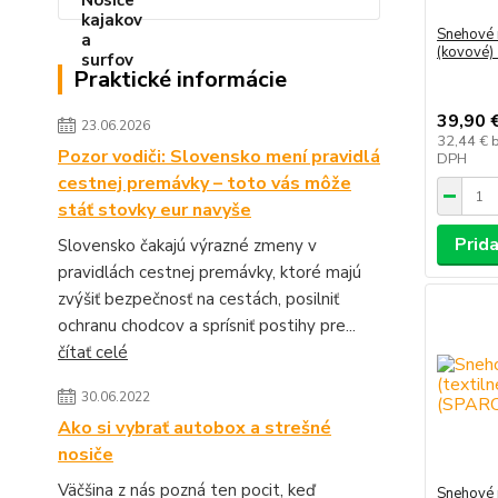
Snehové 
(kovové)
Praktické informácie
39,90 
23.06.2026
32,44 €
Pozor vodiči: Slovensko mení pravidlá
DPH
cestnej premávky – toto vás môže
stáť stovky eur navyše
Prida
Slovensko čakajú výrazné zmeny v
pravidlách cestnej premávky, ktoré majú
zvýšiť bezpečnosť na cestách, posilniť
ochranu chodcov a sprísniť postihy pre...
čítať celé
30.06.2022
Ako si vybrať autobox a strešné
nosiče
Väčšina z nás pozná ten pocit, keď
Snehové 