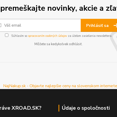
premeškajte novinky, akcie a zľa
Prihlásiť sa
Súhlasím so
spracovaním osobných údajov
za účelom zasielania newslettera.
Môžete sa kedykoľvek odhlásiť.
práve XROAD.SK?
Údaje o spoločnosti