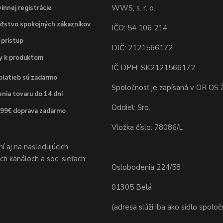
WWS, s. r. o.
innej registrácie
žstvo spokojných zákazníkov
IČO: 54 106 214
 prístup
DIČ: 2121566172
dy k produktom
IČ DPH: SK2121566172
platieb sú zadarmo
Spoločnosť je zapísaná v OR OS Ž
nia tovaru do 14 dní
Oddiel: Sro.
 99€ doprava zadarmo
Vložka číslo: 78086/L
 aj na nasledujúcich
h kanáloch a soc. sieťach:
Oslobodenia 224/58
01305 Belá
(adresa slúži iba ako sídlo spoloč