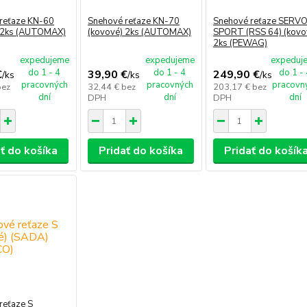
reťaze KN-60
Snehové reťaze KN-70
Snehové reťaze SERV
 2ks (AUTOMAX)
(kovové) 2ks (AUTOMAX)
SPORT (RSS 64) (kovo
2ks (PEWAG)
expedujeme
expedujeme
expeduj
do 1 - 4
do 1 - 4
do 1 -
€
39,90 €
249,90 €
/
ks
/
ks
/
ks
pracovných
pracovných
pracovn
bez
32,44 €
bez
203,17 €
bez
dní
dní
dní
DPH
DPH
ť do košíka
Pridať do košíka
Pridať do košík
reťaze S