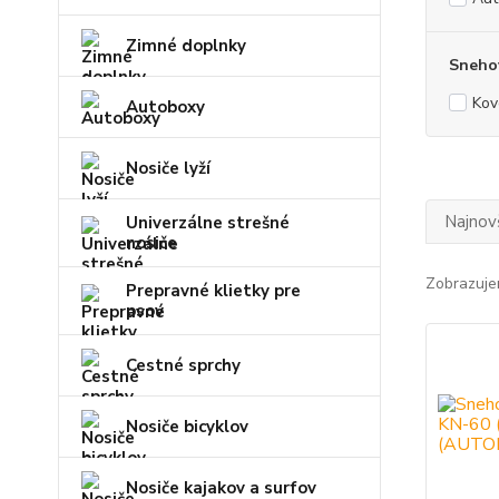
Zimné doplnky
Snehov
Kov
Autoboxy
Nosiče lyží
Najnov
Univerzálne strešné
nosiče
Zobrazuje
Prepravné klietky pre
psov
Cestné sprchy
Nosiče bicyklov
Nosiče kajakov a surfov