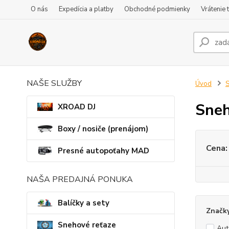
O nás
Expedícia a platby
Obchodné podmienky
Vrátenie 
NAŠE SLUŽBY
Úvod
S
Sneh
XROAD DJ
Boxy / nosiče (prenájom)
Cena:
Presné autopoťahy MAD
NAŠA PREDAJNÁ PONUKA
Balíčky a sety
Značk
Snehové reťaze
Au