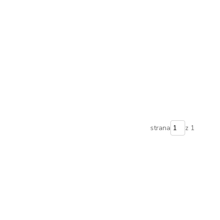
strana
z 1