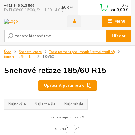
0
ks
+421 948 013 566
EUR
za
0,00 €
Po-Pi (08:00-16:00), So (11:00-14:00)
Menu
Hľadať
Úvod
Snehové reťaze
Podľa rozmeru pneumatík (kovové, textilné)
(priemer ráfika) 15''
185/60
Snehové reťaze 185/60 R15
Upresniť parametre
Najnovšie
Najlacnejšie
Najdrahšie
Zobrazujem 1-9 z 9
strana
z 1