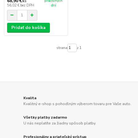
68,90 €
pracovných
/
ks
56,02 €
bez DPH
dní
Pridať do košíka
strana
z 1
Kvalita
Kvalitný e-shop s pohodlným výberom tovaru pre Vaše auto.
Všetky platby zadarmo
U nás neplatíte za žiadny spôsob platby.
Profesionálny a priateľský prístup