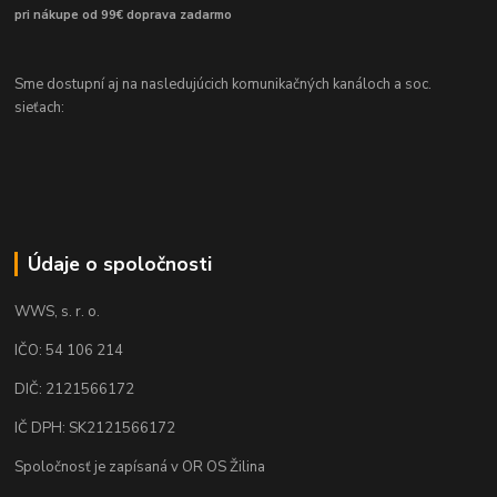
pri nákupe od 99€ doprava zadarmo
Sme dostupní aj na nasledujúcich komunikačných kanáloch a soc.
sieťach:
Údaje o spoločnosti
WWS, s. r. o.
IČO: 54 106 214
DIČ: 2121566172
IČ DPH: SK2121566172
Spoločnosť je zapísaná v OR OS Žilina