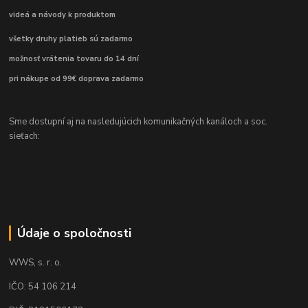
videá a návody k produktom
všetky druhy platieb sú zadarmo
možnosť vrátenia tovaru do 14 dní
pri nákupe od 99€ doprava zadarmo
Sme dostupní aj na nasledujúcich komunikačných kanáloch a soc.
sieťach:
Údaje o spoločnosti
WWS, s. r. o.
IČO: 54 106 214