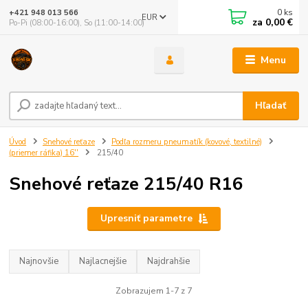
0
ks
+421 948 013 566
EUR
za
0,00 €
Po-Pi (08:00-16:00), So (11:00-14:00)
Menu
Hľadať
Úvod
Snehové reťaze
Podľa rozmeru pneumatík (kovové, textilné)
(priemer ráfika) 16''
215/40
Snehové reťaze 215/40 R16
Upresniť parametre
Najnovšie
Najlacnejšie
Najdrahšie
Zobrazujem 1-7 z 7