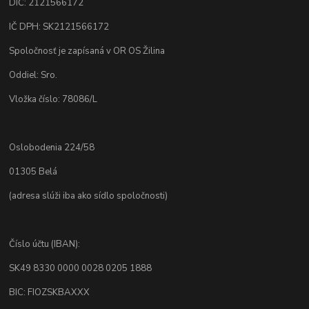
DIČ: 2121566172
IČ DPH: SK2121566172
Spoločnosť je zapísaná v OR OS Žilina
Oddiel: Sro.
Vložka číslo: 78086/L
Oslobodenia 224/58
01305 Belá
(adresa slúži iba ako sídlo spoločnosti)
Číslo účtu (IBAN):
SK49 8330 0000 0028 0205 1888
BIC: FIOZSKBAXXX