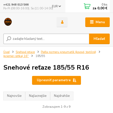
0
ks
+421 948 013 566
EUR
za
0,00 €
Po-Pi (08:00-16:00), So (11:00-14:00)
Menu
Hľadať
Úvod
Snehové reťaze
Podľa rozmeru pneumatík (kovové, textilné)
(priemer ráfika) 16''
185/55
Snehové reťaze 185/55 R16
Upresniť parametre
Najnovšie
Najlacnejšie
Najdrahšie
Zobrazujem 1-9 z 9