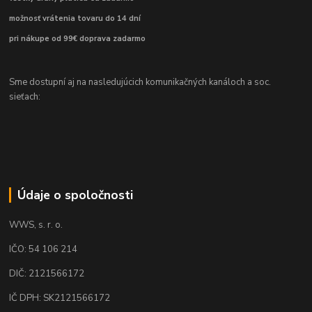
možnosť vrátenia tovaru do 14 dní
pri nákupe od 99€ doprava zadarmo
Sme dostupní aj na nasledujúcich komunikačných kanáloch a soc.
sieťach:
Údaje o spoločnosti
WWS, s. r. o.
IČO: 54 106 214
DIČ: 2121566172
IČ DPH: SK2121566172