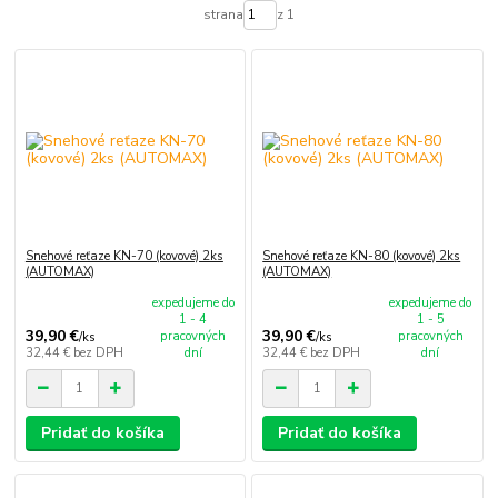
strana
z 1
Snehové reťaze KN-70 (kovové) 2ks
Snehové reťaze KN-80 (kovové) 2ks
(AUTOMAX)
(AUTOMAX)
expedujeme do
expedujeme do
1 - 4
1 - 5
39,90 €
39,90 €
pracovných
pracovných
/
ks
/
ks
32,44 €
bez DPH
dní
32,44 €
bez DPH
dní
Pridať do košíka
Pridať do košíka