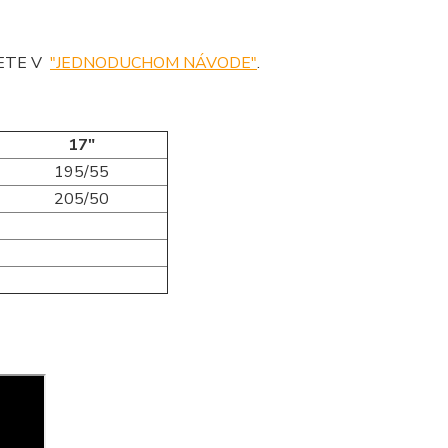
DETE V
"JEDNODUCHOM NÁVODE"
.
17"
195/55
205/50