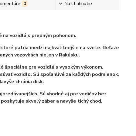
omentáre
0
Na stiahnutie
 na vozidlá s predným pohonom.
oré patria medzi najkvalitnejšie na svete. Reťaze
nených vozovkách nielen v Rakúsku.
té špeciálne pre vozidlá s vysokým výkonom.
úvať vozidlo. Sú spoľahlivé za každých podmienok.
avyše chránia disk.
najpredávanejších. Sú vhodné aj pre vodičov bez
m poskytuje skvelý záber a navyše tichý chod.