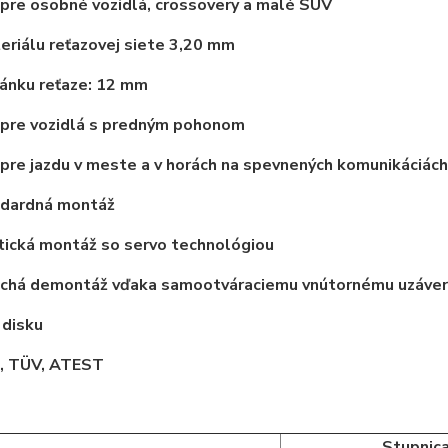
pre osobné vozidlá, crossovery a malé SUV
eriálu reťazovej siete 3,20 mm
ánku reťaze: 12 mm
 pre vozidlá s predným pohonom
pre jazdu v meste a v horách na spevnených komunikáciách
dardná montáž
ická montáž so servo technológiou
chá demontáž vďaka samootváraciemu vnútornému uzáve
 disku
 TÜV, ATEST
Stupnica