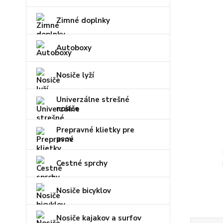
Zimné doplnky
Autoboxy
Nosiče lyží
Univerzálne strešné
nosiče
Prepravné klietky pre
psov
Cestné sprchy
Nosiče bicyklov
Nosiče kajakov a surfov