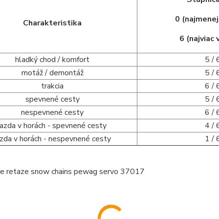
0 (najmene
Charakteristika
6 (najviac
hladký chod / komfort
5 / 
motáž / demontáž
5 / 
trakcia
6 / 
spevnené cesty
5 / 
nespevnené cesty
6 / 
jazda v horách - spevnené cesty
4 / 
azda v horách - nespevnené cesty
1 / 