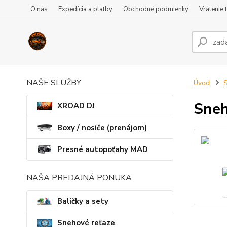
O nás
Expedícia a platby
Obchodné podmienky
Vrátenie 
NAŠE SLUŽBY
Úvod
S
Sneh
XROAD DJ
Boxy / nosiče (prenájom)
Presné autopoťahy MAD
NAŠA PREDAJNÁ PONUKA
Balíčky a sety
Snehové reťaze