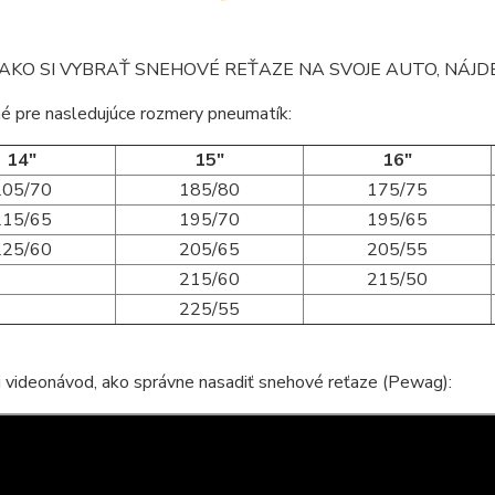
AKO SI VYBRAŤ SNEHOVÉ REŤAZE NA SVOJE AUTO, NÁJ
é pre nasledujúce rozmery pneumatík:
14"
15"
16"
205/70
185/80
175/75
215/65
195/70
195/65
225/60
205/65
205/55
215/60
215/50
225/55
i videonávod, ako správne nasadiť snehové reťaze (Pewag):