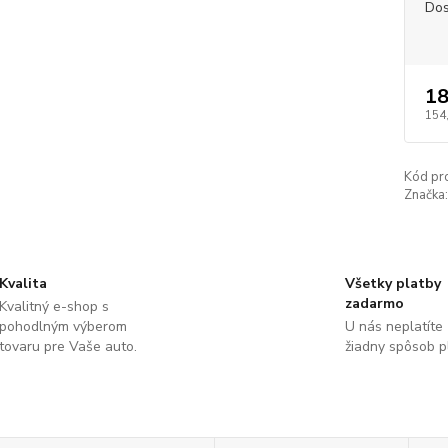
Dos
18
154
Kód pr
Značka:
Kvalita
Všetky platby
zadarmo
Kvalitný e-shop s
pohodlným výberom
U nás neplatíte
tovaru pre Vaše auto.
žiadny spôsob p