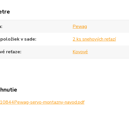
etre
a
Pewag
položiek v sade
2 ks snehových reťazí
vé reťaze
Kovové
ahnutie
10844Pewag-servo-montazny-navod.pdf