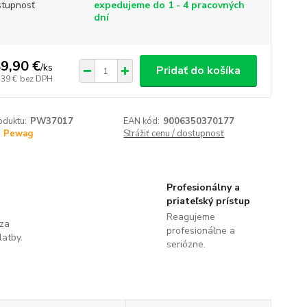
tupnosť
expedujeme do 1 - 4 pracovných
dní
9,90 €
/
ks
Pridať do košíka
,39 €
bez DPH
oduktu:
PW37017
EAN kód:
9006350370177
Pewag
Strážiť cenu / dostupnosť
Profesionálny a
priateľský prístup
Reagujeme
 za
profesionálne a
latby.
seriózne.