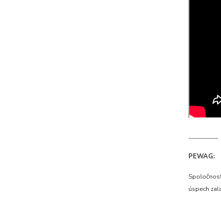
__________
PEWAG:
Spoločnosť
úspech zal