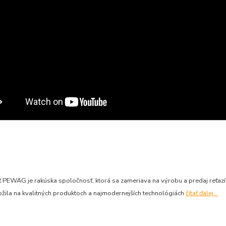
 PEWAG je rakúska spoločnosť, ktorá sa zameriava na výrobu a predaj reťazí
ožila na kvalitných produktoch a najmodernejších technológiách
čítať ďalej...