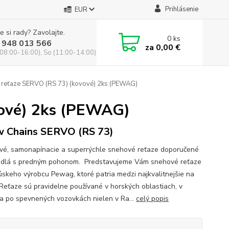
Prihlásenie
EUR
e si rady? Zavolajte.
0
ks
 948 013 566
za
0,00 €
(08:00-16:00), So (11:00-14:00)
reťaze SERVO (RS 73) (kovové) 2ks (PEWAG)
vové) 2ks (PEWAG)
 Chains SERVO (RS 73)
vé, samonapínacie a superrýchle snehové reťaze doporučené
idlá s predným pohonom. Predstavujeme Vám snehové reťaze
úskeho výrobcu Pewag, ktoré patria medzi najkvalitnejšie na
 Reťaze sú pravidelne používané v horských oblastiach, v
a po spevnených vozovkách nielen v Ra...
celý popis