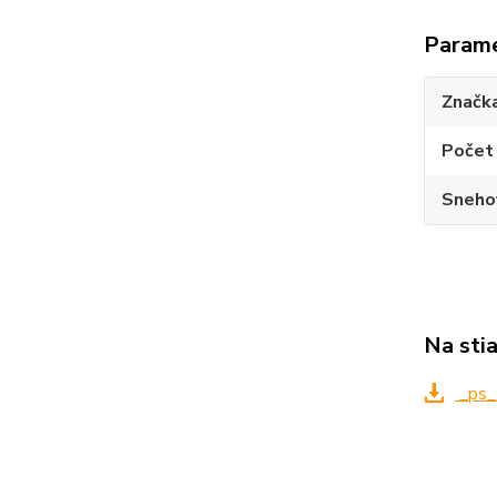
Param
Značk
Počet 
Sneho
Na sti
_ps_