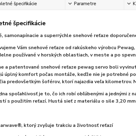
etné špecifikácie
Parametre
K
tné špecifikácie
, samonapínacie a superrýchle snehové reťaze
doporučené
ujeme Vám snehové reťaze od rakúskeho výrobcu Pewag, kt
delne používané v horských oblastiach, v meste a po spev
ne a patentované snehové reťaze pewag servo boli vyvinu
ú úplný komfort počas montáže, keďže nie je potrebné pos
ia predovšetkým šoférov, ktorí najazdia veľa kilometrov. N
dna spoľahlivosť je to, čo ich robí obľúbenými a jednými z 
tí s použitím reťazí. Hustá sieť z materiálu o sile 3,20 m
tarwave®, ktorý zvyšuje trakciu a životnosť reťazí