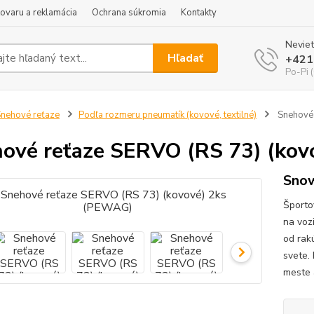
tovaru a reklamácia
Ochrana súkromia
Kontakty
Neviet
Hľadať
+421
Po-Pi 
nehové reťaze
Podľa rozmeru pneumatík (kovové, textilné)
Snehové 
ové reťaze SERVO (RS 73) (ko
Snow
Športo
na voz
od rak
svete.
meste 