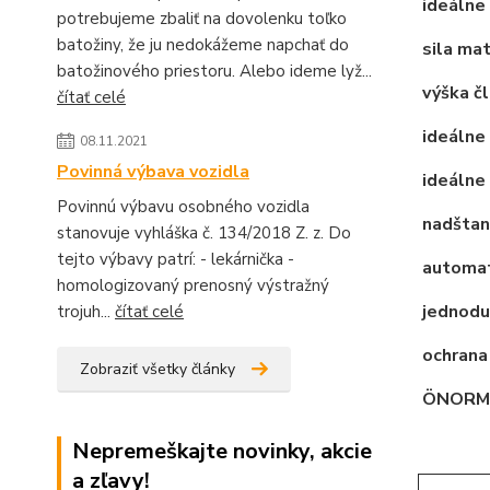
ideálne 
potrebujeme zbaliť na dovolenku toľko
batožiny, že ju nedokážeme napchať do
sila mat
batožinového priestoru. Alebo ideme lyž...
výška čl
čítať celé
ideálne
08.11.2021
Povinná výbava vozidla
ideálne 
Povinnú výbavu osobného vozidla
nadštan
stanovuje vyhláška č. 134/2018 Z. z. Do
tejto výbavy patrí: - lekárnička -
automat
homologizovaný prenosný výstražný
jednodu
trojuh...
čítať celé
ochrana
Zobraziť všetky články
ÖNORM,
Nepremeškajte novinky, akcie
a zľavy!