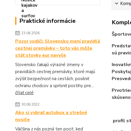
Kompl
Praktické informácie
Komple
23.06.2026
Športové
Pozor vodiči: Slovensko mení pravidlá
Predstav
cestnej premávky – toto vás môže
sú pravi
stáť stovky eur navyše
Inovatív
Slovensko čakajú výrazné zmeny v
Poskytuj
pravidlách cestnej premávky, ktoré majú
Presvedč
zvýšiť bezpečnosť na cestách, posilniť
ochranu chodcov a sprísniť postihy pre...
Prvotrie
čítať celé
skúsenos
30.06.2022
Ako si vybrať autobox a strešné
nosiče
profil s
Väčšina z nás pozná ten pocit, keď