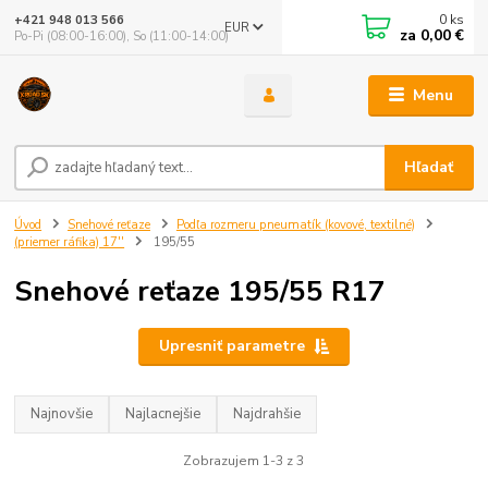
0
ks
+421 948 013 566
EUR
za
0,00 €
Po-Pi (08:00-16:00), So (11:00-14:00)
Menu
Hľadať
Úvod
Snehové reťaze
Podľa rozmeru pneumatík (kovové, textilné)
(priemer ráfika) 17''
195/55
Snehové reťaze 195/55 R17
Upresniť parametre
Najnovšie
Najlacnejšie
Najdrahšie
Zobrazujem 1-3 z 3