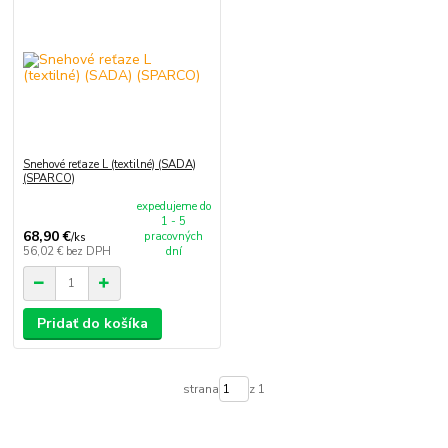
Snehové reťaze L (textilné) (SADA)
(SPARCO)
expedujeme do
1 - 5
68,90 €
pracovných
/
ks
56,02 €
bez DPH
dní
Pridať do košíka
strana
z 1