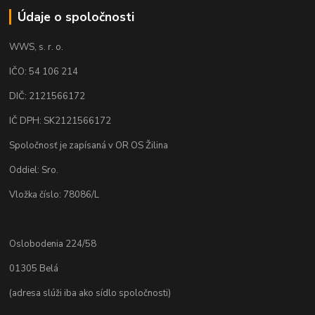
Údaje o spoločnosti
WWS, s. r. o.
IČO: 54 106 214
DIČ: 2121566172
IČ DPH: SK2121566172
Spoločnosť je zapísaná v OR OS Žilina
Oddiel: Sro.
Vložka číslo: 78086/L
Oslobodenia 224/58
01305 Belá
(adresa slúži iba ako sídlo spoločnosti)