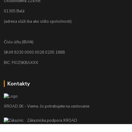
Oslobodenia 224/58
01305 Belá
(adresa slúži iba ako sídlo spoločnosti)
Číslo účtu (IBAN):
SK49 8330 0000 0028 0205 1888
BIC: FIOZSKBAXXX
Kontakty
XROAD.SK - Vieme, čo potrebujete na cestovanie
Zákaznícka podpora XROAD
+421 948 013 566