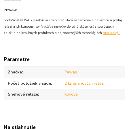
PEWAG:
Spoločnosť PEWAG je rakúska spoločnosť, ktorá sa zameriava na výrobu a predaj
reťazí a ich komponentov. Využíva niekoľko storočnú skúsenosť a svoj úspech
založila na kvalitných produktoch a najmodernejších technológiách
čítať ďalej...
Parametre
Značka
Pewag
Počet položiek v sade
2 ks snehových reťazí
Snehové reťaze
Kovové
Na stiahnutie