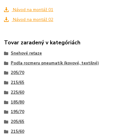
Návod na montáž 01
Návod na montáž 02
Tovar zaradený v kategóriách
Snehové reťaze
Podľa rozmeru pneumatík (kovové, textilné)
205/70
215/65
225/60
185/80
195/70
205/65
215/60