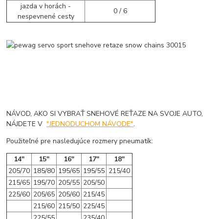
jazda v horách -
0 / 6
nespevnené cesty
NÁVOD, AKO SI VYBRAŤ SNEHOVÉ REŤAZE NA SVOJE AUTO,
NÁJDETE V
"JEDNODUCHOM NÁVODE"
.
Použiteľné pre nasledujúce rozmery pneumatík:
14"
15"
16"
17"
18"
205/70
185/80
195/65
195/55
215/40
215/65
195/70
205/55
205/50
225/60
205/65
205/60
215/45
215/60
215/50
225/45
225/55
235/40