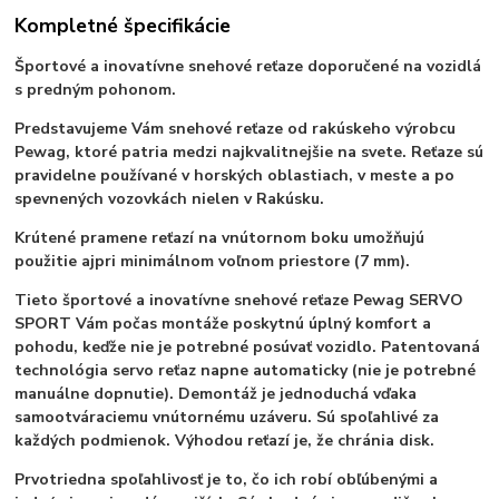
Kompletné špecifikácie
Športové a inovatívne snehové reťaze
doporučené na vozidlá
s predným pohonom.
Predstavujeme Vám snehové reťaze od rakúskeho výrobcu
Pewag, ktoré patria medzi najkvalitnejšie na svete. Reťaze sú
pravidelne používané v horských oblastiach, v meste a po
spevnených vozovkách nielen v Rakúsku.
Krútené pramene reťazí na vnútornom boku umožňujú
použitie aj
pri minimálnom voľnom priestore (7 mm).
Tieto športové a inovatívne snehové reťaze P
ewag SERVO
SPORT Vám počas montáže poskytnú
úplný komfort a
pohodu,
keďže nie je potrebné posúvať vozidlo. Patentovaná
technológia s
ervo reťaz napne automaticky (nie je potrebné
manuálne dopnutie). Demontáž je jednoduchá vďaka
samootváraciemu vnútornému uzáveru. Sú spoľahlivé za
každých podmienok. V
ýhodou reťazí je, že chránia disk.
Prvotriedna spoľahlivosť je to, čo ich robí obľúbenými a