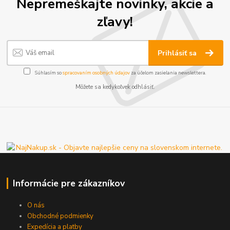
Nepremeškajte novinky, akcie a
zľavy!
Prihlásiť sa
Súhlasím so
spracovaním osobných údajov
za účelom zasielania newslettera.
Môžete sa kedykoľvek odhlásiť.
Informácie pre zákazníkov
O nás
Obchodné podmienky
Expedícia a platby