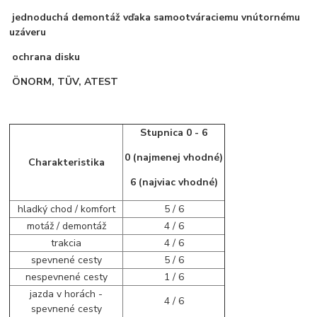
jednoduchá demontáž vďaka samootváraciemu vnútornému
uzáveru
ochrana disku
ÖNORM, TÜV, ATEST
Stupnica 0 - 6
0 (najmenej vhodné)
Charakteristika
6 (najviac vhodné)
hladký chod / komfort
5 / 6
motáž / demontáž
4 / 6
trakcia
4 / 6
spevnené cesty
5 / 6
nespevnené cesty
1 / 6
jazda v horách -
4 / 6
spevnené cesty