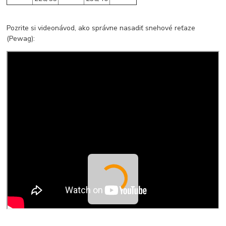
Pozrite si videonávod, ako správne nasadiť snehové reťaze
(Pewag):
__________