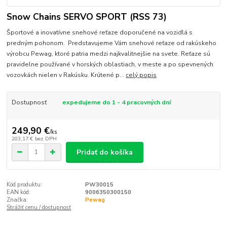
Snow Chains SERVO SPORT (RSS 73)
Športové a inovatívne snehové reťaze doporučené na vozidlá s
predným pohonom. Predstavujeme Vám snehové reťaze od rakúskeho
výrobcu Pewag, ktoré patria medzi najkvalitnejšie na svete. Reťaze sú
pravidelne používané v horských oblastiach, v meste a po spevnených
vozovkách nielen v Rakúsku. Krútené p...
celý popis
Dostupnosť
expedujeme do 1 - 4 pracovných dní
249,90 €
/
ks
203,17 €
bez DPH
Pridať do košíka
Kód produktu:
PW30015
EAN kód:
9006350300150
Značka:
Pewag
Strážiť cenu / dostupnosť