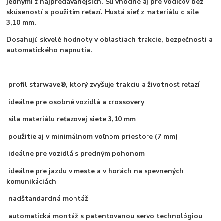
jednými z najpredávanejších. Sú vhodné aj pre vodičov bez
skúseností s použitím reťazí. Hustá sieť z materiálu o sile
3,10 mm.
Dosahujú skvelé hodnoty v oblastiach trakcie, bezpečnosti a
automatického napnutia.
profil starwave®, ktorý zvyšuje trakciu a životnosť reťazí
ideálne pre osobné vozidlá a crossovery
sila materiálu reťazovej siete 3,10 mm
použitie aj v minimálnom
voľnom priestore (7 mm)
ideálne pre vozidlá s predným pohonom
ideálne pre jazdu v meste a v horách na spevnených
komunikáciách
nadštandardná montáž
automatická montáž s patentovanou servo technológiou