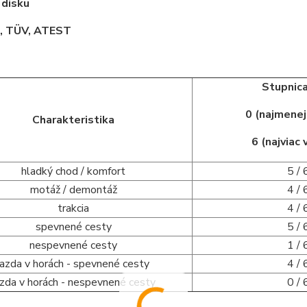
 disku
 TÜV, ATEST
Stupnica
0 (najmene
Charakteristika
6 (najviac
hladký chod / komfort
5 / 
motáž / demontáž
4 / 
trakcia
4 / 
spevnené cesty
5 / 
nespevnené cesty
1 / 
jazda v horách - spevnené cesty
4 / 
azda v horách - nespevnené cesty
0 / 