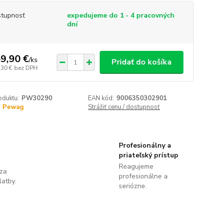
tupnosť
expedujeme do 1 - 4 pracovných
dní
9,90 €
/
ks
Pridať do košíka
,30 €
bez DPH
oduktu:
PW30290
EAN kód:
9006350302901
Pewag
Strážiť cenu / dostupnosť
Profesionálny a
priateľský prístup
Reagujeme
 za
profesionálne a
latby.
seriózne.