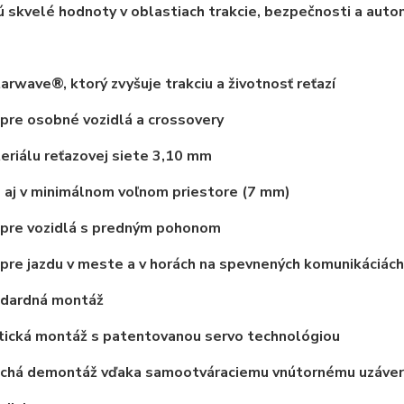
 skvelé hodnoty v oblastiach trakcie, bezpečnosti a auto
tarwave®, ktorý zvyšuje trakciu a životnosť reťazí
pre osobné vozidlá a crossovery
eriálu reťazovej siete 3,10 mm
 aj v minimálnom
voľnom priestore (7 mm)
 pre vozidlá s predným pohonom
pre jazdu v meste a v horách na spevnených komunikáciách
dardná montáž
ická montáž s patentovanou servo technológiou
chá demontáž vďaka samootváraciemu vnútornému uzáve