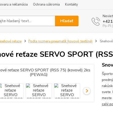
tovaru a reklamácia
Ochrana súkromia
Kontakty
Neviet
Hľadať
+421
Po-Pi 
nehové reťaze
Podľa rozmeru pneumatík (kovové, textilné)
Snehové 
ové reťaze SERVO SPORT (RSS 
Sno
Športo
predný
rakúsk
svete.
meste 
celý p