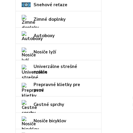
Snehové reťaze
Zimné doplnky
Autoboxy
Nosiče lyží
Univerzálne strešné
nosiče
Prepravné klietky pre
psov
Cestné sprchy
Nosiče bicyklov