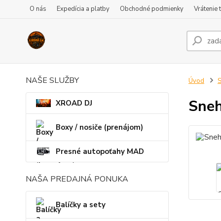
O nás
Expedícia a platby
Obchodné podmienky
Vrátenie 
NAŠE SLUŽBY
Úvod
S
Sneh
XROAD DJ
Boxy / nosiče (prenájom)
Presné autopoťahy MAD
NAŠA PREDAJNÁ PONUKA
Balíčky a sety