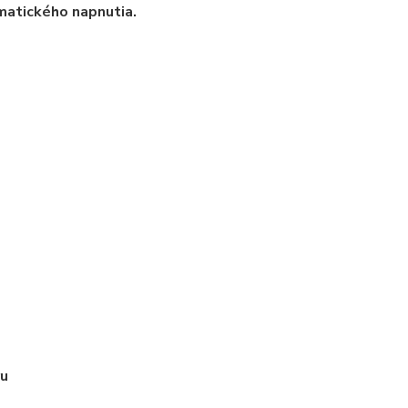
matického napnutia.
ru