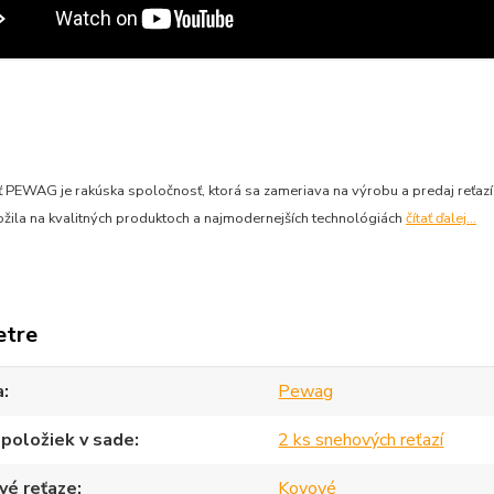
 PEWAG je rakúska spoločnosť, ktorá sa zameriava na výrobu a predaj reťazí
ožila na kvalitných produktoch a najmodernejších technológiách
čítať ďalej...
etre
a
Pewag
položiek v sade
2 ks snehových reťazí
vé reťaze
Kovové