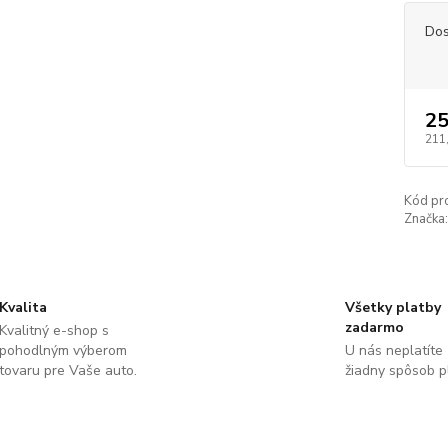
Dos
25
211
Kód pr
Značka:
Kvalita
Všetky platby
zadarmo
Kvalitný e-shop s
pohodlným výberom
U nás neplatíte
tovaru pre Vaše auto.
žiadny spôsob p