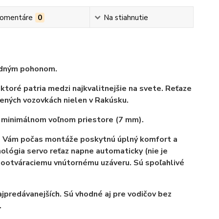
omentáre
0
Na stiahnutie
redným pohonom.
oré patria medzi najkvalitnejšie na svete. Reťaze
nených vozovkách nielen v Rakúsku.
i minimálnom voľnom priestore (7 mm).
Vám počas montáže poskytnú
úplný komfort a
ológia s
ervo reťaz napne automaticky (nie je
ootváraciemu vnútornému uzáveru. Sú spoľahlivé
najpredávanejších. Sú vhodné aj pre vodičov bez
.