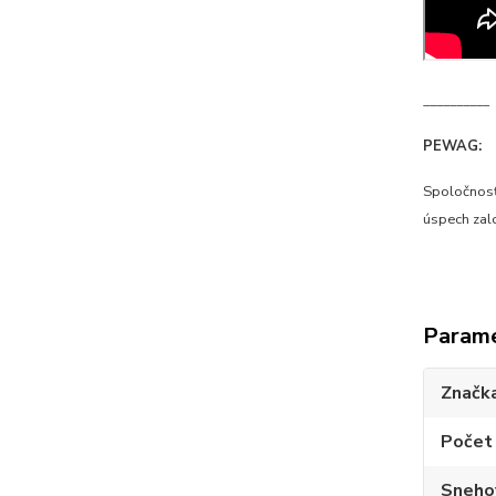
__________
PEWAG:
Spoločnosť
úspech zal
Param
Značk
Počet 
Sneho