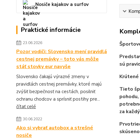
Nosiče kajakov a surfov
Kompl
Praktické informácie
Komple
23.06.2026
Športové
Pozor vodiči: Slovensko mení pravidlá
Predstav
cestnej premávky – toto vás môže
sú pravi
stáť stovky eur navyše
Krútené 
Slovensko čakajú výrazné zmeny v
pravidlách cestnej premávky, ktoré majú
Tieto šp
zvýšiť bezpečnosť na cestách, posilniť
pohodu,
ochranu chodcov a sprísniť postihy pre...
potrebn
čítať celé
za každ
30.06.2022
Prvotrie
Ako si vybrať autobox a strešné
skúsenos
nosiče