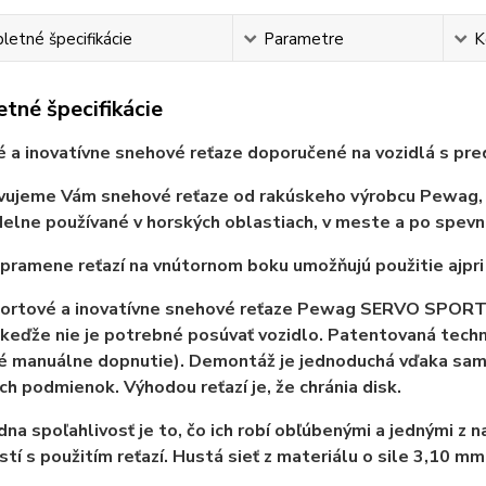
etné špecifikácie
Parametre
K
tné špecifikácie
 a inovatívne snehové reťaze
doporučené na vozidlá s p
ujeme Vám snehové reťaze od rakúskeho výrobcu Pewag, kt
delne používané v horských oblastiach, v meste a po spev
pramene reťazí na vnútornom boku umožňujú použitie aj
pr
ortové a inovatívne snehové reťaze P
ewag SERVO SPORT 
keďže nie je potrebné posúvať vozidlo. Patentovaná techn
é manuálne dopnutie). Demontáž je jednoduchá vďaka sam
ých podmienok. V
ýhodou reťazí je, že chránia disk.
dna spoľahlivosť je to, čo ich robí obľúbenými a jednými z 
tí s použitím reťazí. Hustá sieť z materiálu o sile 3,10 mm