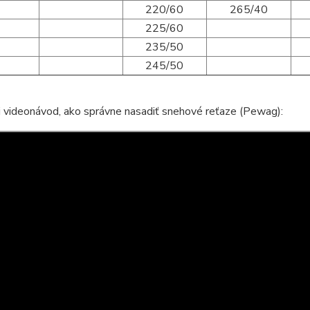
220/60
265/40
225/60
235/50
245/50
i videonávod, ako správne nasadiť snehové reťaze (Pewag):