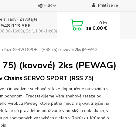
Prihlásenie
EUR
e si rady? Zavolajte.
0
ks
 948 013 566
za
0,00 €
(08:00-16:00), So (11:00-14:00)
reťaze SERVO SPORT (RSS 75) (kovové) 2ks (PEWAG)
75) (kovové) 2ks (PEWAG)
w Chains SERVO SPORT (RSS 75)
vé a inovatívne snehové reťaze doporučené na vozidlá s
m pohonom. Predstavujeme Vám snehové reťaze od
eho výrobcu Pewag, ktoré patria medzi najkvalitnejšie na
 Reťaze sú pravidelne používané v horských oblastiach, v
a po spevnených vozovkách nielen v Rakúsku. Krútené p...
opis