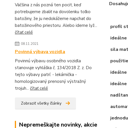
Dosahujú
Väčšina z nás pozná ten pocit, keď
potrebujeme zbaliť na dovolenku toľko
batožiny, že ju nedokážeme napchať do
batožinového priestoru. Alebo ideme lyž...
profil s
čítať celé
ideálne 
08.11.2021
sila mat
Povinná výbava vozidla
použitie
Povinnú výbavu osobného vozidla
stanovuje vyhláška č. 134/2018 Z. z. Do
ideálne
tejto výbavy patrí: - lekárnička -
homologizovaný prenosný výstražný
ideálne 
trojuh...
čítať celé
nadštan
Zobraziť všetky články
automat
jednodu
Nepremeškajte novinky, akcie