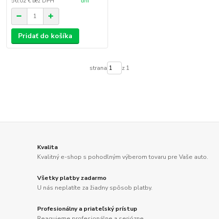
56,02 €
bez DPH
dní
Pridať do košíka
strana
z 1
Kvalita
Kvalitný e-shop s pohodlným výberom tovaru pre Vaše auto.
Všetky platby zadarmo
U nás neplatíte za žiadny spôsob platby.
Profesionálny a priateľský prístup
Reagujeme profesionálne a seriózne.