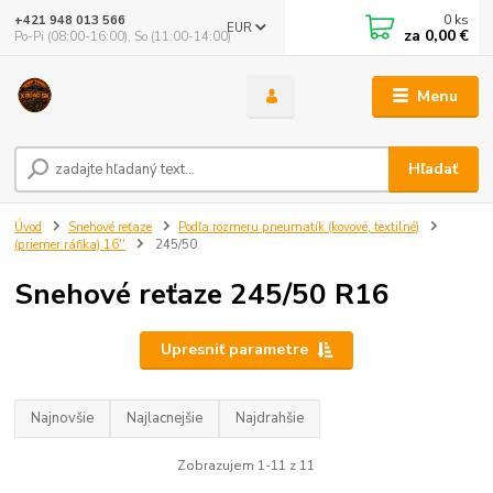
0
ks
+421 948 013 566
EUR
za
0,00 €
Po-Pi (08:00-16:00), So (11:00-14:00)
Menu
Hľadať
Úvod
Snehové reťaze
Podľa rozmeru pneumatík (kovové, textilné)
(priemer ráfika) 16''
245/50
Snehové reťaze 245/50 R16
Upresniť parametre
Najnovšie
Najlacnejšie
Najdrahšie
Zobrazujem 1-11 z 11