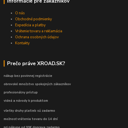
Informácie pre zákazníkov
O nás
Obchodné podmienky
Expedícia a platby
Vrátenie tovaru a reklamácia
Ochrana osobných údajov
Kontakty
Prečo práve XROAD.SK?
nákup bez povinnej registrácie
obrovské množstvo spokojných zákazníkov
profesionálny prístup
videá a návody k produktom
všetky druhy platieb sú zadarmo
možnosť vrátenia tovaru do 14 dní
pri nákupe od 99€ doprava zadarmo