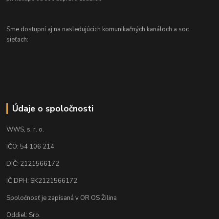
Sme dostupní aj na nasledujúcich komunikačných kanáloch a soc.
sieťach:
Údaje o spoločnosti
WWS, s. r. o.
IČO: 54 106 214
DIČ: 2121566172
IČ DPH: SK2121566172
Spoločnosť je zapísaná v OR OS Žilina
Oddiel: Sro.