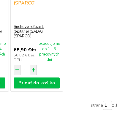
Snehové reťaze L
)
(textilné) (SADA)
(SPARCO)
eme
expedujeme
 4
do 1 - 5
68,90 €
/
ks
ých
pracovných
56,02 €
bez
dní
DPH
a
Pridať do košíka
strana
z 1