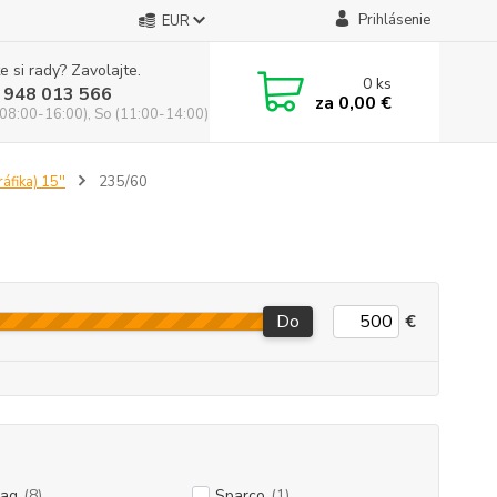
Prihlásenie
EUR
e si rady? Zavolajte.
0
ks
 948 013 566
za
0,00 €
(08:00-16:00), So (11:00-14:00)
áfika) 15''
235/60
Do
€
ag
(8)
Sparco
(1)