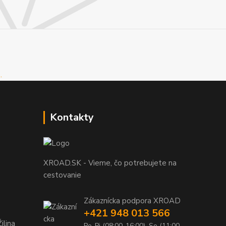
Kontakty
XROAD.SK - Vieme, čo potrebujete na
cestovanie
Zákaznícka podpora XROAD
+421 948 013 566
ilina
Po-Pi (08:00-16:00), So (11:00-