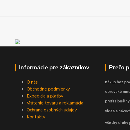
Informácie pre zákazníkov
Prečo 
O nás
nákup bez pov
Obchodné podmienky
obrovské mno
Expedícia a platby
profesionálny
Vrátenie tovaru a reklamácia
Ochrana osobných údajov
videá a návo
Kontakty
všetky druhy 