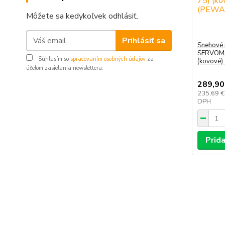
Môžete sa kedykoľvek odhlásiť.
Prihlásiť sa
Snehové 
SERVOMA
Súhlasím so
spracovaním osobných údajov
za
(kovové)
účelom zasielania newslettera.
289,90
235,69 
DPH
Prida