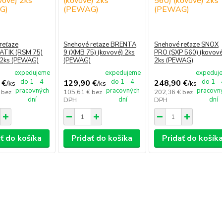
reťaze
Snehové reťaze BRENTA
Snehové reťaze SNOX
TIK (RSM 75)
9 (XMB 75) (kovové) 2ks
PRO (SXP 560) (kovové
 2ks (PEWAG)
(PEWAG)
2ks (PEWAG)
expedujeme
expedujeme
expeduj
do 1 - 4
do 1 - 4
do 1 -
 €
129,90 €
248,90 €
/
ks
/
ks
/
ks
pracovných
pracovných
pracovn
€
bez
105,61 €
bez
202,36 €
bez
dní
dní
dní
DPH
DPH
ť do košíka
Pridať do košíka
Pridať do košík