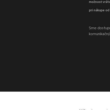
možnosť vráte
pri nákupe od
Sme dostupní
komunikačnýc