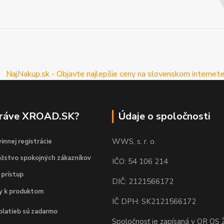
práve XROAD.SK?
Údaje o spoločnosti
WWS, s. r. o.
innej registrácie
žstvo spokojných zákazníkov
IČO: 54 106 214
 prístup
DIČ: 2121566172
dy k produktom
IČ DPH: SK2121566172
platieb sú zadarmo
Spoločnosť je zapísaná v OR OS Ž