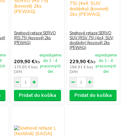
O
Snehové reťaze SERVO
Snehové reťaze SERVO
vé)
(RS 75) (kovové) 2ks
SUV (RSV 75) (4x4, SUV,
(PEWAG)
dodávky) (kovové) 2ks
(PEWAG)
eme
expedujeme
expedujeme
 4
do 1 - 4
do 1 - 4
209,90 €
229,90 €
/
ks
/
ks
ých
pracovných
pracovných
170,65 €
bez
186,91 €
bez
dní
dní
DPH
DPH
a
Pridať do košíka
Pridať do košíka