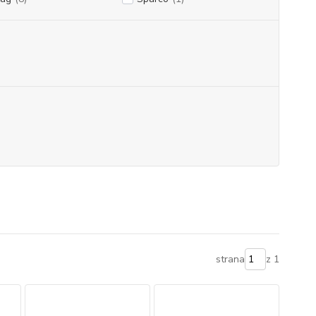
strana
z 1