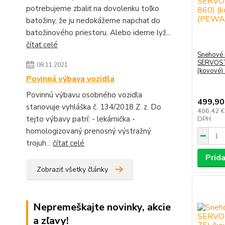
potrebujeme zbaliť na dovolenku toľko
batožiny, že ju nedokážeme napchať do
batožinového priestoru. Alebo ideme lyž...
čítať celé
Snehové 
SERVOST
08.11.2021
(kovové)
Povinná výbava vozidla
Povinnú výbavu osobného vozidla
499,90
stanovuje vyhláška č. 134/2018 Z. z. Do
406,42 
tejto výbavy patrí: - lekárnička -
DPH
homologizovaný prenosný výstražný
trojuh...
čítať celé
Prida
Zobraziť všetky články
Nepremeškajte novinky, akcie
a zľavy!