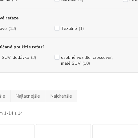
é reťaze
ové
(13)
Textilné
(1)
čané použitie reťazí
, SUV, dodávka
(3)
osobné vozidlo, crossover,
malé SUV
(10)
šie
Najlacnejšie
Najdrahšie
m 1-14 z 14