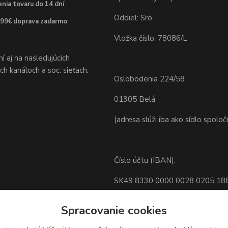
nia tovaru do 14 dní
Oddiel: Sro.
 99€ doprava zadarmo
Vložka číslo: 78086/L
 aj na nasledujúcich
h kanáloch a soc. sieťach:
Oslobodenia 224/58
01305 Belá
(adresa slúži iba ako sídlo spoloč
Číslo účtu (IBAN):
SK49 8330 0000 0028 0205 18
BIC: FIOZSKBAXXX
Spracovanie cookies