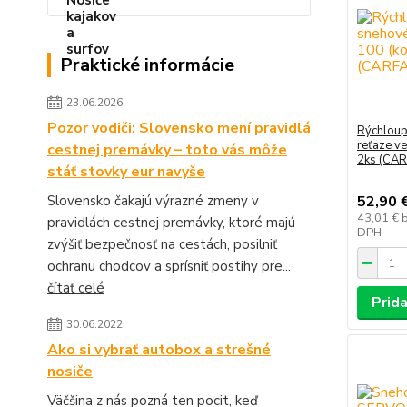
Praktické informácie
23.06.2026
Pozor vodiči: Slovensko mení pravidlá
Rýchloup
reťaze ve
cestnej premávky – toto vás môže
2ks (CA
stáť stovky eur navyše
Slovensko čakajú výrazné zmeny v
52,90 
43,01 €
pravidlách cestnej premávky, ktoré majú
DPH
zvýšiť bezpečnosť na cestách, posilniť
ochranu chodcov a sprísniť postihy pre...
čítať celé
Prida
30.06.2022
Ako si vybrať autobox a strešné
nosiče
Väčšina z nás pozná ten pocit, keď