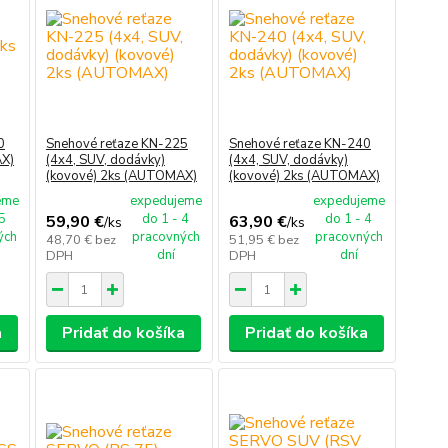
0
Snehové reťaze KN-225
Snehové reťaze KN-240
AX)
(4x4, SUV, dodávky)
(4x4, SUV, dodávky)
(kovové) 2ks (AUTOMAX)
(kovové) 2ks (AUTOMAX)
eme
expedujeme
expedujeme
 5
do 1 - 4
do 1 - 4
59,90 €
63,90 €
/
ks
/
ks
ých
pracovných
pracovných
48,70 €
bez
51,95 €
bez
dní
dní
DPH
DPH
a
Pridať do košíka
Pridať do košíka