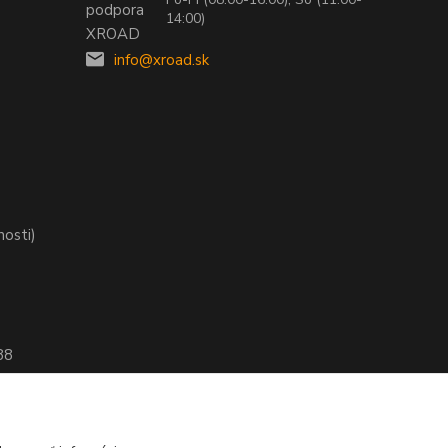
14:00)
info@xroad.sk
nosti)
88