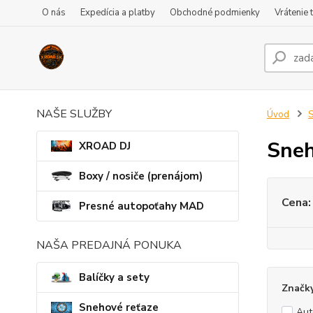
O nás
Expedícia a platby
Obchodné podmienky
Vrátenie 
NAŠE SLUŽBY
Úvod
S
Sneh
XROAD DJ
Boxy / nosiče (prenájom)
Cena:
Presné autopoťahy MAD
NAŠA PREDAJNÁ PONUKA
Balíčky a sety
Značk
Snehové reťaze
Au