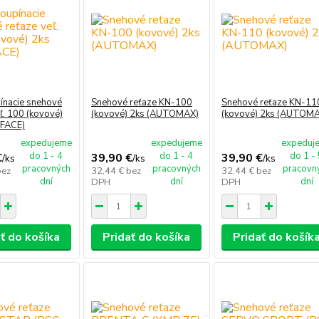
ínacie snehové
Snehové reťaze KN-100
Snehové reťaze KN-11
ľ. 100 (kovové)
(kovové) 2ks (AUTOMAX)
(kovové) 2ks (AUTOM
RFACE)
expedujeme
expedujeme
expeduj
do 1 - 4
do 1 - 4
do 1 -
€
39,90 €
39,90 €
/
ks
/
ks
/
ks
pracovných
pracovných
pracovn
bez
32,44 €
bez
32,44 €
bez
dní
dní
dní
DPH
DPH
ť do košíka
Pridať do košíka
Pridať do košík