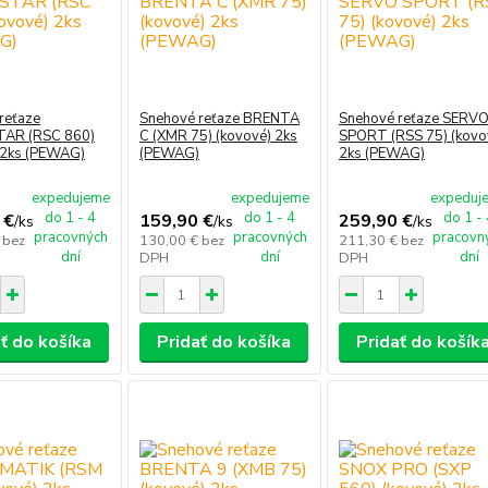
reťaze
Snehové reťaze BRENTA
Snehové reťaze SERV
AR (RSC 860)
C (XMR 75) (kovové) 2ks
SPORT (RSS 75) (kovo
 2ks (PEWAG)
(PEWAG)
2ks (PEWAG)
expedujeme
expedujeme
expeduj
do 1 - 4
do 1 - 4
do 1 -
 €
159,90 €
259,90 €
/
ks
/
ks
/
ks
pracovných
pracovných
pracovn
€
bez
130,00 €
bez
211,30 €
bez
dní
dní
dní
DPH
DPH
ť do košíka
Pridať do košíka
Pridať do košík