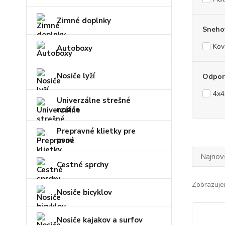
Zimné doplnky
Snehov
Kov
Autoboxy
Nosiče lyží
Odporú
4x4
Univerzálne strešné
nosiče
Prepravné klietky pre
psov
Najnov
Cestné sprchy
Zobrazuje
Nosiče bicyklov
Nosiče kajakov a surfov