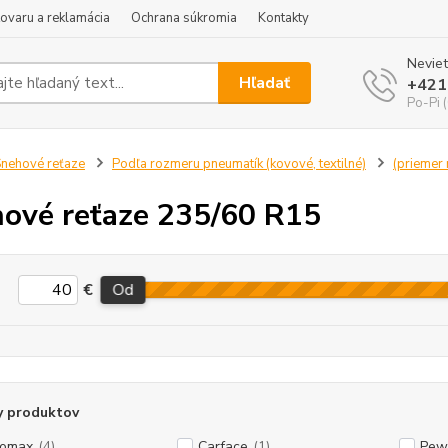
tovaru a reklamácia
Ochrana súkromia
Kontakty
Neviet
Hľadať
+421
Po-Pi 
nehové reťaze
Podľa rozmeru pneumatík (kovové, textilné)
(priemer r
ové reťaze 235/60 R15
€
Od
y produktov
tomax
(4)
Carface
(1)
Pew