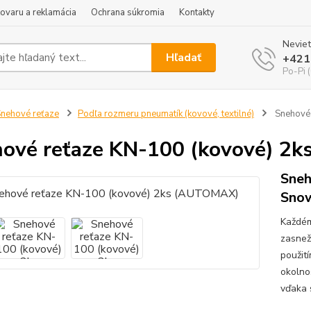
tovaru a reklamácia
Ochrana súkromia
Kontakty
Neviet
Hľadať
+421
Po-Pi 
nehové reťaze
Podľa rozmeru pneumatík (kovové, textilné)
Snehové 
ové reťaze KN-100 (kovové) 2
Sneh
Snow
Každém
zasnež
použit
okolno
vďaka 