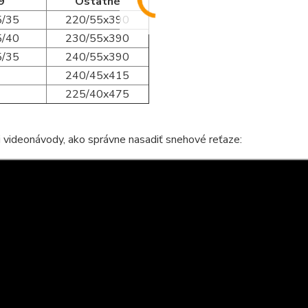
9"
Ostatné
5/35
220/55x390
5/40
230/55x390
5/35
240/55x390
240/45x415
225/40x475
i videonávody, ako správne nasadiť snehové reťaze: