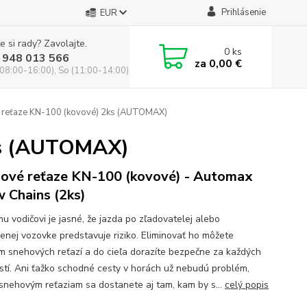
Prihlásenie
EUR
e si rady? Zavolajte.
0
ks
 948 013 566
za
0,00 €
(08:00-16:00), So (11:00-14:00)
reťaze KN-100 (kovové) 2ks (AUTOMAX)
ks (AUTOMAX)
ové reťaze KN-100 (kovové) - Automax
 Chains (2ks)
u vodičovi je jasné, že jazda po zľadovatelej alebo
enej vozovke predstavuje riziko. Eliminovať ho môžete
ím snehových reťazí a do cieľa dorazíte bezpečne za každých
stí. Ani ťažko schodné cesty v horách už nebudú problém,
snehovým reťaziam sa dostanete aj tam, kam by s...
celý popis