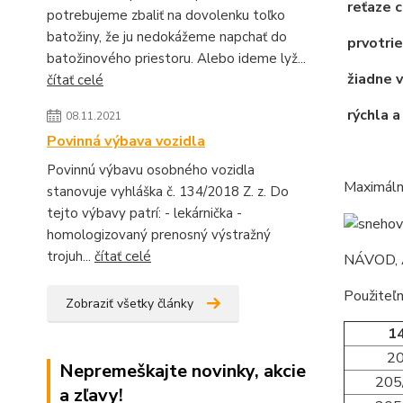
reťaze c
potrebujeme zbaliť na dovolenku toľko
batožiny, že ju nedokážeme napchať do
prvotrie
batožinového priestoru. Alebo ideme lyž...
žiadne v
čítať celé
rýchla a
08.11.2021
Povinná výbava vozidla
Povinnú výbavu osobného vozidla
Maximálna
stanovuje vyhláška č. 134/2018 Z. z. Do
tejto výbavy patrí: - lekárnička -
homologizovaný prenosný výstražný
trojuh...
čítať celé
NÁVOD, 
Použiteľn
Zobraziť všetky články
1
2
Nepremeškajte novinky, akcie
205
a zľavy!