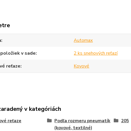
etre
a
Automax
položiek v sade
2 ks snehových reťazí
vé reťaze
Kovové
zaradený v kategóriách
vé reťaze
Podľa rozmeru pneumatík
205
(kovové, textilné)