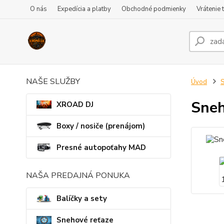
O nás
Expedícia a platby
Obchodné podmienky
Vrátenie 
NAŠE SLUŽBY
Úvod
S
Sneh
XROAD DJ
Boxy / nosiče (prenájom)
Presné autopoťahy MAD
NAŠA PREDAJNÁ PONUKA
Balíčky a sety
Snehové reťaze