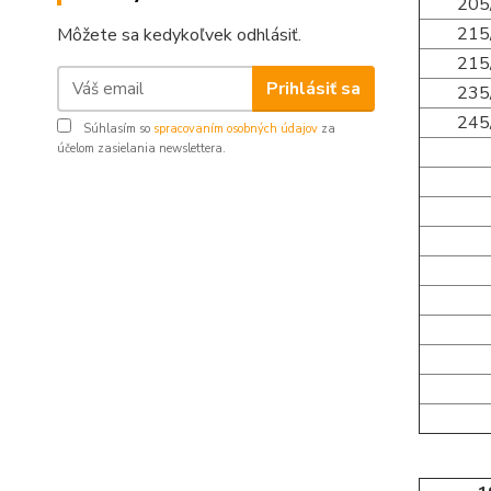
205
215
Môžete sa kedykoľvek odhlásiť.
215
Prihlásiť sa
235
245
Súhlasím so
spracovaním osobných údajov
za
účelom zasielania newslettera.