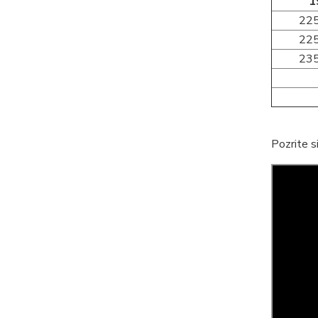
1
22
22
23
Pozrite s