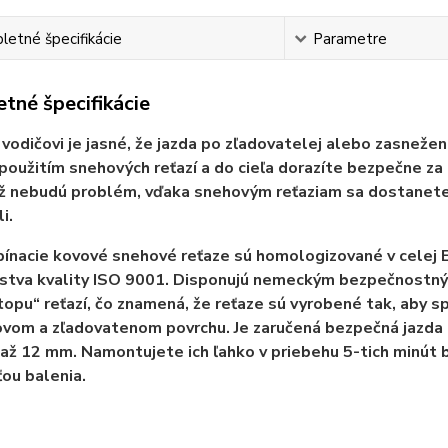
etné špecifikácie
Parametre
tné špecifikácie
u
vodičovi je jasné, že jazda po zľadovatelej alebo zasnežen
oužitím snehových reťazí a do cieľa dorazíte bezpečne za 
ž nebudú problém, vďaka snehovým reťaziam sa dostanete 
i.
ínacie kovové snehové reťaze sú homologizované v celej 
tva kvality ISO 9001. Disponujú nemeckým bezpečnostným
stopu“ reťazí, čo znamená, že reťaze sú vyrobené tak, aby s
vom a zľadovatenom povrchu. Je zaručená bezpečná jazda be
až 12 mm. Namontujete ich ľahko v priebehu 5-tich minút b
ťou balenia.