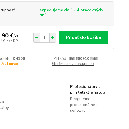
tupnosť
expedujeme do 1 - 4 pracovných
dní
,90 €
/
ks
Pridať do košíka
44 €
bez DPH
oduktu:
KN100
EAN kód:
8586009106568
Automax
Strážiť cenu / dostupnosť
Profesionálny a
priateľský prístup
Reagujeme
 za
profesionálne a
latby.
seriózne.