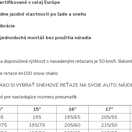
ertifikované v celej Európe
dne jazdné vlastnosti po ľade a snehu
ibrácie
 jednoduchá montáž bez použitia náradia
 doporučená rýchlosť s nasadenými reťazami je 50 km/h. Balené v
AKO SI VYBRAŤ SNEHOVÉ REŤAZE NA SVOJE AUTO, NÁJ
é pre nasledujúce rozmery pneumatík:
4"
15"
16"
17"
05
195
195/65
205/55
/75
195/75
205/60
215/50