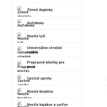
Zimné doplnky
Autoboxy
Nosiče lyží
Univerzálne strešné
nosiče
Prepravné klietky pre
psov
Cestné sprchy
Nosiče bicyklov
Nosiče kajakov a surfov