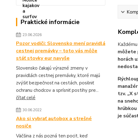
Kompl
Praktické informácie
Komple
23.06.2026
Pozor vodiči: Slovensko mení pravidlá
Každém
cestnej premávky – toto vás môže
môžete p
stáť stovky eur navyše
horách u
nedostal
Slovensko čakajú výrazné zmeny v
pravidlách cestnej premávky, ktoré majú
Rýchloup
zvýšiť bezpečnosť na cestách, posilniť
manažérs
ochranu chodcov a sprísniť postihy pre...
tzv. „X 
čítať celé
na sneho
hrúbkou 
30.06.2022
je súčas
Ako si vybrať autobox a strešné
nosiče
Väčšina z nás pozná ten pocit, keď