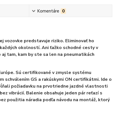
Komentáre
0
ej vozovke predstavuje riziko. Eliminovať ho
každých okolností. Ani ťažko schodné cesty v
aj tam, kam by ste sa len na pneumatikách
Európe. Sú certifikované v zmysle systému
 schválením GS a rakúskymi ON certifikátmi. Ide o
pĺňali požiadavku na prvotriedne jazdné vlastnosti
z vibrácií. Balenie obsahuje jeden pár reťazí s
ez použitia náradia podľa návodu na montáž, ktorý