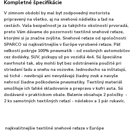
Kompletné špecifikácie
V zimnom období by mal byť zodpovedný motorista
pripravený na všetko, aj na snehovú nádielku a ľad na
cestách. Vaša bezpečnosť je za takýchto okolností prvoradá,
preto Vám dávame do pozornosti textilné snehové reťaze,
ktorými si ju značne zvýšite. Snehové reťaze od spoločnosti
SPARCO sú najkvalitnejšie v Európe vyrobené reťaze. Päť
veľkostí pokryje 100% pneumatík - od osobných automobilov
cez dodávky, SUV, pickupy už po vozidlá 4x4. Sú špeciálne
navrhnuté tak, aby mohli byť bez odstránenia použité pri
striedaní ľadu a snehu na vozovke. Jednoducho sa inštalujú,
sú tiché - nevibrujú ani nevydávajú žiadny zvuk a navyše
nehrozí žiadne poškodenie pneumatiky. Textilný materiál
umožňuje ich ľahké skladovanie a prepravu v kufri auta. Sú
dodávané v praktickom obale. Balenie obsahuje 2 položky -
2 ks samotných textilných reťazí - návlekov a 1 pár rukavíc.
najkvalitnejšie textilné snehové reťaze v Európe