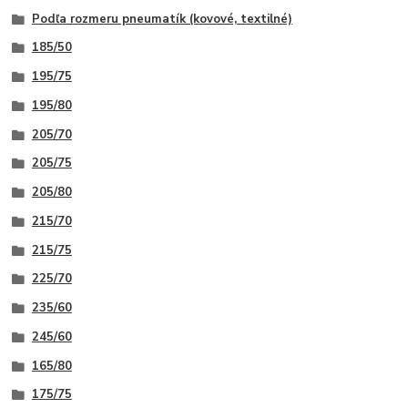
Podľa rozmeru pneumatík (kovové, textilné)
185/50
195/75
195/80
205/70
205/75
205/80
215/70
215/75
225/70
235/60
245/60
165/80
175/75