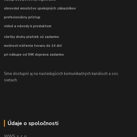
obrovské množstvo spokojných zákazníkov
profesionálny prístup
videá a návody k produktom
všetky druhy platieb sú zadarmo
možnosť vrátenia tovaru do 14 dní
pri nákupe od 99€ doprava zadarmo
Sme dostupní aj na nasledujúcich komunikačných kanáloch a soc.
sieťach:
Údaje o spoločnosti
WWS, s. r. o.