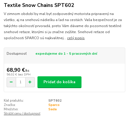
Textile Snow Chains SPT602
V zimnom období by mal byť zodpovedný motorista pripravený na
všetko, aj na snehovú nádielku a ľad na cestách. Vaša bezpečnosť je za
takýchto okolností prvoradá, preto Vám dávame do pozornosti textilné
snehové reťaze, ktorými si ju značne zvýšite. Snehové reťaze od
spoločnosti SPARCO sú najkvalitnej...
celý popis
Dostupnosť
expedujeme do 1 - 5 pracovných dní
68,90 €
/
ks
56,02 €
bez DPH
Pridať do košíka
Kód produktu:
SPT602
Značka:
Sparco
Množstvo:
Sada
Strážiť cenu / dostupnosť