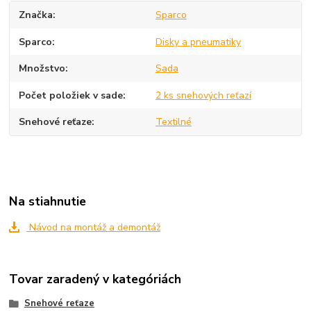
Značka
Sparco
Sparco
Disky a pneumatiky
Množstvo
Sada
Počet položiek v sade
2 ks snehových reťazí
Snehové reťaze
Textilné
Na stiahnutie
Návod na montáž a demontáž
Tovar zaradený v kategóriách
Snehové reťaze