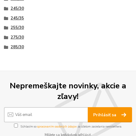
245/30
245/35
255/30
275/30
285/30
Nepremeškajte novinky, akcie a
zľavy!
Prihlásiť sa
Súhlasím so
spracovaním osobných údajov
za účelom zasielania newslettera.
Môžete sa kedykoľvek odhlásiť.