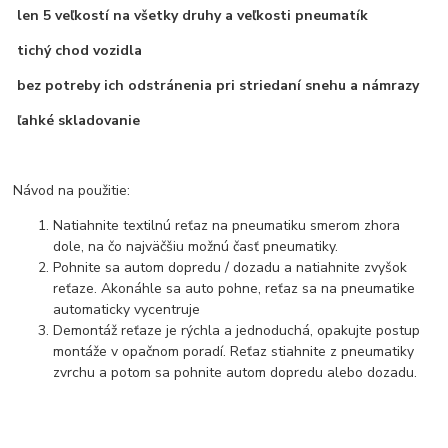
len 5 veľkostí na všetky druhy a veľkosti pneumatík
tichý chod vozidla
bez potreby ich odstránenia pri striedaní snehu a námrazy
ľahké skladovanie
Návod na použitie:
Natiahnite textilnú reťaz na pneumatiku smerom zhora
dole, na čo najväčšiu možnú časť pneumatiky.
Pohnite sa autom dopredu / dozadu a natiahnite zvyšok
reťaze. Akonáhle sa auto pohne, reťaz sa na pneumatike
automaticky vycentruje
Demontáž reťaze je rýchla a jednoduchá, opakujte postup
montáže v opačnom poradí. Reťaz stiahnite z pneumatiky
zvrchu a potom sa pohnite autom dopredu alebo dozadu.