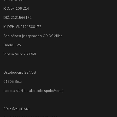
IČO: 54 106 214
DIČ: 2121566172
IČ DPH: SK2121566172
Spoločnosť je zapísaná v OR OS Žilina
Oddiel: Sro.
Vložka číslo: 78086/L
Oslobodenia 224/58
01305 Belá
(adresa slúži iba ako sídlo spoločnosti)
Číslo účtu (IBAN):