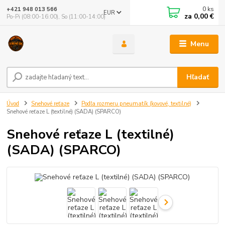
0
ks
+421 948 013 566
EUR
za
0,00 €
Po-Pi (08:00-16:00), So (11:00-14:00)
Menu
Hľadať
Úvod
Snehové reťaze
Podľa rozmeru pneumatík (kovové, textilné)
Snehové reťaze L (textilné) (SADA) (SPARCO)
Snehové reťaze L (textilné)
(SADA) (SPARCO)