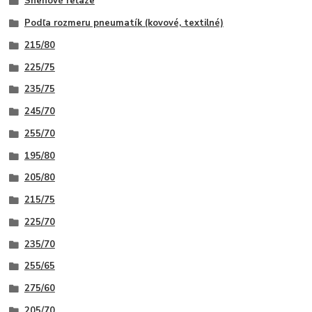
Snehové reťaze
Podľa rozmeru pneumatík (kovové, textilné)
215/80
225/75
235/75
245/70
255/70
195/80
205/80
215/75
225/70
235/70
255/65
275/60
205/70