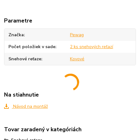
Parametre
Značka
Pewag
Počet položiek v sade
2 ks snehových reťazí
Snehové reťaze
Kovové
Na stiahnutie
Návod na montáž
Tovar zaradený v kategóriách