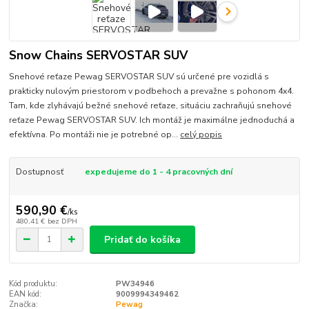
Snow Chains SERVOSTAR SUV
Snehové reťaze Pewag SERVOSTAR SUV sú určené pre vozidlá s
prakticky nulovým priestorom v podbehoch a prevažne s pohonom 4x4.
Tam, kde zlyhávajú bežné snehové reťaze, situáciu zachraňujú snehové
reťaze Pewag SERVOSTAR SUV. Ich montáž je maximálne jednoduchá a
efektívna. Po montáži nie je potrebné op...
celý popis
Dostupnosť
expedujeme do 1 - 4 pracovných dní
590,90 €
/
ks
480,41 €
bez DPH
Pridať do košíka
Kód produktu:
PW34946
EAN kód:
9009994349462
Značka:
Pewag