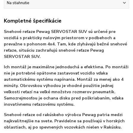
Na stiahnutie
Kompletné špecifikácie
Snehové reťaze Pewag SERVOSTAR SUV sú určené pre
vozidlá s prakticky nulovým priestorom v podbehoch a
prevažne s pohonom 4x4. Tam, kde zlyhávajú bežné snehové
reťaze, situáciu zachraňujú snehové reťaze Pewag
SERVOSTAR SUV.
Ich montáž je maximálne jednoduchá a efektívna. Po montáži
nie je potrebné opätovne zastavovať vozidlo vďaka
automatickému systému napínania. Montáž za menej ako 4
minúty. Obrovskou výhodou je vhodné použitie jednej
veľkosti reťazí na veľké množstvo rozmerov pneumatík.
Samozrejmosťou je ochana disku pred poškriabaním, vďaka
inovatívnemu reťazovému systému.
Snehové reťaze od rakúskeho výrobcu Pewag patria medzi
najkvalitnejšie na svete. Pravidelne sa používajú v horských
oblastiach, aj po spevnených vozovkách nielen v Rakúsku.