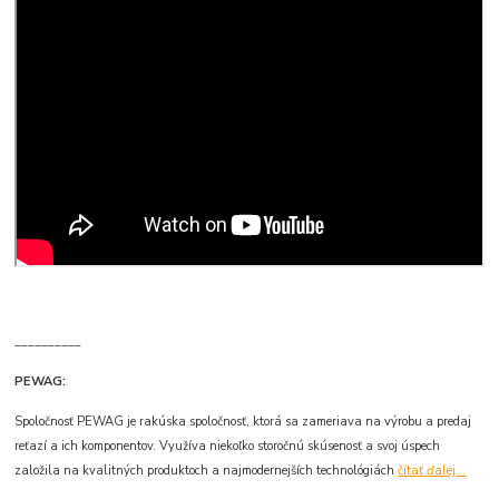
__________
PEWAG:
Spoločnosť PEWAG je rakúska spoločnosť, ktorá sa zameriava na výrobu a predaj
reťazí a ich komponentov. Využíva niekoľko storočnú skúsenosť a svoj úspech
založila na kvalitných produktoch a najmodernejších technológiách
čítať ďalej...