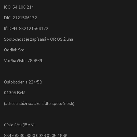
IČO: 54 106 214
DIČ: 2121566172
IČ DPH: SK2121566172
Spoločnosť je zapísaná v OR OS Žilina
Oddiel: Sro.
Vložka číslo: 78086/L
Oslobodenia 224/58
01305 Belá
(adresa slúži iba ako sídlo spoločnosti)
Číslo účtu (IBAN):
SK49 8330 0000 0028 0205 1888