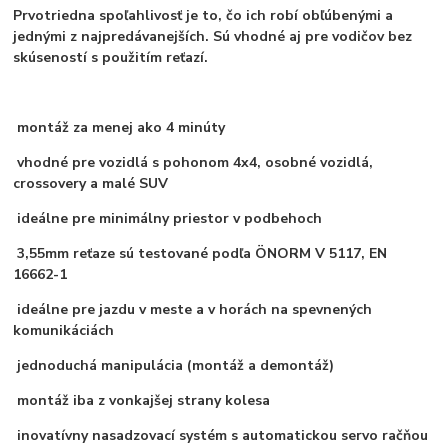
Prvotriedna spoľahlivosť je to, čo ich robí obľúbenými a
jednými z najpredávanejších. Sú vhodné aj pre vodičov bez
skúseností s použitím reťazí.
montáž za menej ako 4 minúty
vhodné pre vozidlá s pohonom 4x4, osobné vozidlá,
crossovery a malé SUV
ideálne pre minimálny priestor v podbehoch
3,55mm reťaze sú testované podľa ÖNORM V 5117, EN
16662-1
ideálne pre jazdu v meste a v horách na spevnených
komunikáciách
jednoduchá manipulácia (montáž a demontáž)
montáž iba z vonkajšej strany kolesa
inovatívny nasadzovací systém s automatickou servo račňou