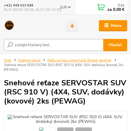
0
ks
+421 948 013 566
EUR
za
0,00 €
Po-Pi (08:00-16:00), So (11:00-14:00)
Menu
Hľadať
Úvod
Snehové reťaze
Podľa rozmeru pneumatík (kovové, textilné)
Snehové reťaze SERVOSTAR SUV (RSC 910 V) (4X4, SUV, dodávky) (kovové) 2ks
(PEWAG)
Snehové reťaze SERVOSTAR SUV
(RSC 910 V) (4X4, SUV, dodávky)
(kovové) 2ks (PEWAG)