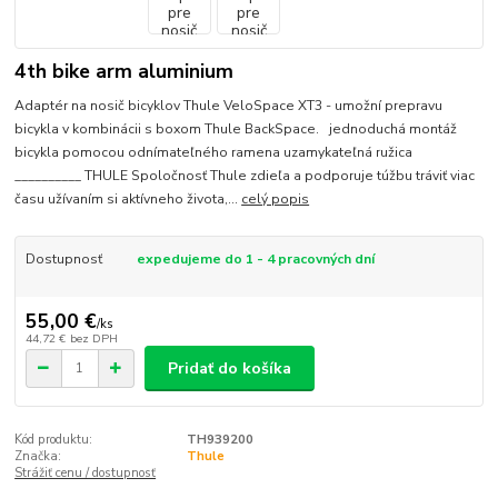
4th bike arm aluminium
Adaptér na nosič bicyklov Thule VeloSpace XT3 - umožní prepravu
bicykla v kombinácii s boxom Thule BackSpace. jednoduchá montáž
bicykla pomocou odnímateľného ramena uzamykateľná ružica
__________ THULE Spoločnosť Thule zdieľa a podporuje túžbu tráviť viac
času užívaním si aktívneho života,...
celý popis
Dostupnosť
expedujeme do 1 - 4 pracovných dní
55,00 €
/
ks
44,72 €
bez DPH
Pridať do košíka
Kód produktu:
TH939200
Značka:
Thule
Strážiť cenu / dostupnosť