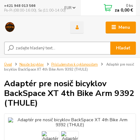
0
ks
+421 948 013 566
EUR
za
0,00 €
Po-Pi (08:00-16:00), So (11:00-14:00)
Menu
Hľadať
Úvod
Nosiče bicyklov
Príslušenstvo k cyklonosičom
Adaptér pre nosič
bicyklov BackSpace XT 4th Bike Arm 9392 (THULE)
Adaptér pre nosič bicyklov
BackSpace XT 4th Bike Arm 9392
(THULE)