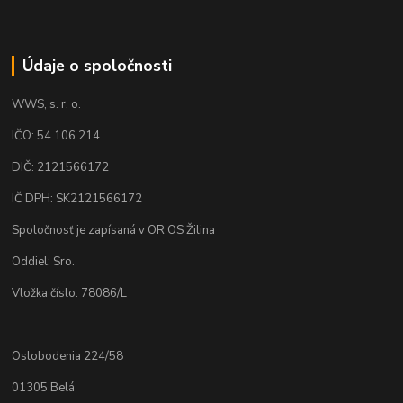
Údaje o spoločnosti
WWS, s. r. o.
IČO: 54 106 214
DIČ: 2121566172
IČ DPH: SK2121566172
Spoločnosť je zapísaná v OR OS Žilina
Oddiel: Sro.
Vložka číslo: 78086/L
Oslobodenia 224/58
01305 Belá