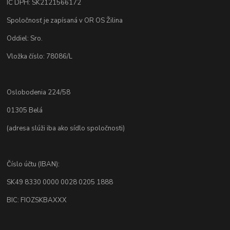
IČ DPH: SK2121566172
Spoločnosť je zapísaná v OR OS Žilina
Oddiel: Sro.
Vložka číslo: 78086/L
Oslobodenia 224/58
01305 Belá
(adresa slúži iba ako sídlo spoločnosti)
Číslo účtu (IBAN):
SK49 8330 0000 0028 0205 1888
BIC: FIOZSKBAXXX