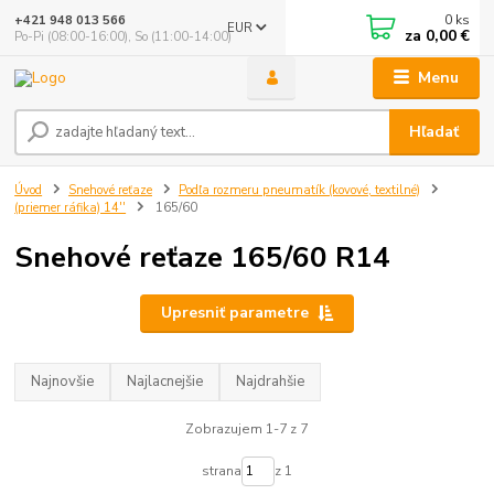
0
ks
+421 948 013 566
EUR
za
0,00 €
Po-Pi (08:00-16:00), So (11:00-14:00)
Menu
Hľadať
Úvod
Snehové reťaze
Podľa rozmeru pneumatík (kovové, textilné)
(priemer ráfika) 14''
165/60
Snehové reťaze 165/60 R14
Upresniť parametre
Najnovšie
Najlacnejšie
Najdrahšie
Zobrazujem 1-7 z 7
strana
z 1