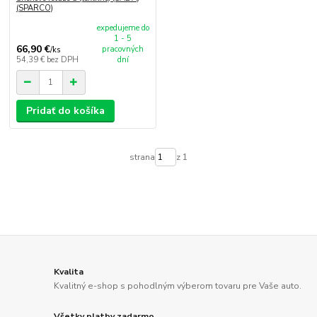
(SPARCO)
expedujeme do
1 - 5
66,90 €
pracovných
/
ks
54,39 €
bez DPH
dní
Pridať do košíka
strana
z 1
Kvalita
Kvalitný e-shop s pohodlným výberom tovaru pre Vaše auto.
Všetky platby zadarmo