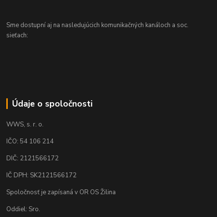
Sme dostupní aj na nasledujúcich komunikačných kanáloch a soc.
sieťach:
Údaje o spoločnosti
WWS, s. r. o.
IČO: 54 106 214
DIČ: 2121566172
IČ DPH: SK2121566172
Spoločnosť je zapísaná v OR OS Žilina
Oddiel: Sro.