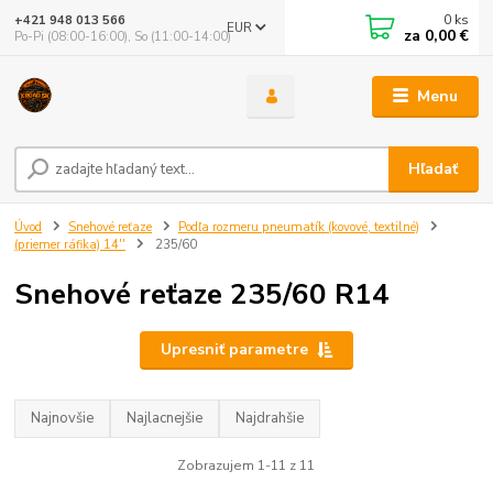
0
ks
+421 948 013 566
EUR
za
0,00 €
Po-Pi (08:00-16:00), So (11:00-14:00)
Menu
Hľadať
Úvod
Snehové reťaze
Podľa rozmeru pneumatík (kovové, textilné)
(priemer ráfika) 14''
235/60
Snehové reťaze 235/60 R14
Upresniť parametre
Najnovšie
Najlacnejšie
Najdrahšie
Zobrazujem 1-11 z 11