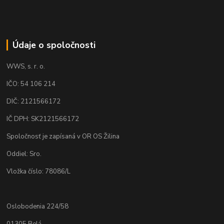
Údaje o spoločnosti
WWS, s. r. o.
IČO: 54 106 214
DIČ: 2121566172
IČ DPH: SK2121566172
Spoločnosť je zapísaná v OR OS Žilina
Oddiel: Sro.
Vložka číslo: 78086/L
Oslobodenia 224/58