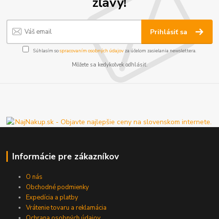
zľavy!
Prihlásiť sa
Súhlasím so
spracovaním osobných údajov
za účelom zasielania newslettera.
Môžete sa kedykoľvek odhlásiť.
Informácie pre zákazníkov
O nás
Obchodné podmienky
Expedícia a platby
Vrátenie tovaru a reklamácia
Ochrana osobných údajov