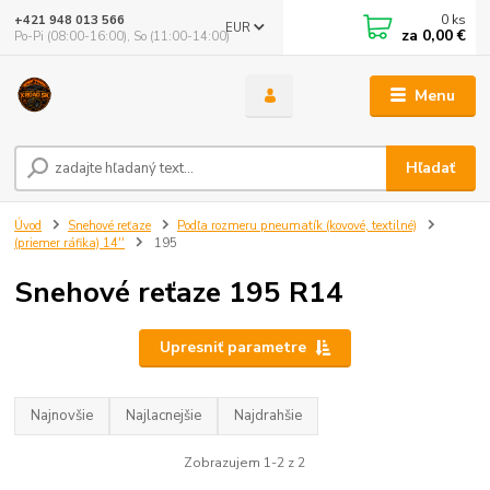
0
ks
+421 948 013 566
EUR
za
0,00 €
Po-Pi (08:00-16:00), So (11:00-14:00)
Menu
Hľadať
Úvod
Snehové reťaze
Podľa rozmeru pneumatík (kovové, textilné)
(priemer ráfika) 14''
195
Snehové reťaze 195 R14
Upresniť parametre
Najnovšie
Najlacnejšie
Najdrahšie
Zobrazujem 1-2 z 2