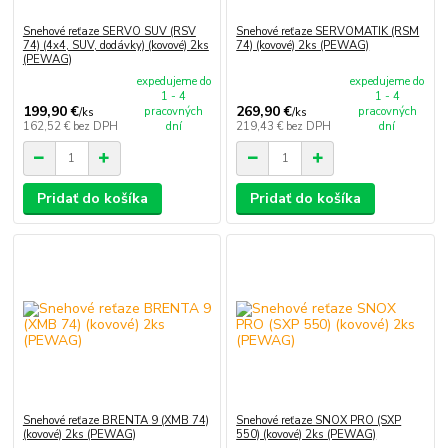
Snehové reťaze SERVO SUV (RSV
Snehové reťaze SERVOMATIK (RSM
74) (4x4, SUV, dodávky) (kovové) 2ks
74) (kovové) 2ks (PEWAG)
(PEWAG)
expedujeme do
expedujeme do
1 - 4
1 - 4
199,90 €
269,90 €
pracovných
pracovných
/
ks
/
ks
162,52 €
bez DPH
dní
219,43 €
bez DPH
dní
Pridať do košíka
Pridať do košíka
Snehové reťaze BRENTA 9 (XMB 74)
Snehové reťaze SNOX PRO (SXP
(kovové) 2ks (PEWAG)
550) (kovové) 2ks (PEWAG)