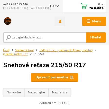
0
ks
+421 948 013 566
EUR
za
0,00 €
Po-Pi (08:00-16:00), So (11:00-14:00)
Menu
Hľadať
Úvod
Snehové reťaze
Podľa rozmeru pneumatík (kovové, textilné)
(priemer ráfika) 17''
215/50
Snehové reťaze 215/50 R17
Upresniť parametre
Najnovšie
Najlacnejšie
Najdrahšie
Zobrazujem 1-11 z 11