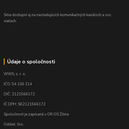
Sme dostupní aj na nasledujúcich komunikačných kanáloch a soc.
sieťach:
Údaje o spoločnosti
WWS, s. r. o.
IČO: 54 106 214
DIČ: 2121566172
IČ DPH: SK2121566172
Spoločnosť je zapísaná v OR OS Žilina
Oddiel: Sro.