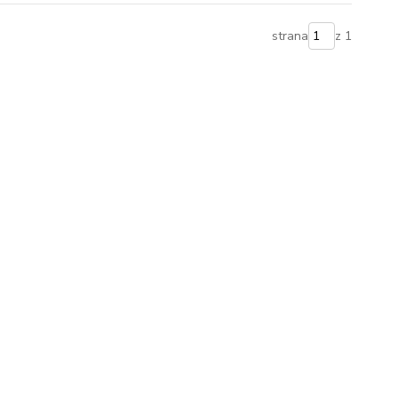
strana
z 1