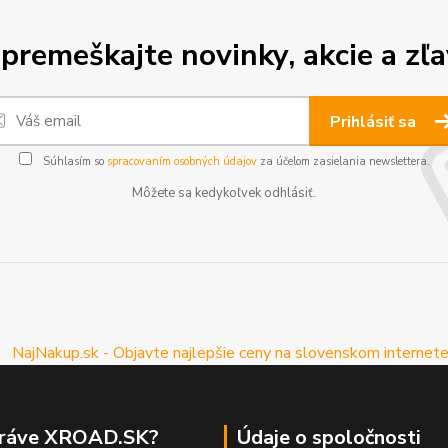
premeškajte novinky, akcie a zľa
Prihlásiť sa
Súhlasím so
spracovaním osobných údajov
za účelom zasielania newslettera.
Môžete sa kedykoľvek odhlásiť.
práve XROAD.SK?
Údaje o spoločnosti