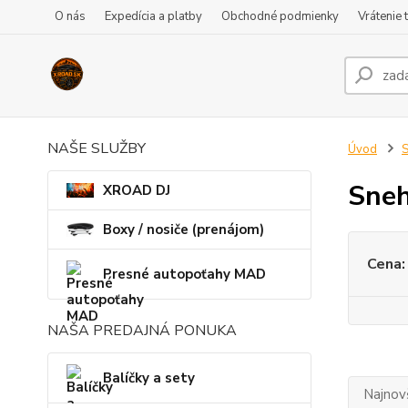
O nás
Expedícia a platby
Obchodné podmienky
Vrátenie 
NAŠE SLUŽBY
Úvod
S
Sneh
XROAD DJ
Boxy / nosiče (prenájom)
Cena:
Presné autopoťahy MAD
NAŠA PREDAJNÁ PONUKA
Balíčky a sety
Najnov