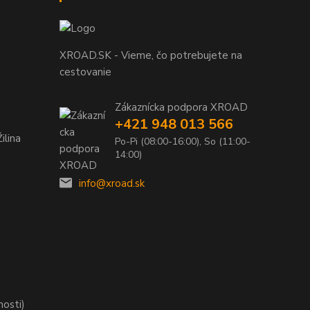
XROAD.SK - Vieme, čo potrebujete na
cestovanie
Zákaznícka podpora XROAD
+421 948 013 566
ilina
Po-Pi (08:00-16:00), So (11:00-
14:00)
info@xroad.sk
nosti)