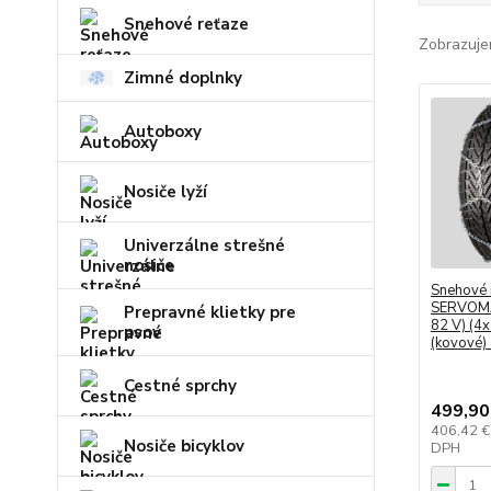
Snehové reťaze
Zobrazuje
Zimné doplnky
Autoboxy
Nosiče lyží
Univerzálne strešné
nosiče
Snehové 
SERVOMA
Prepravné klietky pre
82 V) (4
psov
(kovové)
Cestné sprchy
499,90
406,42 
Nosiče bicyklov
DPH