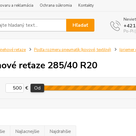
tovaru a reklamácia
Ochrana súkromia
Kontakty
Neviet
Hľadať
+421
Po-Pi 
nehové reťaze
Podľa rozmeru pneumatík (kovové, textilné)
(priemer r
ové reťaze 285/40 R20
€
Od
šie
Najlacnejšie
Najdrahšie