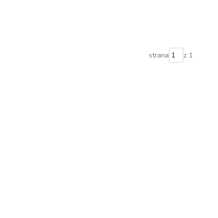
strana
z 1