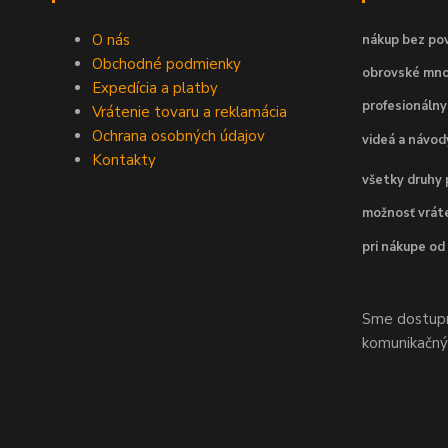
O nás
nákup bez pov
Obchodné podmienky
obrovské mno
Expedícia a platby
profesionálny
Vrátenie tovaru a reklamácia
Ochrana osobných údajov
videá a návo
Kontakty
všetky druhy 
možnosť vráte
pri nákupe od
Sme dostupní
komunikačnýc