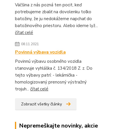
Väčšina z nás pozná ten pocit, keď
potrebujeme zbaliť na dovolenku toľko
batožiny, že ju nedokážeme napchať do
batožinového priestoru. Alebo ideme lyž...
čítať celé
08.11.2021
Povinná výbava vozidla
Povinnú výbavu osobného vozidla
stanovuje vyhláška č. 134/2018 Z. z. Do
tejto výbavy patrí: - lekárnička -
homologizovaný prenosný výstražný
trojuh...
čítať celé
Zobraziť všetky články
Nepremeškajte novinky, akcie