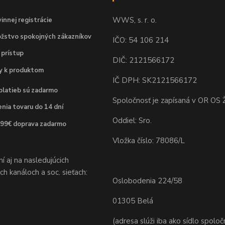
WWS, s. r. o.
innej registrácie
žstvo spokojných zákazníkov
IČO: 54 106 214
 prístup
DIČ: 2121566172
dy k produktom
IČ DPH: SK2121566172
platieb sú zadarmo
Spoločnosť je zapísaná v OR OS Ž
nia tovaru do 14 dní
Oddiel: Sro.
 99€ doprava zadarmo
Vložka číslo: 78086/L
 aj na nasledujúcich
h kanáloch a soc. sieťach:
Oslobodenia 224/58
01305 Belá
(adresa slúži iba ako sídlo spoloč