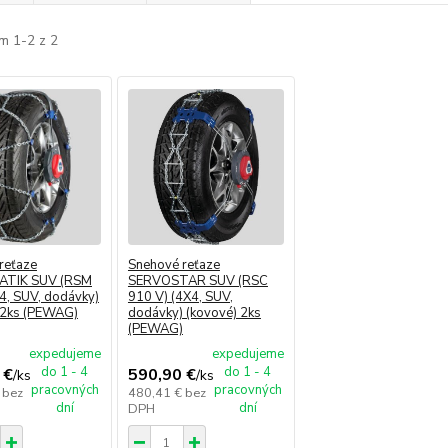
m 1-2 z 2
reťaze
Snehové reťaze
TIK SUV (RSM
SERVOSTAR SUV (RSC
x4, SUV, dodávky)
910 V) (4X4, SUV,
 2ks (PEWAG)
dodávky) (kovové) 2ks
(PEWAG)
expedujeme
expedujeme
do 1 - 4
do 1 - 4
 €
590,90 €
/
ks
/
ks
pracovných
pracovných
€
bez
480,41 €
bez
dní
dní
DPH