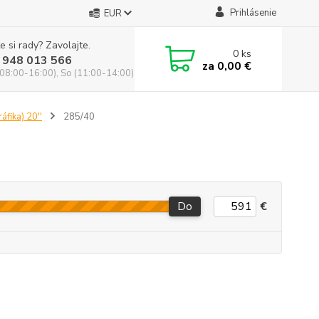
Prihlásenie
EUR
e si rady? Zavolajte.
0
ks
 948 013 566
za
0,00 €
(08:00-16:00), So (11:00-14:00)
áfika) 20''
285/40
Do
€