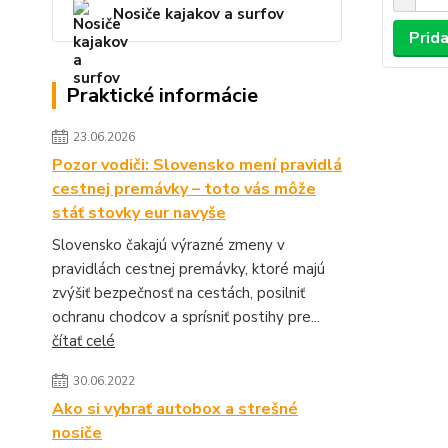
Nosiče kajakov a surfov
Prida
Praktické informácie
23.06.2026
Pozor vodiči: Slovensko mení pravidlá
cestnej premávky – toto vás môže
stáť stovky eur navyše
Slovensko čakajú výrazné zmeny v
pravidlách cestnej premávky, ktoré majú
zvýšiť bezpečnosť na cestách, posilniť
ochranu chodcov a sprísniť postihy pre...
čítať celé
30.06.2022
Ako si vybrať autobox a strešné
nosiče