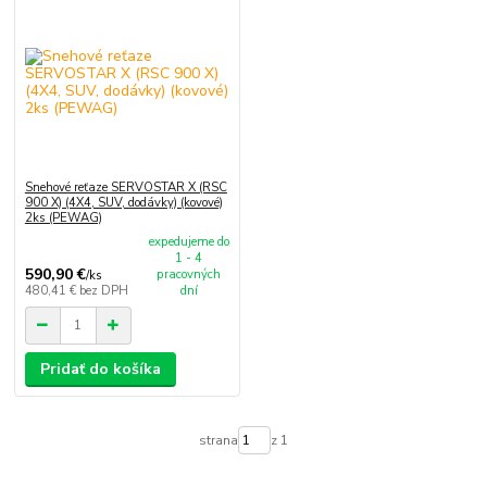
Snehové reťaze SERVOSTAR X (RSC
900 X) (4X4, SUV, dodávky) (kovové)
2ks (PEWAG)
expedujeme do
1 - 4
590,90 €
pracovných
/
ks
480,41 €
bez DPH
dní
Pridať do košíka
strana
z 1