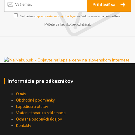
Prihlásiť sa
Súhlasím so
spracovaním osobných údajov
za účelom zasielania newslettera.
Môžete sa kedykoľvek odhlásiť.
Informácie pre zákazníkov
O nás
Obchodné podmienky
Expedícia a platby
Vrátenie tovaru a reklamácia
Ochrana osobných údajov
Kontakty