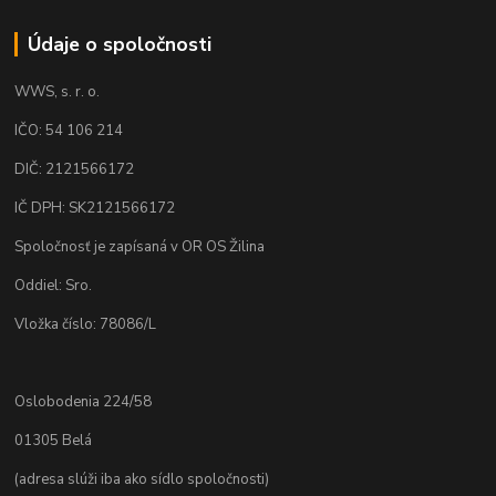
Údaje o spoločnosti
WWS, s. r. o.
IČO: 54 106 214
DIČ: 2121566172
IČ DPH: SK2121566172
Spoločnosť je zapísaná v OR OS Žilina
Oddiel: Sro.
Vložka číslo: 78086/L
Oslobodenia 224/58
01305 Belá
(adresa slúži iba ako sídlo spoločnosti)