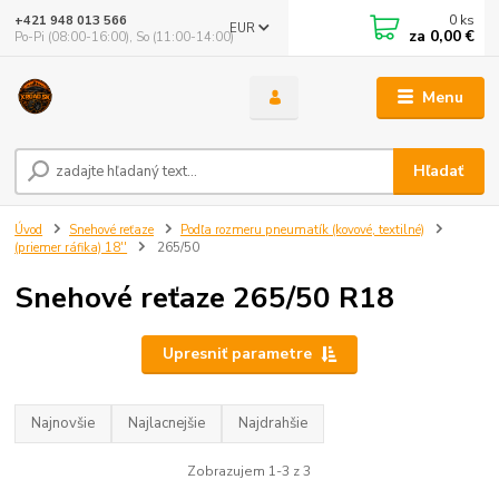
0
ks
+421 948 013 566
EUR
za
0,00 €
Po-Pi (08:00-16:00), So (11:00-14:00)
Menu
Hľadať
Úvod
Snehové reťaze
Podľa rozmeru pneumatík (kovové, textilné)
(priemer ráfika) 18''
265/50
Snehové reťaze 265/50 R18
Upresniť parametre
Najnovšie
Najlacnejšie
Najdrahšie
Zobrazujem 1-3 z 3