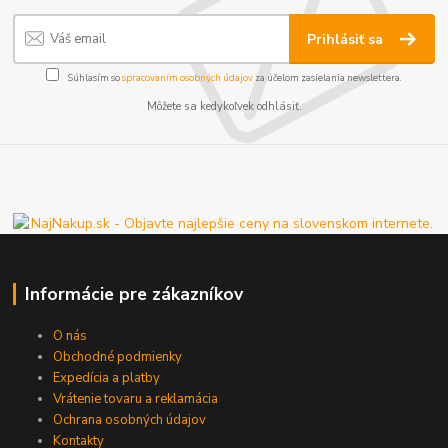
Prihlásiť sa
Súhlasím so
spracovaním osobných údajov
za účelom zasielania newslettera.
Môžete sa kedykoľvek odhlásiť.
Informácie pre zákazníkov
O nás
Obchodné podmienky
Expedícia a platby
Vrátenie tovaru a reklamácia
Ochrana osobných údajov
Kontakty