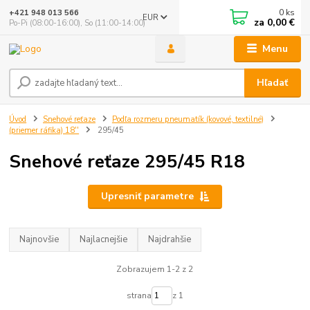
0
ks
+421 948 013 566
EUR
za
0,00 €
Po-Pi (08:00-16:00), So (11:00-14:00)
Menu
Hľadať
Úvod
Snehové reťaze
Podľa rozmeru pneumatík (kovové, textilné)
(priemer ráfika) 18''
295/45
Snehové reťaze 295/45 R18
Upresniť parametre
Najnovšie
Najlacnejšie
Najdrahšie
Zobrazujem 1-2 z 2
strana
z 1