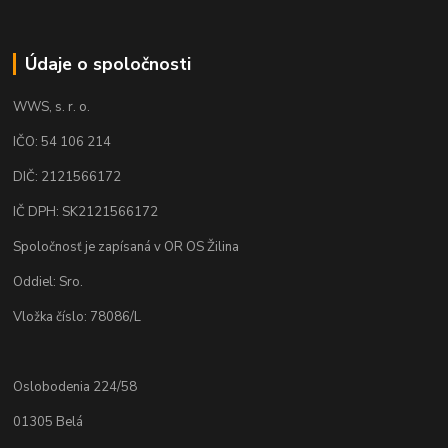
Údaje o spoločnosti
WWS, s. r. o.
IČO: 54 106 214
DIČ: 2121566172
IČ DPH: SK2121566172
Spoločnosť je zapísaná v OR OS Žilina
Oddiel: Sro.
Vložka číslo: 78086/L
Oslobodenia 224/58
01305 Belá