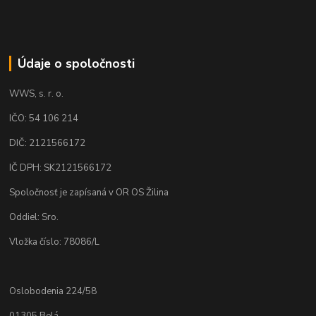
Údaje o spoločnosti
WWS, s. r. o.
IČO: 54 106 214
DIČ: 2121566172
IČ DPH: SK2121566172
Spoločnosť je zapísaná v OR OS Žilina
Oddiel: Sro.
Vložka číslo: 78086/L
Oslobodenia 224/58