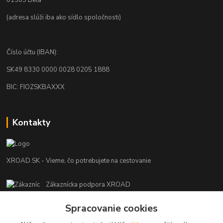
01305 Belá
(adresa slúži iba ako sídlo spoločnosti)
Číslo účtu (IBAN):
SK49 8330 0000 0028 0205 1888
BIC: FIOZSKBAXXX
Kontakty
XROAD.SK - Vieme, čo potrebujete na cestovanie
Zákaznícka podpora XROAD
+421 948 013 566
Po-Pi (08:00-16:00), So (11:00-14:00)
Spracovanie cookies