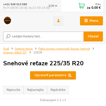
0
ks
+421 948 013 566
EUR
za
0,00 €
Po-Pi (08:00-16:00), So (11:00-14:00)
Menu
Hľadať
Úvod
Snehové reťaze
Podľa rozmeru pneumatík (kovové, textilné)
(priemer ráfika) 20''
225/35
Snehové reťaze 225/35 R20
Upresniť parametre
Najnovšie
Najlacnejšie
Najdrahšie
Zobrazujem 1-1 z 1