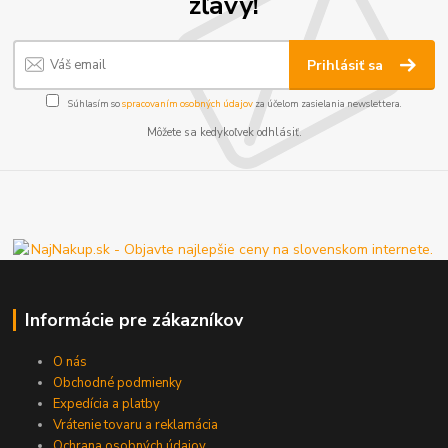
zľavy!
Prihlásiť sa
Súhlasím so
spracovaním osobných údajov
za účelom zasielania newslettera.
Môžete sa kedykoľvek odhlásiť.
Informácie pre zákazníkov
O nás
Obchodné podmienky
Expedícia a platby
Vrátenie tovaru a reklamácia
Ochrana osobných údajov