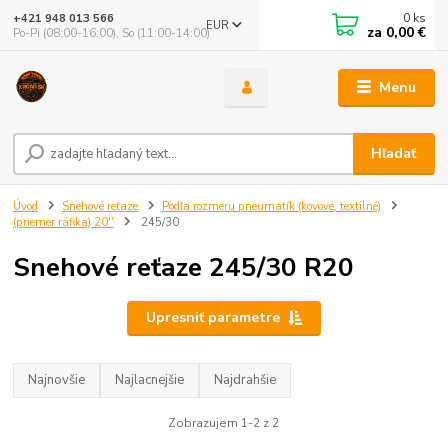
0
ks
+421 948 013 566
EUR
za
0,00 €
Po-Pi (08:00-16:00), So (11:00-14:00)
Menu
Hľadať
Úvod
Snehové reťaze
Podľa rozmeru pneumatík (kovové, textilné)
(priemer ráfika) 20''
245/30
Snehové reťaze 245/30 R20
Upresniť parametre
Najnovšie
Najlacnejšie
Najdrahšie
Zobrazujem 1-2 z 2