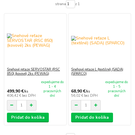
strana
z 1
Snehové reťaze SERVOSTAR (RSC
Snehové reťaze L (textilné) (SADA)
850) (kovové) 2ks (PEWAG)
(SPARCO)
expedujeme do
expedujeme do
1 - 4
1 - 5
499,90 €
68,90 €
pracovných
pracovných
/
ks
/
ks
406,42 €
bez DPH
dní
56,02 €
bez DPH
dní
Pridať do košíka
Pridať do košíka