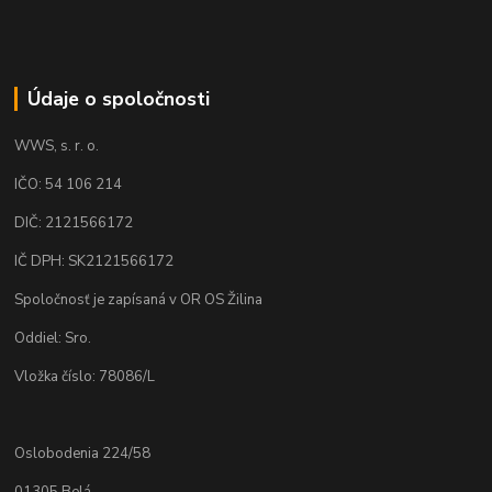
Údaje o spoločnosti
WWS, s. r. o.
IČO: 54 106 214
DIČ: 2121566172
IČ DPH: SK2121566172
Spoločnosť je zapísaná v OR OS Žilina
Oddiel: Sro.
Vložka číslo: 78086/L
Oslobodenia 224/58