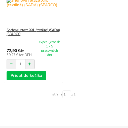
Snehové reťaze XXL (textilné) (SADA)
(SPARCO)
expedujeme do
1 - 5
72,90 €
pracovných
/
ks
59,27 €
bez DPH
dní
Pridať do košíka
strana
z 1