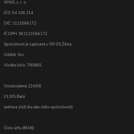
WWS, s. r. o.
IČO: 54 106 214
DIČ: 2121566172
IČ DPH: SK2121566172
Spoločnosť je zapísaná v OR OS Žilina
Oddiel: Sro.
Vložka číslo: 78086/L
Oslobodenia 224/58
01305 Belá
(adresa slúži iba ako sídlo spoločnosti)
Číslo účtu (IBAN):