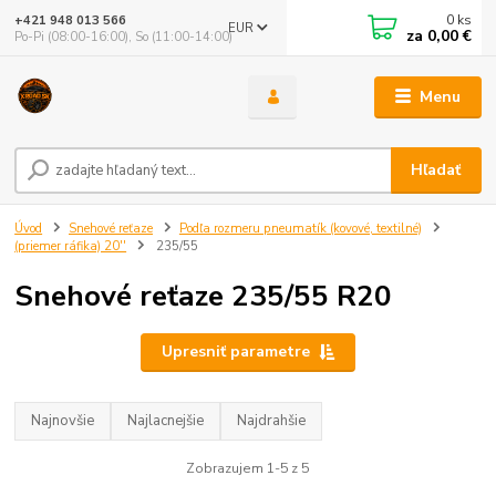
0
ks
+421 948 013 566
EUR
za
0,00 €
Po-Pi (08:00-16:00), So (11:00-14:00)
Menu
Hľadať
Úvod
Snehové reťaze
Podľa rozmeru pneumatík (kovové, textilné)
(priemer ráfika) 20''
235/55
Snehové reťaze 235/55 R20
Upresniť parametre
Najnovšie
Najlacnejšie
Najdrahšie
Zobrazujem 1-5 z 5