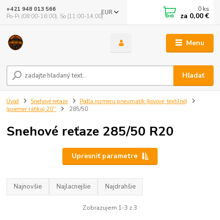
0
ks
+421 948 013 566
EUR
za
0,00 €
Po-Pi (08:00-16:00), So (11:00-14:00)
Menu
Hľadať
Úvod
Snehové reťaze
Podľa rozmeru pneumatík (kovové, textilné)
(priemer ráfika) 20''
285/50
Snehové reťaze 285/50 R20
Upresniť parametre
Najnovšie
Najlacnejšie
Najdrahšie
Zobrazujem 1-3 z 3