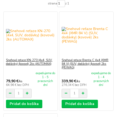
strana
z 1
Snehové reťaze KN-270 (4x4, SUV,
Snehové reťaze Brenta C 4x4 (XMR
dodávky) (kovové) 2ks (AUTOMAX)
84 V) (SUV, dodávky) (kovové) 2ks
(PEWAG)
expedujeme do
expedujeme do
1 - 5
1 - 4
79,90 €
339,90 €
pracovných
pracovných
/
ks
/
ks
64,96 €
bez DPH
dní
276,34 €
bez DPH
dní
Pridať do košíka
Pridať do košíka