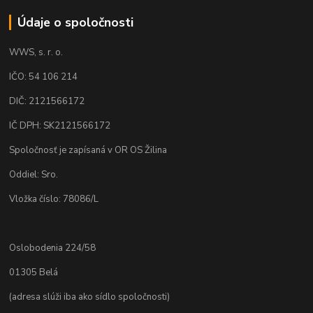
Údaje o spoločnosti
WWS, s. r. o.
IČO: 54 106 214
DIČ: 2121566172
IČ DPH: SK2121566172
Spoločnosť je zapísaná v OR OS Žilina
Oddiel: Sro.
Vložka číslo: 78086/L
Oslobodenia 224/58
01305 Belá
(adresa slúži iba ako sídlo spoločnosti)