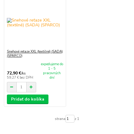
Snehové reťaze XXL (textilné) (SADA)
(SPARCO)
expedujeme do
1 - 5
72,90 €
pracovných
/
ks
59,27 €
bez DPH
dní
Pridať do košíka
strana
z 1