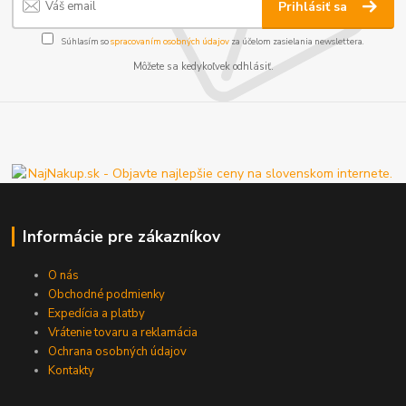
Prihlásiť sa
Súhlasím so
spracovaním osobných údajov
za účelom zasielania newslettera.
Môžete sa kedykoľvek odhlásiť.
Informácie pre zákazníkov
O nás
Obchodné podmienky
Expedícia a platby
Vrátenie tovaru a reklamácia
Ochrana osobných údajov
Kontakty