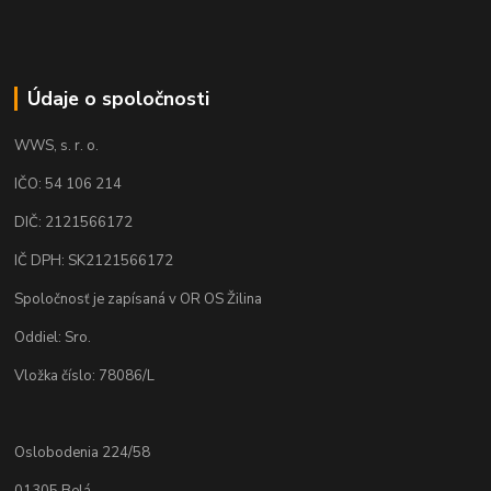
Údaje o spoločnosti
WWS, s. r. o.
IČO: 54 106 214
DIČ: 2121566172
IČ DPH: SK2121566172
Spoločnosť je zapísaná v OR OS Žilina
Oddiel: Sro.
Vložka číslo: 78086/L
Oslobodenia 224/58