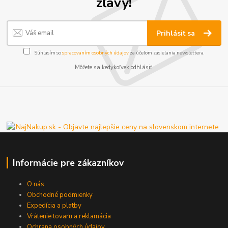
zľavy!
Prihlásiť sa
Súhlasím so
spracovaním osobných údajov
za účelom zasielania newslettera.
Môžete sa kedykoľvek odhlásiť.
Informácie pre zákazníkov
O nás
Obchodné podmienky
Expedícia a platby
Vrátenie tovaru a reklamácia
Ochrana osobných údajov