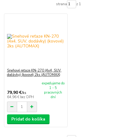
strana
z 1
Snehové reťaze KN-270 (4x4, SUV,
dodávky) (kovové) 2ks (AUTOMAX)
expedujeme do
1 - 5
79,90 €
pracovných
/
ks
64,96 €
bez DPH
dní
Pridať do košíka