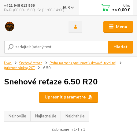
0
ks
+421 948 013 566
EUR
za
0,00 €
Po-Pi (08:00-16:00), So (11:00-14:00)
Menu
Hľadať
Úvod
Snehové reťaze
Podľa rozmeru pneumatík (kovové, textilné)
(priemer ráfika) 20''
6.50
Snehové reťaze 6.50 R20
Upresniť parametre
Najnovšie
Najlacnejšie
Najdrahšie
Zobrazujem 1-1 z 1