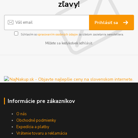
zľavy!
Prihlásiť sa
Súhlasím so
spracovaním osobných údajov
za účelom zasielania newslettera.
Môžete sa kedykoľvek odhlásiť.
Informácie pre zákazníkov
O nás
Obchodné podmienky
Expedícia a platby
Vrátenie tovaru a reklamácia