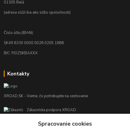
01305 Belá
(adresa slúži iba ako sídlo spoločnosti)
Číslo účtu (IBAN):
SK49 8330 0000 0028 0205 1888
BIC: FIOZSKBAXXX
Kontakty
XROAD.SK - Vieme, čo potrebujete na cestovanie
Zákaznícka podpora XROAD
+421 948 013 566
Po-Pi (08:00-16:00), So (11:00-14:00)
Spracovanie cookies