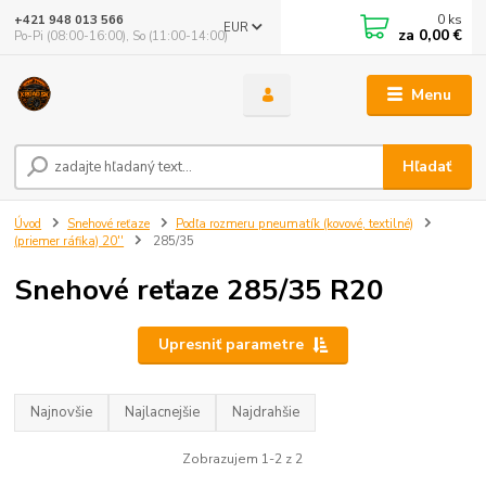
0
ks
+421 948 013 566
EUR
za
0,00 €
Po-Pi (08:00-16:00), So (11:00-14:00)
Menu
Hľadať
Úvod
Snehové reťaze
Podľa rozmeru pneumatík (kovové, textilné)
(priemer ráfika) 20''
285/35
Snehové reťaze 285/35 R20
Upresniť parametre
Najnovšie
Najlacnejšie
Najdrahšie
Zobrazujem 1-2 z 2