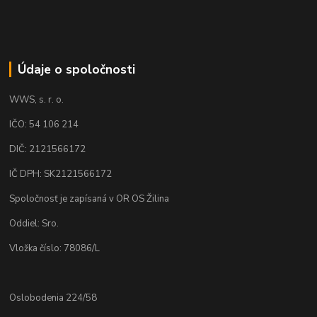
Údaje o spoločnosti
WWS, s. r. o.
IČO: 54 106 214
DIČ: 2121566172
IČ DPH: SK2121566172
Spoločnosť je zapísaná v OR OS Žilina
Oddiel: Sro.
Vložka číslo: 78086/L
Oslobodenia 224/58